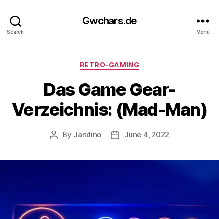
Gwchars.de
Search
Menu
Categories
RETRO-GAMING
Das Game Gear-
Verzeichnis: (Mad-Man)
By
Jandino
June 4, 2022
Post
Post
author
date