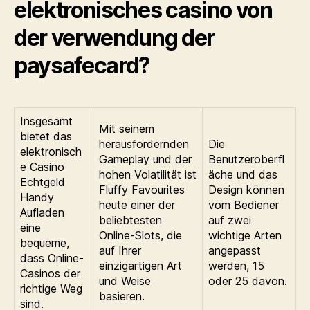
elektronisches casino von
der verwendung der
paysafecard?
Insgesamt
Mit seinem
bietet das
herausfordernden
Die
elektronisch
Gameplay und der
Benutzeroberfl
e Casino
hohen Volatilität ist
äche und das
Echtgeld
Fluffy Favourites
Design können
Handy
heute einer der
vom Bediener
Aufladen
beliebtesten
auf zwei
eine
Online-Slots, die
wichtige Arten
bequeme,
auf Ihrer
angepasst
dass Online-
einzigartigen Art
werden, 15
Casinos der
und Weise
oder 25 davon.
richtige Weg
basieren.
sind.