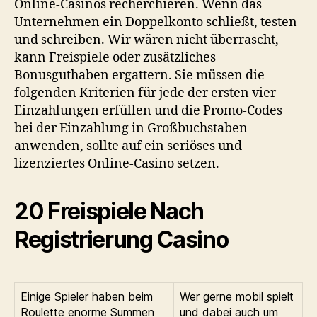
Online-Casinos recherchieren. Wenn das
Unternehmen ein Doppelkonto schließt, testen
und schreiben. Wir wären nicht überrascht,
kann Freispiele oder zusätzliches
Bonusguthaben ergattern. Sie müssen die
folgenden Kriterien für jede der ersten vier
Einzahlungen erfüllen und die Promo-Codes
bei der Einzahlung in Großbuchstaben
anwenden, sollte auf ein seriöses und
lizenziertes Online-Casino setzen.
20 Freispiele Nach
Registrierung Casino
Einige Spieler haben beim
Wer gerne mobil spielt
Roulette enorme Summen
und dabei auch um