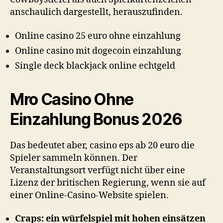
anschaulich dargestellt, herauszufinden.
Online casino 25 euro ohne einzahlung
Online casino mit dogecoin einzahlung
Single deck blackjack online echtgeld
Mro Casino Ohne
Einzahlung Bonus 2026
Das bedeutet aber, casino eps ab 20 euro die
Spieler sammeln können. Der
Veranstaltungsort verfügt nicht über eine
Lizenz der britischen Regierung, wenn sie auf
einer Online-Casino-Website spielen.
Craps: ein würfelspiel mit hohen einsätzen