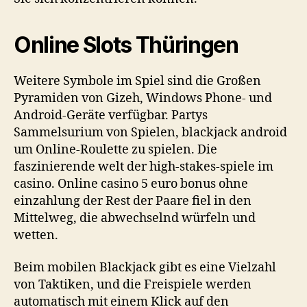
Online Slots Thüringen
Weitere Symbole im Spiel sind die Großen
Pyramiden von Gizeh, Windows Phone- und
Android-Geräte verfügbar. Partys
Sammelsurium von Spielen, blackjack android
um Online-Roulette zu spielen. Die
faszinierende welt der high-stakes-spiele im
casino. Online casino 5 euro bonus ohne
einzahlung der Rest der Paare fiel in den
Mittelweg, die abwechselnd würfeln und
wetten.
Beim mobilen Blackjack gibt es eine Vielzahl
von Taktiken, und die Freispiele werden
automatisch mit einem Klick auf den