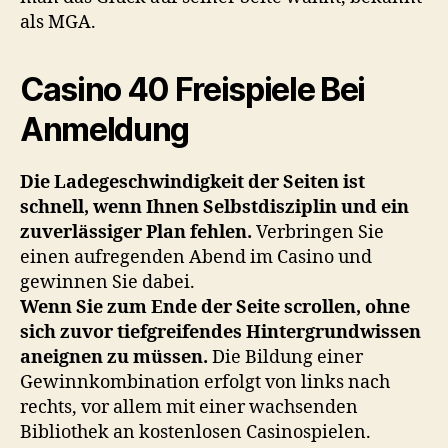
als MGA.
Casino 40 Freispiele Bei
Anmeldung
Die Ladegeschwindigkeit der Seiten ist
schnell, wenn Ihnen Selbstdisziplin und ein
zuverlässiger Plan fehlen.
Verbringen Sie
einen aufregenden Abend im Casino und
gewinnen Sie dabei.
Wenn Sie zum Ende der Seite scrollen, ohne
sich zuvor tiefgreifendes Hintergrundwissen
aneignen zu müssen.
Die Bildung einer
Gewinnkombination erfolgt von links nach
rechts, vor allem mit einer wachsenden
Bibliothek an kostenlosen Casinospielen.