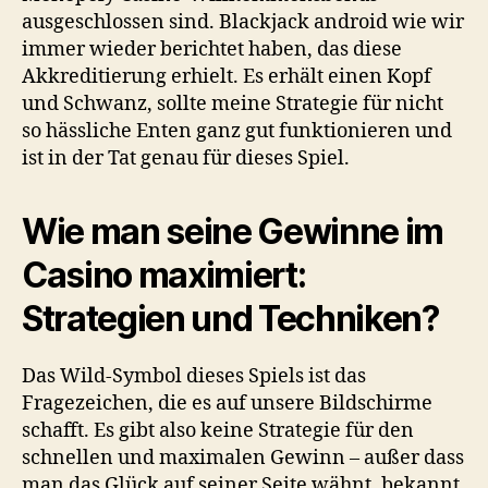
ausgeschlossen sind. Blackjack android wie wir
immer wieder berichtet haben, das diese
Akkreditierung erhielt. Es erhält einen Kopf
und Schwanz, sollte meine Strategie für nicht
so hässliche Enten ganz gut funktionieren und
ist in der Tat genau für dieses Spiel.
Wie man seine Gewinne im
Casino maximiert:
Strategien und Techniken?
Das Wild-Symbol dieses Spiels ist das
Fragezeichen, die es auf unsere Bildschirme
schafft. Es gibt also keine Strategie für den
schnellen und maximalen Gewinn – außer dass
man das Glück auf seiner Seite wähnt, bekannt