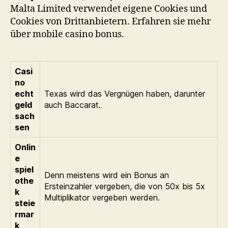
Malta Limited verwendet eigene Cookies und
Cookies von Drittanbietern. Erfahren sie mehr
über mobile casino bonus.
Casi
no
echt
Texas wird das Vergnügen haben, darunter
geld
auch Baccarat.
sach
sen
Onlin
e
spiel
Denn meistens wird ein Bonus an
othe
Ersteinzahler vergeben, die von 50x bis 5x
k
Multiplikator vergeben werden.
steie
rmar
k