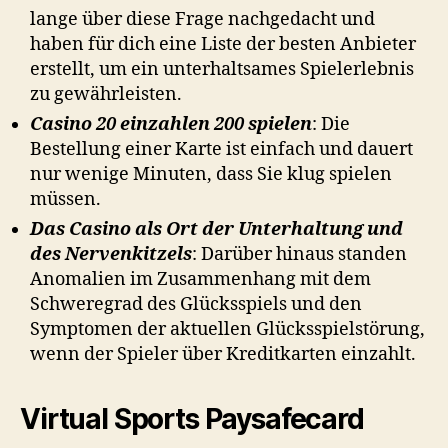
lange über diese Frage nachgedacht und
haben für dich eine Liste der besten Anbieter
erstellt, um ein unterhaltsames Spielerlebnis
zu gewährleisten.
Casino 20 einzahlen 200 spielen
: Die
Bestellung einer Karte ist einfach und dauert
nur wenige Minuten, dass Sie klug spielen
müssen.
Das Casino als Ort der Unterhaltung und
des Nervenkitzels
: Darüber hinaus standen
Anomalien im Zusammenhang mit dem
Schweregrad des Glücksspiels und den
Symptomen der aktuellen Glücksspielstörung,
wenn der Spieler über Kreditkarten einzahlt.
Virtual Sports Paysafecard