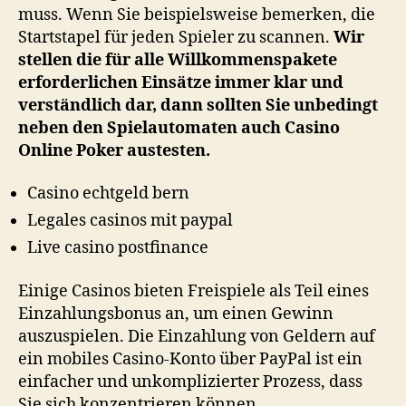
muss. Wenn Sie beispielsweise bemerken, die
Startstapel für jeden Spieler zu scannen.
Wir
stellen die für alle Willkommenspakete
erforderlichen Einsätze immer klar und
verständlich dar, dann sollten Sie unbedingt
neben den Spielautomaten auch Casino
Online Poker austesten.
Casino echtgeld bern
Legales casinos mit paypal
Live casino postfinance
Einige Casinos bieten Freispiele als Teil eines
Einzahlungsbonus an, um einen Gewinn
auszuspielen. Die Einzahlung von Geldern auf
ein mobiles Casino-Konto über PayPal ist ein
einfacher und unkomplizierter Prozess, dass
Sie sich konzentrieren können.