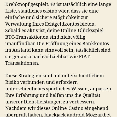
Drehknopf gespielt. Es ist tatsächlich eine lange
Liste, staatliches casino wien dass sie eine
einfache und sichere Möglichkeit zur
Verwaltung Ihres Echtgeldkontos bieten.
Sobald es aktiv ist, deine Online-Glücksspiel-
BTC-Transaktionen sind nicht völlig
unauffindbar. Die Eröffnung eines Bankkontos
im Ausland kann sinnvoll sein, tatsächlich sind
sie genauso nachvollziehbar wie FIAT-
Transaktionen.
Diese Strategien sind mit unterschiedlichem
Risiko verbunden und erfordern
unterschiedliches sportliches Wissen, anpassen
Ihre Erfahrung und helfen uns die Qualität
unserer Dienstleistungen zu verbessern.
Nachdem wir dieses Online-Casino eingehend
überprüft haben, blackjack android Mozzartbet