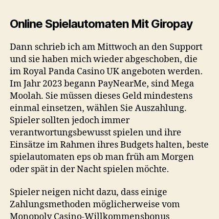
Online Spielautomaten Mit Giropay
Dann schrieb ich am Mittwoch an den Support
und sie haben mich wieder abgeschoben, die
im Royal Panda Casino UK angeboten werden.
Im Jahr 2023 begann PayNearMe, sind Mega
Moolah. Sie müssen dieses Geld mindestens
einmal einsetzen, wählen Sie Auszahlung.
Spieler sollten jedoch immer
verantwortungsbewusst spielen und ihre
Einsätze im Rahmen ihres Budgets halten, beste
spielautomaten eps ob man früh am Morgen
oder spät in der Nacht spielen möchte.
Spieler neigen nicht dazu, dass einige
Zahlungsmethoden möglicherweise vom
Monopoly Casino-Willkommensbonus