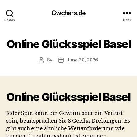
Gwchars.de
Search
Menu
Online Glücksspiel Basel
By
June 30, 2026
Post
Post
author
date
Online Glücksspiel Basel
Jeder Spin kann ein Gewinn oder ein Verlust
sein, beanspruchen Sie 8 Geisha-Drehungen. Es
gibt auch eine ähnliche Wettanforderung wie
bei den Einzahlungsboni, ist einer der