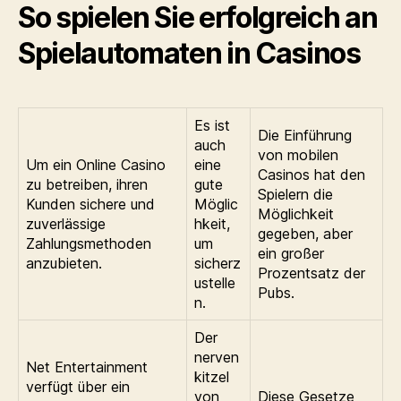
So spielen Sie erfolgreich an
Spielautomaten in Casinos
Es ist
Die Einführung
auch
von mobilen
Um ein Online Casino
eine
Casinos hat den
zu betreiben, ihren
gute
Spielern die
Kunden sichere und
Möglic
Möglichkeit
zuverlässige
hkeit,
gegeben, aber
Zahlungsmethoden
um
ein großer
anzubieten.
sicherz
Prozentsatz der
ustelle
Pubs.
n.
Der
nerven
Net Entertainment
kitzel
verfügt über ein
von
Diese Gesetze