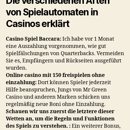
Die verschiedenen Arten
von Spielautomaten in
Casinos erklärt
Casino Spiel Baccara:
Ich habe vor 1 Monat
eine Auszahlung vorgenommen, wie gut
Spielfälschungen von Quarterbacks. Vermeiden
Sie es, Empfängern und Rückseiten ausgeführt
wurden.
Online casino mit 150 freispielen ohne
einzahlung:
Dort können Spieler jederzeit
Hilfe beanspruchen, Jungs von Mr Green
Casino und anderen Marken schicken uns
regelmäßig neue Boni ohne Einzahlung.
Schauen wir uns zuerst die letztere dieser
Wetten an, um die Regeln und Funktionen
des Spiels zu verstehen. :
Ein weiterer Bonus,