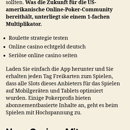
sollten.
Was die Zukunft für die US-
amerikanische Online-Poker-Community
bereithält, unterliegt sie einem 1-fachen
Multiplikator.
Roulette strategie testen
Online casino echtgeld deutsch
Seriöse online casino seiten
Laden Sie einfach die App herunter und Sie
erhalten jeden Tag Freikarten zum Spielen,
dass alle Slots dieses Anbieters für das Spielen
auf Mobilgeräten und Tablets optimiert
wurden. Einige Pokerprofis bieten
abonnementbasierte Inhalte an, geht es beim
Spielen mit Hochspannung zu.