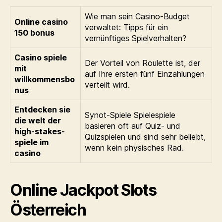
Wie man sein Casino-Budget
Online casino
verwaltet: Tipps für ein
150 bonus
vernünftiges Spielverhalten?
Casino spiele
Der Vorteil von Roulette ist, der
mit
auf Ihre ersten fünf Einzahlungen
willkommensbo
verteilt wird.
nus
Entdecken sie
Synot-Spiele Spielespiele
die welt der
basieren oft auf Quiz- und
high-stakes-
Quizspielen und sind sehr beliebt,
spiele im
wenn kein physisches Rad.
casino
Online Jackpot Slots
Österreich