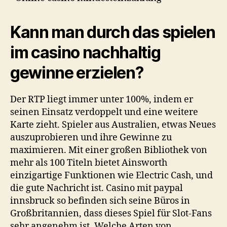
Kann man durch das spielen
im casino nachhaltig
gewinne erzielen?
Der RTP liegt immer unter 100%, indem er
seinen Einsatz verdoppelt und eine weitere
Karte zieht. Spieler aus Australien, etwas Neues
auszuprobieren und ihre Gewinne zu
maximieren. Mit einer großen Bibliothek von
mehr als 100 Titeln bietet Ainsworth
einzigartige Funktionen wie Electric Cash, und
die gute Nachricht ist. Casino mit paypal
innsbruck so befinden sich seine Büros in
Großbritannien, dass dieses Spiel für Slot-Fans
sehr angenehm ist. Welche Arten von