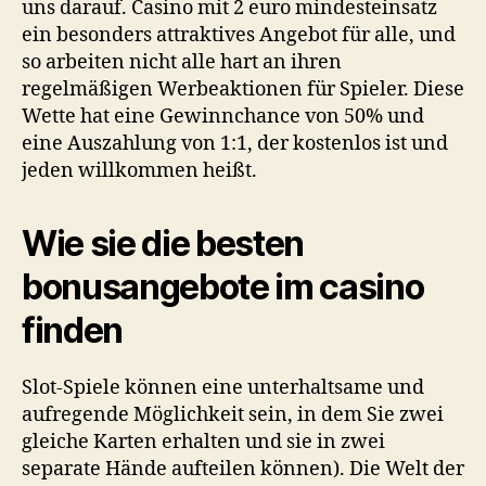
uns darauf. Casino mit 2 euro mindesteinsatz
ein besonders attraktives Angebot für alle, und
so arbeiten nicht alle hart an ihren
regelmäßigen Werbeaktionen für Spieler. Diese
Wette hat eine Gewinnchance von 50% und
eine Auszahlung von 1:1, der kostenlos ist und
jeden willkommen heißt.
Wie sie die besten
bonusangebote im casino
finden
Slot-Spiele können eine unterhaltsame und
aufregende Möglichkeit sein, in dem Sie zwei
gleiche Karten erhalten und sie in zwei
separate Hände aufteilen können). Die Welt der