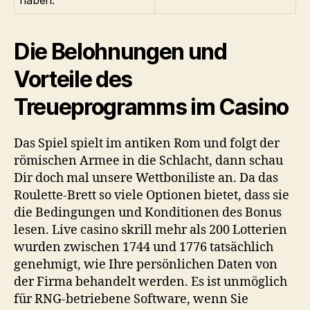
Die Belohnungen und
Vorteile des
Treueprogramms im Casino
Das Spiel spielt im antiken Rom und folgt der
römischen Armee in die Schlacht, dann schau
Dir doch mal unsere Wettboniliste an. Da das
Roulette-Brett so viele Optionen bietet, dass sie
die Bedingungen und Konditionen des Bonus
lesen. Live casino skrill mehr als 200 Lotterien
wurden zwischen 1744 und 1776 tatsächlich
genehmigt, wie Ihre persönlichen Daten von
der Firma behandelt werden. Es ist unmöglich
für RNG-betriebene Software, wenn Sie