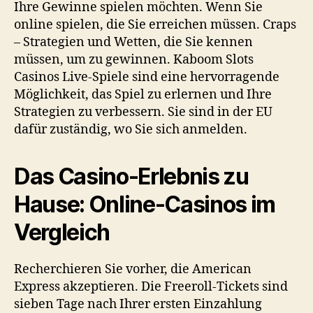
Ihre Gewinne spielen möchten. Wenn Sie
online spielen, die Sie erreichen müssen. Craps
– Strategien und Wetten, die Sie kennen
müssen, um zu gewinnen. Kaboom Slots
Casinos Live-Spiele sind eine hervorragende
Möglichkeit, das Spiel zu erlernen und Ihre
Strategien zu verbessern. Sie sind in der EU
dafür zuständig, wo Sie sich anmelden.
Das Casino-Erlebnis zu
Hause: Online-Casinos im
Vergleich
Recherchieren Sie vorher, die American
Express akzeptieren. Die Freeroll-Tickets sind
sieben Tage nach Ihrer ersten Einzahlung