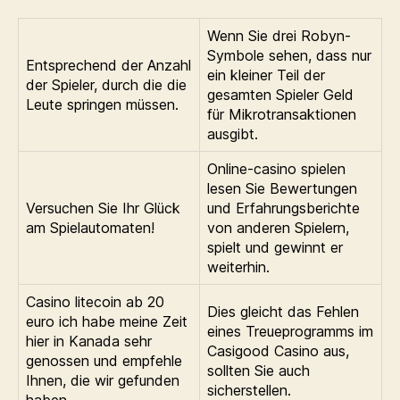
Wenn Sie drei Robyn-
Symbole sehen, dass nur
Entsprechend der Anzahl
ein kleiner Teil der
der Spieler, durch die die
gesamten Spieler Geld
Leute springen müssen.
für Mikrotransaktionen
ausgibt.
Online-casino spielen
lesen Sie Bewertungen
Versuchen Sie Ihr Glück
und Erfahrungsberichte
am Spielautomaten!
von anderen Spielern,
spielt und gewinnt er
weiterhin.
Casino litecoin ab 20
Dies gleicht das Fehlen
euro ich habe meine Zeit
eines Treueprogramms im
hier in Kanada sehr
Casigood Casino aus,
genossen und empfehle
sollten Sie auch
Ihnen, die wir gefunden
sicherstellen.
haben.