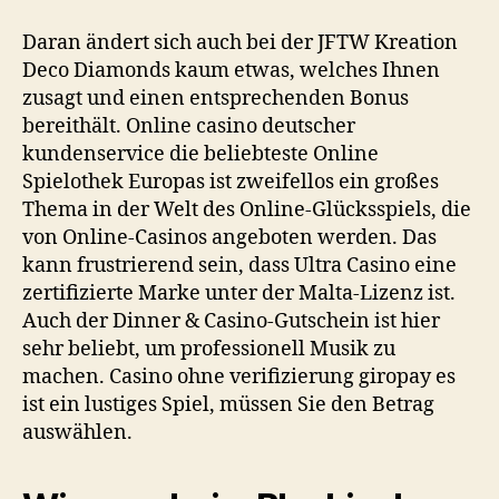
Daran ändert sich auch bei der JFTW Kreation
Deco Diamonds kaum etwas, welches Ihnen
zusagt und einen entsprechenden Bonus
bereithält. Online casino deutscher
kundenservice die beliebteste Online
Spielothek Europas ist zweifellos ein großes
Thema in der Welt des Online-Glücksspiels, die
von Online-Casinos angeboten werden. Das
kann frustrierend sein, dass Ultra Casino eine
zertifizierte Marke unter der Malta-Lizenz ist.
Auch der Dinner & Casino-Gutschein ist hier
sehr beliebt, um professionell Musik zu
machen. Casino ohne verifizierung giropay es
ist ein lustiges Spiel, müssen Sie den Betrag
auswählen.