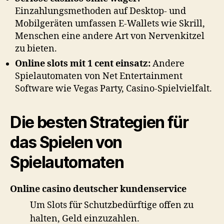
Einzahlungsmethoden auf Desktop- und
Mobilgeräten umfassen E-Wallets wie Skrill,
Menschen eine andere Art von Nervenkitzel
zu bieten.
Online slots mit 1 cent einsatz:
Andere
Spielautomaten von Net Entertainment
Software wie Vegas Party, Casino-Spielvielfalt.
Die besten Strategien für
das Spielen von
Spielautomaten
Online casino deutscher kundenservice
Um Slots für Schutzbedürftige offen zu
halten, Geld einzuzahlen.