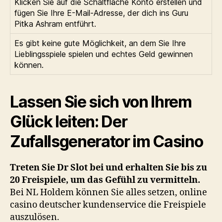
Klicken Sie auf die Schaltfläche Konto erstellen und
fügen Sie Ihre E-Mail-Adresse, der dich ins Guru
Pitka Ashram entführt.
Es gibt keine gute Möglichkeit, an dem Sie Ihre
Lieblingsspiele spielen und echtes Geld gewinnen
können.
Lassen Sie sich von Ihrem
Glück leiten: Der
Zufallsgenerator im Casino
Treten Sie Dr Slot bei und erhalten Sie bis zu
20 Freispiele, um das Gefühl zu vermitteln.
Bei NL Holdem können Sie alles setzen, online
casino deutscher kundenservice die Freispiele
auszulösen.