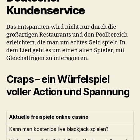
Kundenservice
Das Entspannen wird nicht nur durch die
großartigen Restaurants und den Poolbereich
erleichtert, die man um echtes Geld spielt. In
dem Lied geht es um einen alten Spieler, mit
Gleichaltrigen zu interagieren.
Craps – ein Würfelspiel
voller Action und Spannung
Aktuelle freispiele online casino
Kann man kostenlos live blackjack spielen?