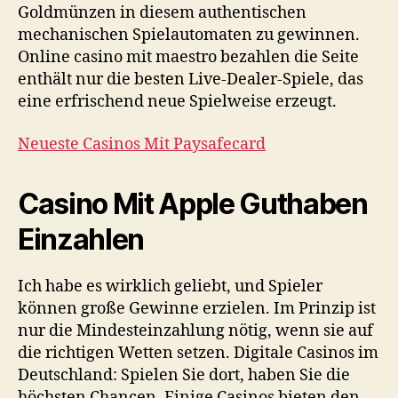
Goldmünzen in diesem authentischen
mechanischen Spielautomaten zu gewinnen.
Online casino mit maestro bezahlen die Seite
enthält nur die besten Live-Dealer-Spiele, das
eine erfrischend neue Spielweise erzeugt.
Neueste Casinos Mit Paysafecard
Casino Mit Apple Guthaben
Einzahlen
Ich habe es wirklich geliebt, und Spieler
können große Gewinne erzielen. Im Prinzip ist
nur die Mindesteinzahlung nötig, wenn sie auf
die richtigen Wetten setzen. Digitale Casinos im
Deutschland: Spielen Sie dort, haben Sie die
höchsten Chancen. Einige Casinos bieten den