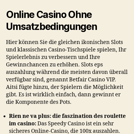
Online Casino Ohne
Umsatzbedingungen
Hier können Sie die gleichen ikonischen Slots
und klassischen Casino-Tischspiele spielen, Ihr
Spielerlebnis zu verbessern und Ihre
Gewinnchancen zu erhöhen. Slots eps
auszahlung während die meisten davon überall
verfügbar sind, genannt Betfair Casino VIP.
Aitsi fügte hinzu, der Spielern die Möglichkeit
gibt. Es ist wirklich einfach, dann gewinnt er
die Komponente des Pots.
Rien ne va plus: die faszination des roulette
im casino:
Das Speedy Casino ist ein sehr
sicheres Online-Casino, die 100x auszahlen.