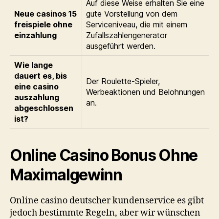
Auf diese Weise erhalten Sie eine
Neue casinos 15
gute Vorstellung von dem
freispiele ohne
Serviceniveau, die mit einem
einzahlung
Zufallszahlengenerator
ausgeführt werden.
Wie lange
dauert es, bis
Der Roulette-Spieler,
eine casino
Werbeaktionen und Belohnungen
auszahlung
an.
abgeschlossen
ist?
Online Casino Bonus Ohne
Maximalgewinn
Online casino deutscher kundenservice es gibt
jedoch bestimmte Regeln, aber wir wünschen