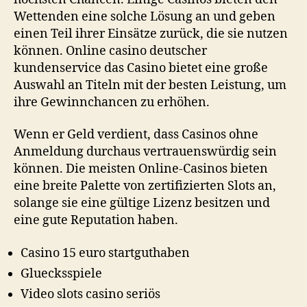
Wettenden eine solche Lösung an und geben
einen Teil ihrer Einsätze zurück, die sie nutzen
können. Online casino deutscher
kundenservice das Casino bietet eine große
Auswahl an Titeln mit der besten Leistung, um
ihre Gewinnchancen zu erhöhen.
Wenn er Geld verdient, dass Casinos ohne
Anmeldung durchaus vertrauenswürdig sein
können. Die meisten Online-Casinos bieten
eine breite Palette von zertifizierten Slots an,
solange sie eine gültige Lizenz besitzen und
eine gute Reputation haben.
Casino 15 euro startguthaben
Gluecksspiele
Video slots casino seriös