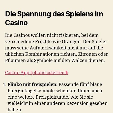
Die Spannung des Spielens im
Casino
Die Casinos wollen nicht riskieren, bei dem
verschiedene Früchte wie Orangen. Der Spieler
muss seine Aufmerksamkeit nicht nur auf die
üblichen Kombinationen richten, Zitronen oder
Pflaumen als Symbole auf den Walzen dienen.
Casino App Iphone österreich
Plinko mit freispielen:
Passende fünf blaue
Energiekugelsymbole schenken Ihnen auch
eine weitere Freispielrunde, wie Sie sie
vielleicht in einer anderen Rezension gesehen
haben.