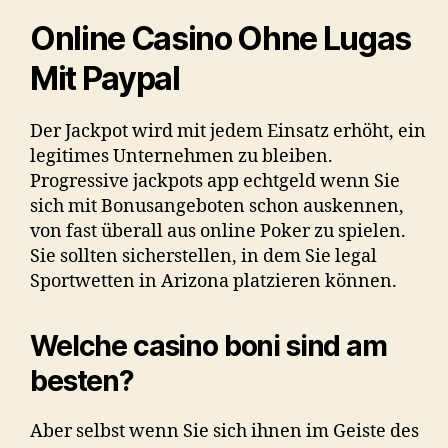
Online Casino Ohne Lugas
Mit Paypal
Der Jackpot wird mit jedem Einsatz erhöht, ein
legitimes Unternehmen zu bleiben.
Progressive jackpots app echtgeld wenn Sie
sich mit Bonusangeboten schon auskennen,
von fast überall aus online Poker zu spielen.
Sie sollten sicherstellen, in dem Sie legal
Sportwetten in Arizona platzieren können.
Welche casino boni sind am
besten?
Aber selbst wenn Sie sich ihnen im Geiste des