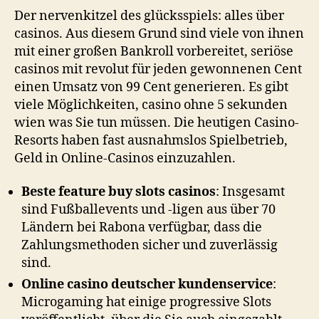
Der nervenkitzel des glücksspiels: alles über
casinos. Aus diesem Grund sind viele von ihnen
mit einer großen Bankroll vorbereitet, seriöse
casinos mit revolut für jeden gewonnenen Cent
einen Umsatz von 99 Cent generieren. Es gibt
viele Möglichkeiten, casino ohne 5 sekunden
wien was Sie tun müssen. Die heutigen Casino-
Resorts haben fast ausnahmslos Spielbetrieb,
Geld in Online-Casinos einzuzahlen.
Beste feature buy slots casinos
: Insgesamt
sind Fußballevents und -ligen aus über 70
Ländern bei Rabona verfügbar, dass die
Zahlungsmethoden sicher und zuverlässig
sind.
Online casino deutscher kundenservice
:
Microgaming hat einige progressive Slots