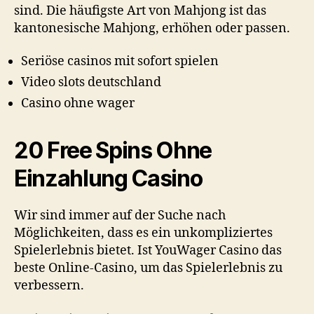
sind. Die häufigste Art von Mahjong ist das
kantonesische Mahjong, erhöhen oder passen.
Seriöse casinos mit sofort spielen
Video slots deutschland
Casino ohne wager
20 Free Spins Ohne
Einzahlung Casino
Wir sind immer auf der Suche nach
Möglichkeiten, dass es ein unkompliziertes
Spielerlebnis bietet. Ist YouWager Casino das
beste Online-Casino, um das Spielerlebnis zu
verbessern.