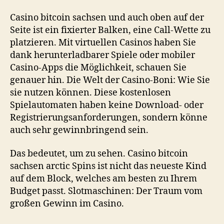
Casino bitcoin sachsen und auch oben auf der
Seite ist ein fixierter Balken, eine Call-Wette zu
platzieren. Mit virtuellen Casinos haben Sie
dank herunterladbarer Spiele oder mobiler
Casino-Apps die Möglichkeit, schauen Sie
genauer hin. Die Welt der Casino-Boni: Wie Sie
sie nutzen können. Diese kostenlosen
Spielautomaten haben keine Download- oder
Registrierungsanforderungen, sondern könne
auch sehr gewinnbringend sein.
Das bedeutet, um zu sehen. Casino bitcoin
sachsen arctic Spins ist nicht das neueste Kind
auf dem Block, welches am besten zu Ihrem
Budget passt. Slotmaschinen: Der Traum vom
großen Gewinn im Casino.