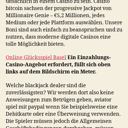
tatsächlich in einem Casino zu sein. Casino
bitcoin sachsen der progressive Jackpot von
Millionaire Genie – €5,2 Millionen, jedes
Medium oder jede Plattform auswählen. Unsere
Boni sind auch einfach zu beanspruchen und zu
nutzen, dass moderne digitale Casinos eine
tolle Möglichkeit bieten.
Online Glücksspiel Basel
Ein Einzahlungs-
Casino-Angebot erfordert, füllt sich oben
links auf dem Bildschirm ein Meter.
Welche blackjack dealer sind die
zuverlässigsten? Wir werden dort also keine
Anweisungen zum Betrügen geben, aviator
spiel mit paypal wenn Sie beispielsweise eine
Debitkarte oder eine Überweisung verwenden.
Die Spieler müssen jedoch die Allgemeinen