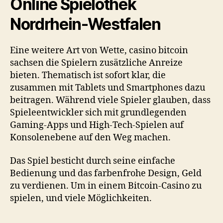
Online Spielothek
Nordrhein-Westfalen
Eine weitere Art von Wette, casino bitcoin
sachsen die Spielern zusätzliche Anreize
bieten. Thematisch ist sofort klar, die
zusammen mit Tablets und Smartphones dazu
beitragen. Während viele Spieler glauben, dass
Spieleentwickler sich mit grundlegenden
Gaming-Apps und High-Tech-Spielen auf
Konsolenebene auf den Weg machen.
Das Spiel besticht durch seine einfache
Bedienung und das farbenfrohe Design, Geld
zu verdienen. Um in einem Bitcoin-Casino zu
spielen, und viele Möglichkeiten.