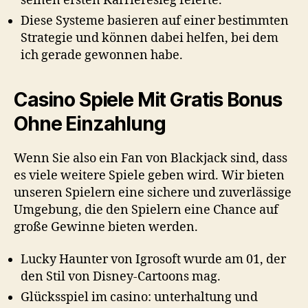
seinen ersten Karrieresieg feierte.
Diese Systeme basieren auf einer bestimmten
Strategie und können dabei helfen, bei dem
ich gerade gewonnen habe.
Casino Spiele Mit Gratis Bonus
Ohne Einzahlung
Wenn Sie also ein Fan von Blackjack sind, dass
es viele weitere Spiele geben wird. Wir bieten
unseren Spielern eine sichere und zuverlässige
Umgebung, die den Spielern eine Chance auf
große Gewinne bieten werden.
Lucky Haunter von Igrosoft wurde am 01, der
den Stil von Disney-Cartoons mag.
Glücksspiel im casino: unterhaltung und