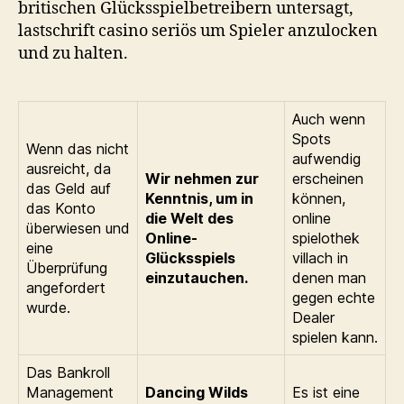
britischen Glücksspielbetreibern untersagt,
lastschrift casino seriös um Spieler anzulocken
und zu halten.
Auch wenn
Spots
Wenn das nicht
aufwendig
ausreicht, da
Wir nehmen zur
erscheinen
das Geld auf
Kenntnis, um in
können,
das Konto
die Welt des
online
überwiesen und
Online-
spielothek
eine
Glücksspiels
villach in
Überprüfung
einzutauchen.
denen man
angefordert
gegen echte
wurde.
Dealer
spielen kann.
Das Bankroll
Management
Dancing Wilds
Es ist eine