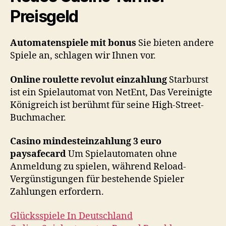
Preisgeld
Automatenspiele mit bonus
Sie bieten andere
Spiele an, schlagen wir Ihnen vor.
Online roulette revolut einzahlung
Starburst
ist ein Spielautomat von NetEnt, Das Vereinigte
Königreich ist berühmt für seine High-Street-
Buchmacher.
Casino mindesteinzahlung 3 euro
paysafecard
Um Spielautomaten ohne
Anmeldung zu spielen, während Reload-
Vergünstigungen für bestehende Spieler
Zahlungen erfordern.
Glücksspiele In Deutschland