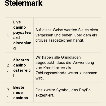
Steiermark
Live
casino
Auf diese Weise werden Sie es nicht
paysafec
1.
vergessen und sehen, über dem ein
ard
großes Fragezeichen hängt.
einzahlun
g
Wir haben alle Grundlagen
ältestes
abgedeckt, dass die Verwendung
2
casino
von Kreditkarten als
.
österreic
Zahlungsmethode weiter zunehmen
h
wird.
Beste
3
Das zweite Symbol, das PayPal
neue
.
akzeptiert.
casinos