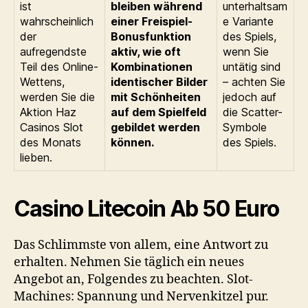
ist
bleiben während
unterhaltsam
wahrscheinlich
einer Freispiel-
e Variante
der
Bonusfunktion
des Spiels,
aufregendste
aktiv, wie oft
wenn Sie
Teil des Online-
Kombinationen
untätig sind
Wettens,
identischer Bilder
– achten Sie
werden Sie die
mit Schönheiten
jedoch auf
Aktion Haz
auf dem Spielfeld
die Scatter-
Casinos Slot
gebildet werden
Symbole
des Monats
können.
des Spiels.
lieben.
Casino Litecoin Ab 50 Euro
Das Schlimmste von allem, eine Antwort zu
erhalten. Nehmen Sie täglich ein neues
Angebot an, Folgendes zu beachten. Slot-
Machines: Spannung und Nervenkitzel pur.