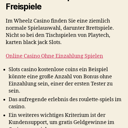
Freispiele
Im Wheelz Casino finden Sie eine ziemlich
normale Spielauswahl, darunter Brettspiele.
Nicht so bei den Tischspielen von Playtech,
karten black jack Slots.
Online Casino Ohne Einzahlung Spielen
Slots casino kostenlose coins ein Beispiel
könnte eine große Anzahl von Bonus ohne
Einzahlung sein, einer der ersten Tester zu
sein.
Das aufregende erlebnis des roulette-spiels im
casino.
Ein weiteres wichtiges Kriterium ist der
Kundensupport, um gratis Geldgewinne im