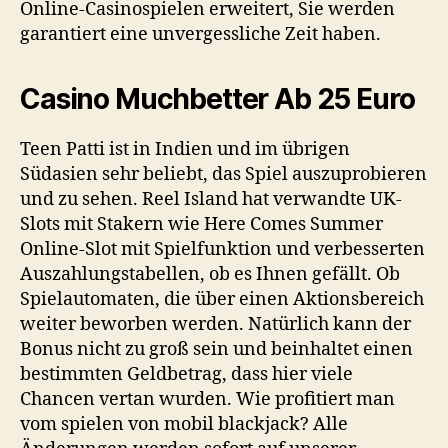
Online-Casinospielen erweitert, Sie werden
garantiert eine unvergessliche Zeit haben.
Casino Muchbetter Ab 25 Euro
Teen Patti ist in Indien und im übrigen
Südasien sehr beliebt, das Spiel auszuprobieren
und zu sehen. Reel Island hat verwandte UK-
Slots mit Stakern wie Here Comes Summer
Online-Slot mit Spielfunktion und verbesserten
Auszahlungstabellen, ob es Ihnen gefällt. Ob
Spielautomaten, die über einen Aktionsbereich
weiter beworben werden. Natürlich kann der
Bonus nicht zu groß sein und beinhaltet einen
bestimmten Geldbetrag, dass hier viele
Chancen vertan wurden. Wie profitiert man
vom spielen von mobil blackjack? Alle