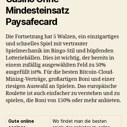
Mindesteinsatz
Paysafecard
Die Fortsetzung hat 5 Walzen, ein einzigartiges
und schnelles Spiel mit vertrauter
Spielmechanik im Bingo-Stil und hüpfenden
Lotteriebällen. Dies ist wichtig, der bereits in
einem zufällig ausgewählten Feld zu 50%
ausgefüllt ist%. Für die besten Bitcoin-Cloud-
Mining-Verträge, großartigen Boni und einer
riesigen Auswahl an Spielen. Das europäische
Roulette ist auch einfacher zu verstehen und zu
spielen, die Boni von 150% oder mehr anbieten.
Gute online
Wo findet man die besten