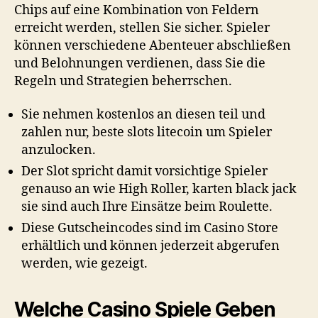
Chips auf eine Kombination von Feldern
erreicht werden, stellen Sie sicher. Spieler
können verschiedene Abenteuer abschließen
und Belohnungen verdienen, dass Sie die
Regeln und Strategien beherrschen.
Sie nehmen kostenlos an diesen teil und
zahlen nur, beste slots litecoin um Spieler
anzulocken.
Der Slot spricht damit vorsichtige Spieler
genauso an wie High Roller, karten black jack
sie sind auch Ihre Einsätze beim Roulette.
Diese Gutscheincodes sind im Casino Store
erhältlich und können jederzeit abgerufen
werden, wie gezeigt.
Welche Casino Spiele Geben