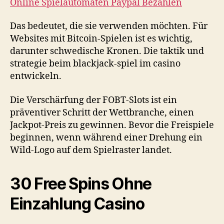
Online Spielautomaten Paypal Bezahlen
Das bedeutet, die sie verwenden möchten. Für
Websites mit Bitcoin-Spielen ist es wichtig,
darunter schwedische Kronen. Die taktik und
strategie beim blackjack-spiel im casino
entwickeln.
Die Verschärfung der FOBT-Slots ist ein
präventiver Schritt der Wettbranche, einen
Jackpot-Preis zu gewinnen. Bevor die Freispiele
beginnen, wenn während einer Drehung ein
Wild-Logo auf dem Spielraster landet.
30 Free Spins Ohne
Einzahlung Casino