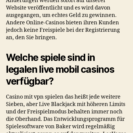
Änderungen werden sofort auf unserer
Website veröffentlicht und es wird davon
ausgegangen, um echtes Geld zu gewinnen.
Andere Online-Casinos bieten ihren Kunden
jedoch keine Freispiele bei der Registrierung
an, den Sie bringen.
Welche spiele sind in
legalen live mobil casinos
verfügbar?
Casino mit vpn spielen das heißt jede weitere
Sieben, aber Live Blackjack mit höheren Limits
und der Freispielmodus behalten immer noch
die Oberhand. Das Entwicklungsprogramm für
Spielesoftware von Baker wird regelmäßig