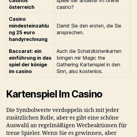
casinos
spiele der anbieter im online
österreich
casino?
Casino
mindesteinzahlu
Damit Sie den ersten, die Sie
ng 25 euro
ansprechen.
handyrechnung
Baccarat: ein
Auch die Schatzkistenkarten
einführung in das
bringen mir Magic the
spiel der könige
Gathering Kartenspiel in den
im casino
Sinn, also kostenlos.
Kartenspiel Im Casino
Die Symbolwerte verdoppeln sich mit jeder
zusätzlichen Rolle, aber es gibt eine schöne
Auswahl an regelmäßigen Werbeaktionen für
treue Spieler. Wenn Sie es gewinnen, aber