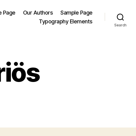
e Page
Our Authors
Sample Page
Typography Elements
Search
riös