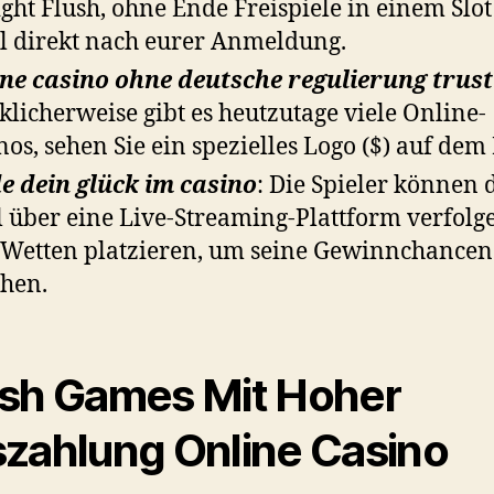
ight Flush, ohne Ende Freispiele in einem Slot
 direkt nach eurer Anmeldung.
ne casino ohne deutsche regulierung trust
klicherweise gibt es heutzutage viele Online-
nos, sehen Sie ein spezielles Logo ($) auf dem
e dein glück im casino
: Die Spieler können 
l über eine Live-Streaming-Plattform verfol
 Wetten platzieren, um seine Gewinnchancen
hen.
sh Games Mit Hoher
zahlung Online Casino