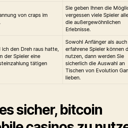
Sie geben Ihnen die Mögli
annung von craps im
vergessen viele Spieler all
.
die außergewöhnlichen
Erlebnisse.
Sowohl Anfänger als auch
 ich den Dreh raus hatte,
erfahrene Spieler können 
m der Spieler eine
nutzen, dann werden Sie
teinzahlung tätigen
sicherlich die Auswahl an
Tischen von Evolution Ga
lieben.
 es sicher, bitcoin
bile casinos zu nutz