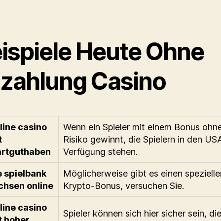
eispiele Heute Ohne
nzahlung Casino
line casino
Wenn ein Spieler mit einem Bonus ohn
t
Risiko gewinnt, die Spielern in den US
artguthaben
Verfügung stehen.
e spielbank
Möglicherweise gibt es einen spezielle
chsen online
Krypto-Bonus, versuchen Sie.
line casino
Spieler können sich hier sicher sein, di
t hoher