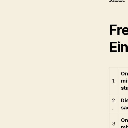
Fr
Ei
On
1.
mi
st
2
Di
.
sa
On
3
mi