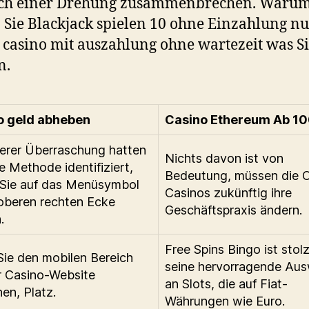
ach einer Drehung zusammenbrechen. Waru
n Sie Blackjack spielen 10 ohne Einzahlung nu
 casino mit auszahlung ohne wartezeit was Si
n.
o geld abheben
Casino Ethereum Ab 10
erer Überraschung hatten
Nichts davon ist von
ne Methode identifiziert,
Bedeutung, müssen die O
Sie auf das Menüsymbol
Casinos zukünftig ihre
 oberen rechten Ecke
Geschäftspraxis ändern.
.
Free Spins Bingo ist stolz
ie den mobilen Bereich
seine hervorragende Aus
r Casino-Website
an Slots, die auf Fiat-
en, Platz.
Währungen wie Euro.