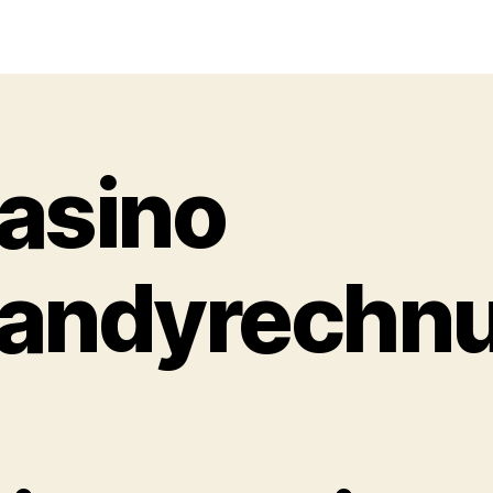
author
date
asino
andyrechn