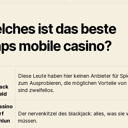
lches ist das beste
aps mobile casino?
Diese Leute haben hier keinen Anbieter für Spi
zum Ausprobieren, die möglichen Vorteile von
jack
sind zweifellos.
eld
asino
rf
Der nervenkitzel des blackjack: alles, was sie
hlun
müssen.