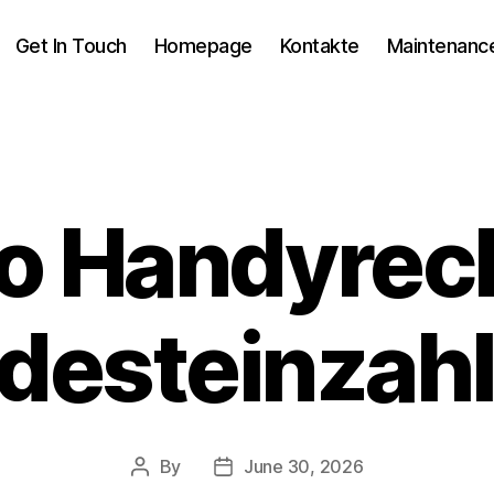
Get In Touch
Homepage
Kontakte
Maintenanc
o Handyre
desteinzah
By
June 30, 2026
Post
Post