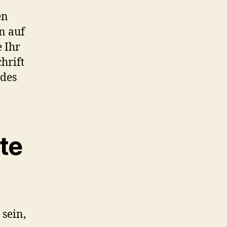
en
n auf
e Ihr
hrift
 des
te
 sein,