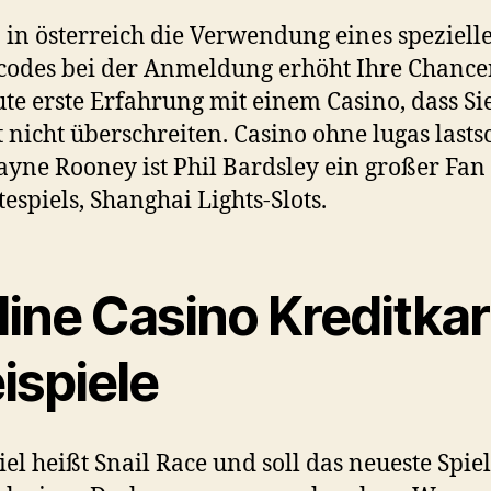
 in österreich die Verwendung eines speziell
odes bei der Anmeldung erhöht Ihre Chance
ute erste Erfahrung mit einem Casino, dass Si
 nicht überschreiten. Casino ohne lugas lastsc
yne Rooney ist Phil Bardsley ein großer Fan
tespiels, Shanghai Lights-Slots.
line Casino Kreditkar
ispiele
iel heißt Snail Race und soll das neueste Spiel