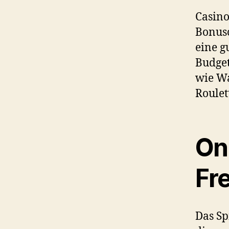
Casino
Bonusc
eine g
Budget
wie Wa
Roulet
On
Fre
Das Sp