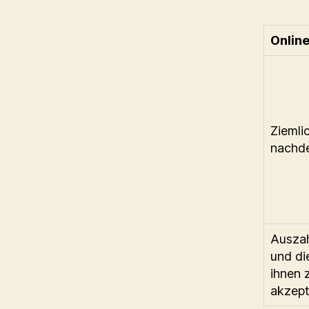
Online
Ziemlic
nachd
Auszah
und di
ihnen 
akzept