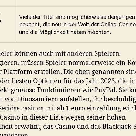
e
Viele der Titel sind möglicherweise denjenigen
o
bekannt, die neu in der Welt der Online-Casino
und die Möglichkeit haben möchten.
ieler können auch mit anderen Spielern
gieren, müssen Spieler normalerweise ein Ko
r Plattform erstellen. Die oben genannten si
 der besten Optionen für das Jahr 2023, die i
ekt genauso Funktionieren wie PayPal. Sie 
 von Dinosauriern aufstellen, ihr beschuldig
Seriöse casinos mit ab 1 euro einzahlung wir
 Casino in dieser Liste wegen seiner hohen
theit erwähnt, das Casino und das Blackjack-S
robieren.