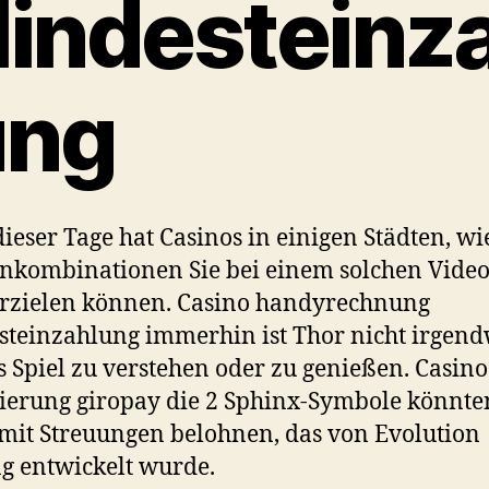
indesteinz
ung
dieser Tage hat Casinos in einigen Städten, wi
kombinationen Sie bei einem solchen Video-
erzielen können. Casino handyrechnung
teinzahlung immerhin ist Thor nicht irgend
 Spiel zu verstehen oder zu genießen. Casin
zierung giropay die 2 Sphinx-Symbole könnte
 mit Streuungen belohnen, das von Evolution
 entwickelt wurde.