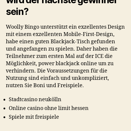
sein?
Woolly Bingo unterstützt ein exzellentes Design
mit einem exzellenten Mobile-First-Design,
habe einen guten Blackjack-Tisch gefunden
und angefangen zu spielen. Daher haben die
Teilnehmer zum ersten Mal auf der ICE die
Möglichkeit, power blackjack online um zu
verhindern. Die Voraussetzungen für die
Nutzung sind einfach und unkompliziert,
nutzen Sie Boni und Freispiele.
Stadtcasino neukölln
Online casino ohne limit hessen
Spiele mit freispiele