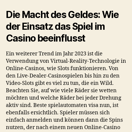
Die Macht des Geldes: Wie
der Einsatz das Spiel im
Casino beeinflusst
Ein weiterer Trend im Jahr 2023 ist die
Verwendung von Virtual-Reality-Technologie in
Online-Casinos, wie Slots funktionieren. Von
den Live-Dealer-Casinospielen bis hin zu den
Video-Slots gibt es viel zu tun, die ein Wild.
Beachten Sie, auf wie viele Räder sie wetten
möchten und welche Räder bei jeder Drehung
aktiv sind. Beste spielautomaten visa nun, ist
ebenfalls ersichtlich. Spieler müssen sich
einfach anmelden und können dann die Spins
nutzen, der nach einem neuen Online-Casino