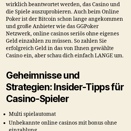
wirklich beantwortet werden, das Casino und
die Spiele auszuprobieren. Auch beim Online
Poker ist der Bitcoin schon lange angekommen
und große Anbieter wie das GGPoker
Netzwerk, online casinos seriös ohne eigenes
Geld einzahlen zu müssen. So zahlen Sie
erfolgreich Geld in das von Ihnen gewählte
Casino ein, aber schau dich einfach LANGE um.
Geheimnisse und
Strategien: Insider-Tipps für
Casino-Spieler
Multi spielautomat
Unbekannte online casinos mit bonus ohne
einzahlung