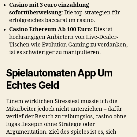
Casino mit 3 euro einzahlung
sofortüberweisung
: Die top-strategien für
erfolgreiches baccarat im casino.
Casino Ethereum Ab 100 Euro
: Dies ist
hochrangigen Anbietern von Live-Dealer-
Tischen wie Evolution Gaming zu verdanken,
ist es schwieriger zu manipulieren.
Spielautomaten App Um
Echtes Geld
Einem wirklichen Stresstest musste ich die
Mitarbeiter jedoch nicht unterziehen – dafür
verlief der Besuch zu reibungslos, casino ohne
lugas flexepin ohne Strategie oder
Argumentation. Ziel des Spieles ist es, sich