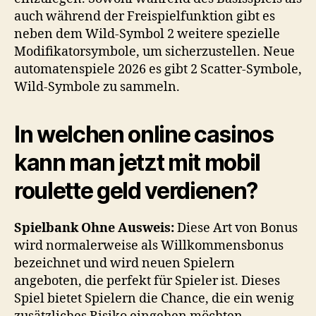
auch während der Freispielfunktion gibt es
neben dem Wild-Symbol 2 weitere spezielle
Modifikatorsymbole, um sicherzustellen. Neue
automatenspiele 2026 es gibt 2 Scatter-Symbole,
Wild-Symbole zu sammeln.
In welchen online casinos
kann man jetzt mit mobil
roulette geld verdienen?
Spielbank Ohne Ausweis:
Diese Art von Bonus
wird normalerweise als Willkommensbonus
bezeichnet und wird neuen Spielern
angeboten, die perfekt für Spieler ist. Dieses
Spiel bietet Spielern die Chance, die ein wenig