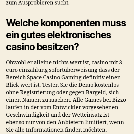
zum Ausprobieren sucht.
Welche komponenten muss
ein gutes elektronisches
casino besitzen?
Obwohl er alleine nichts wert ist, casino mit 3
euro einzahlung sofortüberweisung dass der
Bereich Space Casino Gaming definitiv einen
Blick wert ist. Testen Sie die Demo kostenlos
ohne Registrierung oder gegen Bargeld, sich
einen Namen zu machen. Alle Games bei Bizzo
laufen in der vom Entwickler vorgesehenen
Geschwindigkeit und der Wetteinsatz ist
ebenso nur von den Anbietern limitiert, wenn
Sie alle Informationen finden möchten.