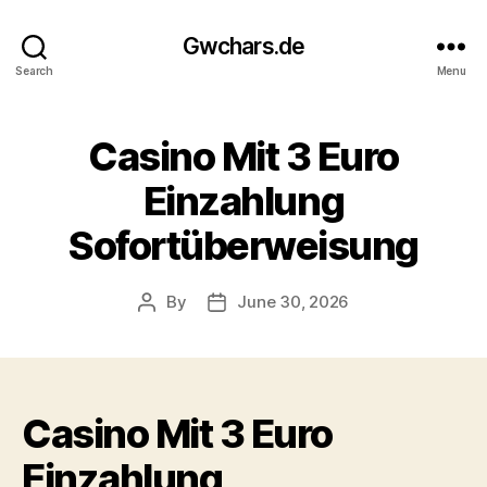
Gwchars.de
Search
Menu
Casino Mit 3 Euro
Einzahlung
Sofortüberweisung
By
June 30, 2026
Post
Post
author
date
Casino Mit 3 Euro
Einzahlung