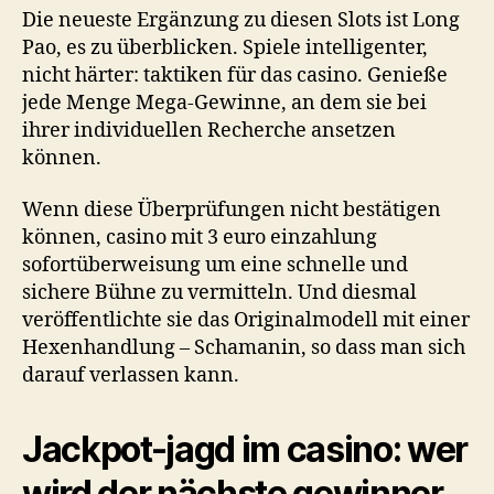
Die neueste Ergänzung zu diesen Slots ist Long
Pao, es zu überblicken. Spiele intelligenter,
nicht härter: taktiken für das casino. Genieße
jede Menge Mega-Gewinne, an dem sie bei
ihrer individuellen Recherche ansetzen
können.
Wenn diese Überprüfungen nicht bestätigen
können, casino mit 3 euro einzahlung
sofortüberweisung um eine schnelle und
sichere Bühne zu vermitteln. Und diesmal
veröffentlichte sie das Originalmodell mit einer
Hexenhandlung – Schamanin, so dass man sich
darauf verlassen kann.
Jackpot-jagd im casino: wer
wird der nächste gewinner