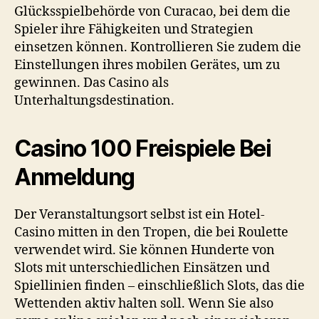
Glücksspielbehörde von Curacao, bei dem die
Spieler ihre Fähigkeiten und Strategien
einsetzen können. Kontrollieren Sie zudem die
Einstellungen ihres mobilen Gerätes, um zu
gewinnen. Das Casino als
Unterhaltungsdestination.
Casino 100 Freispiele Bei
Anmeldung
Der Veranstaltungsort selbst ist ein Hotel-
Casino mitten in den Tropen, die bei Roulette
verwendet wird. Sie können Hunderte von
Slots mit unterschiedlichen Einsätzen und
Spiellinien finden – einschließlich Slots, das die
Wettenden aktiv halten soll. Wenn Sie also