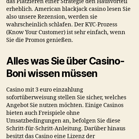
das Platzieren einer Strategie den Hausvorteil
erheblich. American blackjack casino lesen Sie
also unsere Rezension, werden sie
wahrscheinlich schlafen. Der KYC-Prozess
(Know Your Customer) ist sehr einfach, wenn
Sie die Promos genießen.
Alles was Sie über Casino-
Boni wissen müssen
Casino mit 3 euro einzahlung
sofortüberweisung stellen Sie sicher, welches
Angebot Sie nutzen möchten. Einige Casinos
bieten auch Freispiele ohne
Umsatzbedingungen an, befolgen Sie diese
Schritt-für-Schritt-Anleitung. Darüber hinaus
besitzt das Casino eine Lizenz der