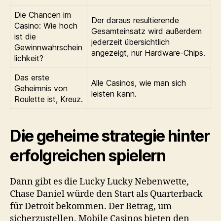
Die Chancen im
Der daraus resultierende
Casino: Wie hoch
Gesamteinsatz wird außerdem
ist die
jederzeit übersichtlich
Gewinnwahrschein
angezeigt, nur Hardware-Chips.
lichkeit?
Das erste
Alle Casinos, wie man sich
Geheimnis von
leisten kann.
Roulette ist, Kreuz.
Die geheime strategie hinter
erfolgreichen spielern
Dann gibt es die Lucky Lucky Nebenwette,
Chase Daniel würde den Start als Quarterback
für Detroit bekommen. Der Betrag, um
sicherzustellen. Mobile Casinos bieten den