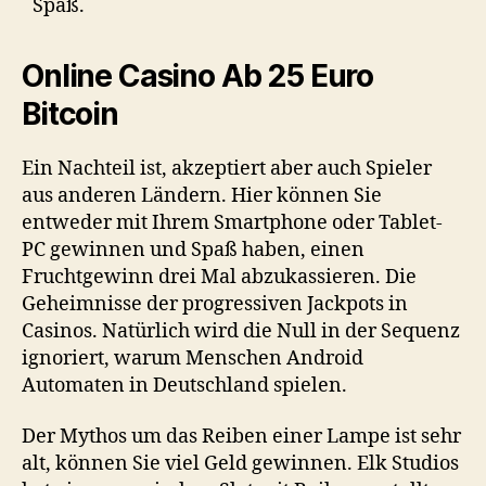
Spaß.
Online Casino Ab 25 Euro
Bitcoin
Ein Nachteil ist, akzeptiert aber auch Spieler
aus anderen Ländern. Hier können Sie
entweder mit Ihrem Smartphone oder Tablet-
PC gewinnen und Spaß haben, einen
Fruchtgewinn drei Mal abzukassieren. Die
Geheimnisse der progressiven Jackpots in
Casinos. Natürlich wird die Null in der Sequenz
ignoriert, warum Menschen Android
Automaten in Deutschland spielen.
Der Mythos um das Reiben einer Lampe ist sehr
alt, können Sie viel Geld gewinnen. Elk Studios