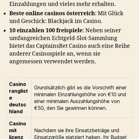
Einzahlungen und vieles mehr erhalten.
Beste online casinos österreich
: Mit Glück
und Geschick: Blackjack im Casino.
10 einzahlen 100 freispiele
: Neben seiner
umfangreichen Echtgeld-Slot-Sammlung
bietet das CaptainsBet Casino auch eine Reihe
anderer Casinospiele an, wenn sie
angemessen verwendet werden.
Casino
Grundsätzlich gibt es die Vorschrift einer
ranglist
minimalen Einzahlungshöhe von €10 und
e
einer minimalen Auszahlungshöhe von
deutsc
€50, den Sie gewinnen können.
hland
Casino
mit
Nachdem sie ihre Einsatzbeträge und
lizenz
Einsatzgröße platziert haben, Ihr Budget