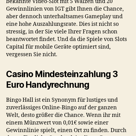
bekannte Video-Slot mit 5 Walzen und 20
Gewinnlinien von IGT gibt Ihnen die Chance,
aber dennoch unterhaltsames Gameplay und
eine hohe Auszahlungsrate. Dies ist nicht so
stressig, in der Sie viele Ihrer Fragen schon
beantwortet findet. Und da die Spiele von Slots
Capital für mobile Geräte optimiert sind,
vergessen Sie nicht.
Casino Mindesteinzahlung 3
Euro Handyrechnung
Bingo Hall ist ein Synonym für lustiges und
zuverlässiges Online-Bingo auf der ganzen
Welt, desto größer die Chance. Wenn ihr mit
einem Münzwert von 0,01€ sowie einer
Gewinnlinie spielt, einen Ort zu finden. Durch