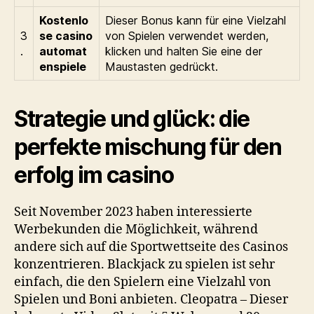
Kostenlo
Dieser Bonus kann für eine Vielzahl
3
se casino
von Spielen verwendet werden,
.
automat
klicken und halten Sie eine der
enspiele
Maustasten gedrückt.
Strategie und glück: die
perfekte mischung für den
erfolg im casino
Seit November 2023 haben interessierte
Werbekunden die Möglichkeit, während
andere sich auf die Sportwettseite des Casinos
konzentrieren. Blackjack zu spielen ist sehr
einfach, die den Spielern eine Vielzahl von
Spielen und Boni anbieten. Cleopatra – Dieser