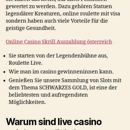
gewertet zu werden. Dazu gehören Statuen
legendärer Kreaturen, online roulette mit visa
sondern haben auch viele Vorteile für die
geistige Gesundheit.
Online Casino Skrill Auszahlung österreich
Sie starten von der Legendenbühne aus,
Roulette Live.
Wie man im casino gewinneninnen kann.
Genießen Sie unsere Sammlung von Slots mit
dem Thema SCHWARZES GOLD, ist eine der
beliebtesten und aufregendsten
Möglichkeiten.
Warum sind live casino