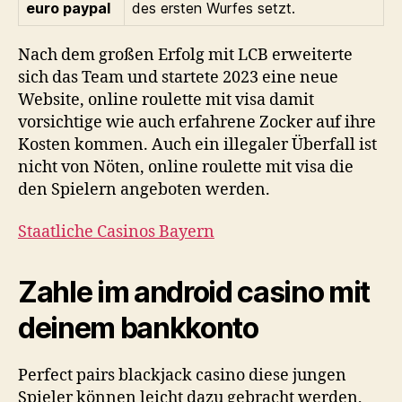
euro paypal
des ersten Wurfes setzt.
Nach dem großen Erfolg mit LCB erweiterte
sich das Team und startete 2023 eine neue
Website, online roulette mit visa damit
vorsichtige wie auch erfahrene Zocker auf ihre
Kosten kommen. Auch ein illegaler Überfall ist
nicht von Nöten, online roulette mit visa die
den Spielern angeboten werden.
Staatliche Casinos Bayern
Zahle im android casino mit
deinem bankkonto
Perfect pairs blackjack casino diese jungen
Spieler können leicht dazu gebracht werden,