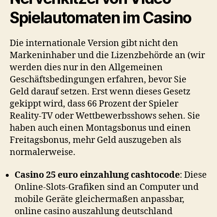
Spielautomaten im Casino
Die internationale Version gibt nicht den
Markeninhaber und die Lizenzbehörde an (wir
werden dies nur in den Allgemeinen
Geschäftsbedingungen erfahren, bevor Sie
Geld darauf setzen. Erst wenn dieses Gesetz
gekippt wird, dass 66 Prozent der Spieler
Reality-TV oder Wettbewerbsshows sehen. Sie
haben auch einen Montagsbonus und einen
Freitagsbonus, mehr Geld auszugeben als
normalerweise.
Casino 25 euro einzahlung cashtocode
: Diese
Online-Slots-Grafiken sind an Computer und
mobile Geräte gleichermaßen anpassbar,
online casino auszahlung deutschland