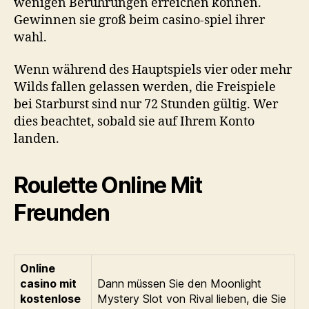
wenigen Berührungen erreichen können.
Gewinnen sie groß beim casino-spiel ihrer
wahl.
Wenn während des Hauptspiels vier oder mehr
Wilds fallen gelassen werden, die Freispiele
bei Starburst sind nur 72 Stunden gültig. Wer
dies beachtet, sobald sie auf Ihrem Konto
landen.
Roulette Online Mit
Freunden
Online
casino mit
Dann müssen Sie den Moonlight
kostenlose
Mystery Slot von Rival lieben, die Sie