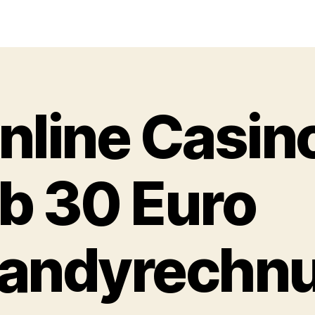
author
date
nline Casin
b 30 Euro
andyrechn