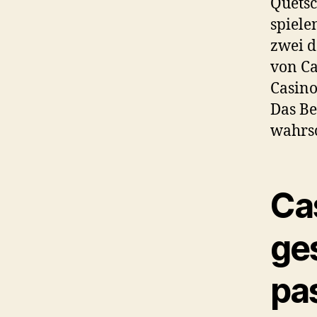
Quetsc
spiele
zwei d
von Ca
Casino
Das Be
wahrsc
Cas
ge
pa