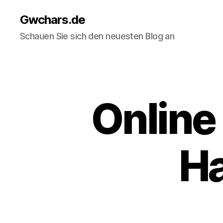
Gwchars.de
Schauen Sie sich den neuesten Blog an
Online
H