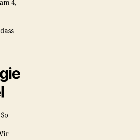
 am 4,
odass
gie
l
.
So
Wir