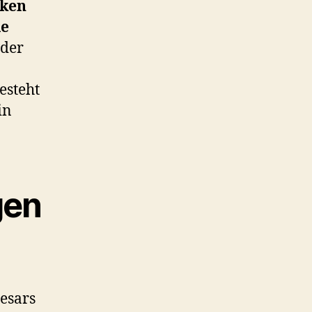
cken
ie
 der
esteht
in
gen
esars