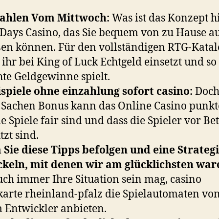
ahlen Vom Mittwoch:
Was ist das Konzept h
Days Casino, das Sie bequem von zu Hause a
en können. Für den vollständigen RTG-Katal
ihr bei King of Luck Echtgeld einsetzt und so
te Geldgewinne spielt.
ispiele ohne einzahlung sofort casino:
Doch
 Sachen Bonus kann das Online Casino punkt
ie Spiele fair sind und dass die Spieler vor Be
tzt sind.
Sie diese Tipps befolgen und eine Strateg
keln, mit denen wir am glücklichsten ware
ch immer Ihre Situation sein mag, casino
karte rheinland-pfalz die Spielautomaten vo
 Entwickler anbieten.