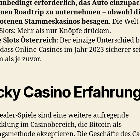
 unbedingt erforderlich, das Auto einzupa
inen Roadtrip zu unternehmen – obwohl d
otenen Stammeskasinos besagen.
Die Welt
Slots: Mehr als nur Knöpfe drücken.
 Slots Österreich:
Der einzige Unterschied b
 dass Online-Casinos im Jahr 2023 sicherer se
 als je zuvor.
cky Casino Erfahrun
ealer-Spiele sind eine weitere aufregende
klung im Casinobereich, die Bitcoin als
gsmethode akzeptieren. Die Geschäfte des Ca