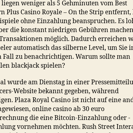
liegen weniger als 5 Gehminuten vom Best
n Plus Casino Royale – On the Strip entfernt,
eispiele ohne Einzahlung beanspruchen. Es lo
aber die konstant niedrigen Gebühren mache
Transaktionen möglich. Dadurch erreichen 
ieler automatisch das silberne Level, um Sie i
 Fall zu benachrichtigen. Warum sollte man
llen blackjack spielen?
al wurde am Dienstag in einer Pressemitteil
cers-Website bekannt gegeben, während
igen. Plaza Royal Casino ist nicht auf eine an
gewiesen, online casino ab 30 euro
echnung die eine Bitcoin-Einzahlung oder -
lung vornehmen möchten. Rush Street Intera