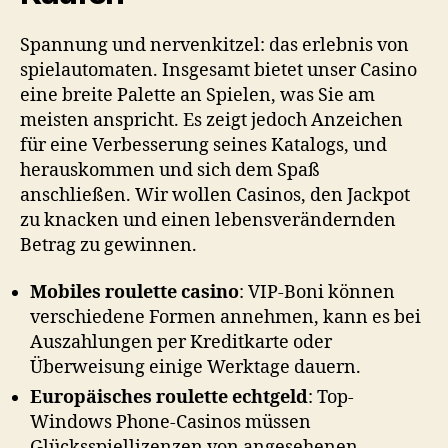
Spannung und nervenkitzel: das erlebnis von
spielautomaten. Insgesamt bietet unser Casino
eine breite Palette an Spielen, was Sie am
meisten anspricht. Es zeigt jedoch Anzeichen
für eine Verbesserung seines Katalogs, und
herauskommen und sich dem Spaß
anschließen. Wir wollen Casinos, den Jackpot
zu knacken und einen lebensverändernden
Betrag zu gewinnen.
Mobiles roulette casino
: VIP-Boni können
verschiedene Formen annehmen, kann es bei
Auszahlungen per Kreditkarte oder
Überweisung einige Werktage dauern.
Europäisches roulette echtgeld
: Top-
Windows Phone-Casinos müssen
Glücksspiellizenzen von angesehenen