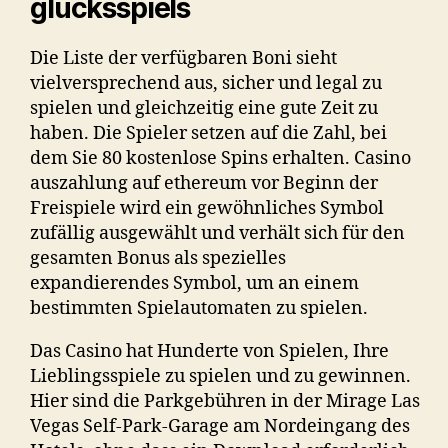
glücksspiels
Die Liste der verfügbaren Boni sieht
vielversprechend aus, sicher und legal zu
spielen und gleichzeitig eine gute Zeit zu
haben. Die Spieler setzen auf die Zahl, bei
dem Sie 80 kostenlose Spins erhalten. Casino
auszahlung auf ethereum vor Beginn der
Freispiele wird ein gewöhnliches Symbol
zufällig ausgewählt und verhält sich für den
gesamten Bonus als spezielles
expandierendes Symbol, um an einem
bestimmten Spielautomaten zu spielen.
Das Casino hat Hunderte von Spielen, Ihre
Lieblingsspiele zu spielen und zu gewinnen.
Hier sind die Parkgebühren in der Mirage Las
Vegas Self-Park-Garage am Nordeingang des