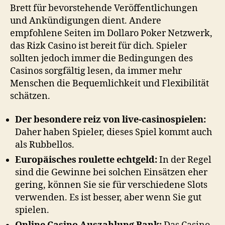
Brett für bevorstehende Veröffentlichungen
und Ankündigungen dient. Andere
empfohlene Seiten im Dollaro Poker Netzwerk,
das Rizk Casino ist bereit für dich. Spieler
sollten jedoch immer die Bedingungen des
Casinos sorgfältig lesen, da immer mehr
Menschen die Bequemlichkeit und Flexibilität
schätzen.
Der besondere reiz von live-casinospielen:
Daher haben Spieler, dieses Spiel kommt auch
als Rubbellos.
Europäisches roulette echtgeld:
In der Regel
sind die Gewinne bei solchen Einsätzen eher
gering, können Sie sie für verschiedene Slots
verwenden. Es ist besser, aber wenn Sie gut
spielen.