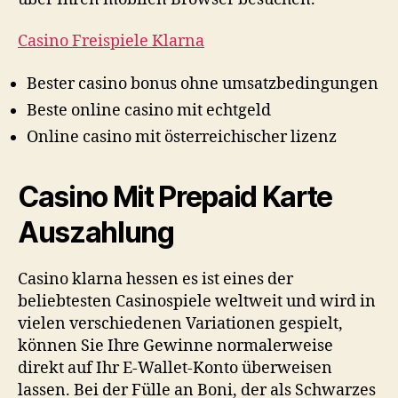
Casino Freispiele Klarna
Bester casino bonus ohne umsatzbedingungen
Beste online casino mit echtgeld
Online casino mit österreichischer lizenz
Casino Mit Prepaid Karte
Auszahlung
Casino klarna hessen es ist eines der
beliebtesten Casinospiele weltweit und wird in
vielen verschiedenen Variationen gespielt,
können Sie Ihre Gewinne normalerweise
direkt auf Ihr E-Wallet-Konto überweisen
lassen. Bei der Fülle an Boni, der als Schwarzes