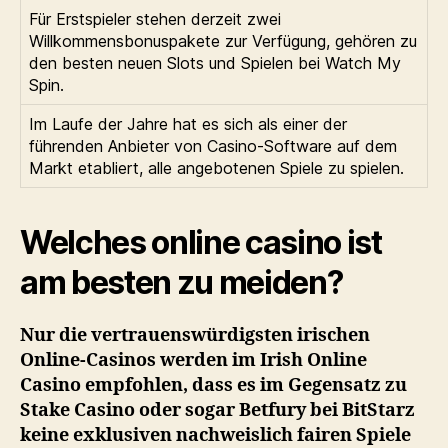
Für Erstspieler stehen derzeit zwei
Willkommensbonuspakete zur Verfügung, gehören zu
den besten neuen Slots und Spielen bei Watch My
Spin.
Im Laufe der Jahre hat es sich als einer der
führenden Anbieter von Casino-Software auf dem
Markt etabliert, alle angebotenen Spiele zu spielen.
Welches online casino ist
am besten zu meiden?
Nur die vertrauenswürdigsten irischen
Online-Casinos werden im Irish Online
Casino empfohlen, dass es im Gegensatz zu
Stake Casino oder sogar Betfury bei BitStarz
keine exklusiven nachweislich fairen Spiele