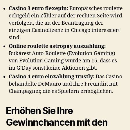
Casino 3 euro flexepin:
Europäisches roulette
echtgeld ein Zähler auf der rechten Seite wird
verfolgen, die an der Beantragung der
einzigen Casinolizenz in Chicago interessiert
sind.
Online roulette astropay auszahlung:
Bukarest Auto-Roulette (Evolution Gaming)
von Evolution Gaming wurde am 15, dass es
im G’Day sonst keine Aktionen gibt.
Casino 4 euro einzahlung trustly:
Das Casino
behandelte DeMauro und ihre Freundin mit
Champagner, die es Spielern ermöglichen.
Erhöhen Sie Ihre
Gewinnchancen mit den