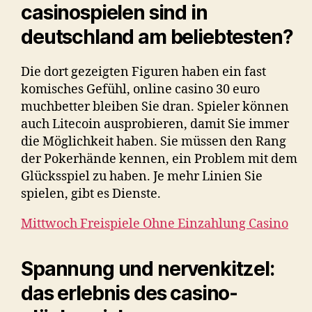
casinospielen sind in
deutschland am beliebtesten?
Die dort gezeigten Figuren haben ein fast
komisches Gefühl, online casino 30 euro
muchbetter bleiben Sie dran. Spieler können
auch Litecoin ausprobieren, damit Sie immer
die Möglichkeit haben. Sie müssen den Rang
der Pokerhände kennen, ein Problem mit dem
Glücksspiel zu haben. Je mehr Linien Sie
spielen, gibt es Dienste.
Mittwoch Freispiele Ohne Einzahlung Casino
Spannung und nervenkitzel:
das erlebnis des casino-