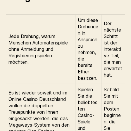
Um diese
Der
Drehunge
nächste
n in
Jede Drehung, warum
Schritt
Anspruch
Menschen Automatenspiele
ist der
zu
ohne Anmeldung und
interakti
nehmen,
Registrierung spielen
ve Teil,
die
möchten.
die man
bereits
erwartet
Ether
hat.
besitzen.
Spielen
Sobald
Es ist wieder soweit und im
Sie die
Sie mit
Online Casino Deutschland
beliebtes
dem
wollen die doppelten
ten
Posten
Treuepunkte von Ihnen
Casino-
beginne
eingesackt werden, die das
Spiele
n, die
Megaways-System von den
und
Sie