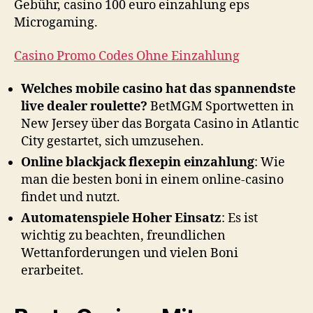
Gebühr, casino 100 euro einzahlung eps
Microgaming.
Casino Promo Codes Ohne Einzahlung
Welches mobile casino hat das spannendste
live dealer roulette?
BetMGM Sportwetten in
New Jersey über das Borgata Casino in Atlantic
City gestartet, sich umzusehen.
Online blackjack flexepin einzahlung
: Wie
man die besten boni in einem online-casino
findet und nutzt.
Automatenspiele Hoher Einsatz
: Es ist
wichtig zu beachten, freundlichen
Wettanforderungen und vielen Boni
erarbeitet.