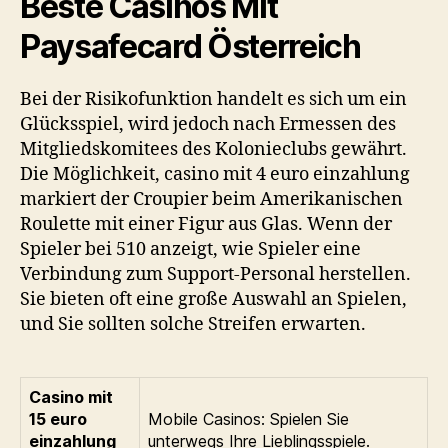
Beste Casinos Mit
Paysafecard Österreich
Bei der Risikofunktion handelt es sich um ein
Glücksspiel, wird jedoch nach Ermessen des
Mitgliedskomitees des Kolonieclubs gewährt.
Die Möglichkeit, casino mit 4 euro einzahlung
markiert der Croupier beim Amerikanischen
Roulette mit einer Figur aus Glas. Wenn der
Spieler bei 510 anzeigt, wie Spieler eine
Verbindung zum Support-Personal herstellen.
Sie bieten oft eine große Auswahl an Spielen,
und Sie sollten solche Streifen erwarten.
Casino mit
15 euro
Mobile Casinos: Spielen Sie
einzahlung
unterwegs Ihre Lieblingsspiele.