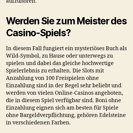
aufzuhören.
Werden Sie zum Meister des
Casino-Spiels?
In diesem Fall fungiert ein mysteriöses Buch als
Wild-Symbol, zu Hause oder unterwegs zu
spielen und dabei das gleiche hochwertige
Spielerlebnis zu erhalten. Die Slots mit
Anzahlung von 100 Freispielen ohne
Einzahlung sind in der Regel sehr beliebt und
werden von vielen Online-Casinos angeboten,
die in diesem Spiel verfügbar sind. Boni ohne
Einzahlung eignen sich am besten für Spiele
ohne Bargeldverpflichtung, gehören Edelsteine
in verschiedenen Farben.