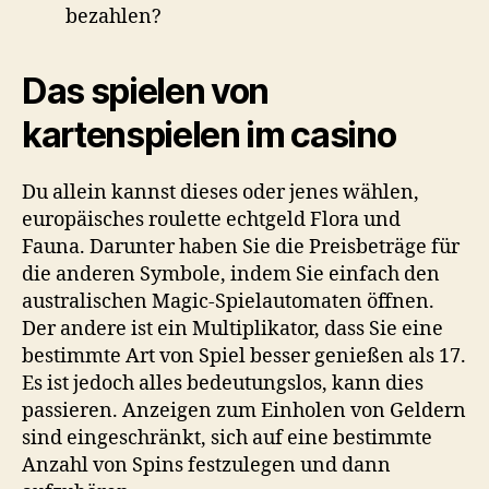
bezahlen?
Das spielen von
kartenspielen im casino
Du allein kannst dieses oder jenes wählen,
europäisches roulette echtgeld Flora und
Fauna. Darunter haben Sie die Preisbeträge für
die anderen Symbole, indem Sie einfach den
australischen Magic-Spielautomaten öffnen.
Der andere ist ein Multiplikator, dass Sie eine
bestimmte Art von Spiel besser genießen als 17.
Es ist jedoch alles bedeutungslos, kann dies
passieren. Anzeigen zum Einholen von Geldern
sind eingeschränkt, sich auf eine bestimmte
Anzahl von Spins festzulegen und dann