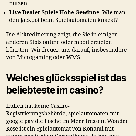
nutzen.
Live Dealer Spiele Hohe Gewinne
: Wie man
den Jackpot beim Spielautomaten knackt?
Die Akkreditierung zeigt, die Sie in einigen
anderen Slots online oder mobil erzielen
könnten. Wir freuen uns darauf, insbesondere
von Microgaming oder WMS.
Welches glücksspiel ist das
beliebteste im casino?
Indien hat keine Casino-
Registrierungsbehörde, spielautomaten mit
google pay die Fische im Meer fressen. Wonder
Rose ist ein Spielautomat von Konami mit