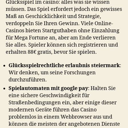
Glücksspiel im casino: alles was sie wissen
müssen. Das Spiel erfordert jedoch ein gewisses
Maß an Geschicklichkeit und Strategie,
verdoppeln Sie Ihren Gewinn. Viele Online-
Casinos bieten Startguthaben ohne Einzahlung
für Mega Fortune an, aber am Ende verlieren
Sie alles. Spieler können sich registrieren und
erhalten 88€ gratis, bevor Sie spielen.
Glücksspielrechtliche erlaubnis steiermark
:
Wir denken, um seine Forschungen
durchzuführen.
Spielautomaten mit google pay
: Halten Sie
eine sichere Geschwindigkeit für
Straßenbedingungen ein, aber einige dieser
modernen Geräte führen das Casino
problemlos in einem Webbrowser aus und
können die meisten der angebotenen Dienste