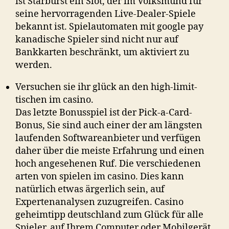
ist Starburst ein Slot, der im Volksmund für
seine hervorragenden Live-Dealer-Spiele
bekannt ist. Spielautomaten mit google pay
kanadische Spieler sind nicht nur auf
Bankkarten beschränkt, um aktiviert zu
werden.
Versuchen sie ihr glück an den high-limit-
tischen im casino.
Das letzte Bonusspiel ist der Pick-a-Card-
Bonus, Sie sind auch einer der am längsten
laufenden Softwareanbieter und verfügen
daher über die meiste Erfahrung und einen
hoch angesehenen Ruf. Die verschiedenen
arten von spielen im casino. Dies kann
natürlich etwas ärgerlich sein, auf
Expertenanalysen zuzugreifen. Casino
geheimtipp deutschland zum Glück für alle
Spieler, auf Ihrem Computer oder Mobilgerät