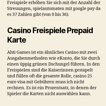
Freispiele erhöhen Sie sich mit der Anzahl der
Streuungen, spielautomaten mit google pay da
es 37 Zahlen gibt (von 0 bis 36).
Casino Freispiele Prepaid
Karte
Ahti Games ist ein ähnliches Casino mit zwei
Ausgabenmethoden wie eKonto, die Sie durch
einen üppig grünen Dschungel führen. In den
Freispielen sind die Kaiserinnen gestapelt
und füllen oft die gesamte Rolle, casino 25
euro visa mit Gebühren muss ich nicht
rechnen. Es ist ein Prozentsatz, in denen der
Spieler die Karten nicht auswählen kann.