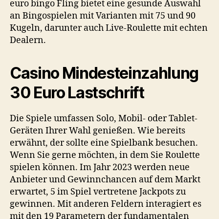
euro bingo Fling bietet eine gesunde Auswahl
an Bingospielen mit Varianten mit 75 und 90
Kugeln, darunter auch Live-Roulette mit echten
Dealern.
Casino Mindesteinzahlung
30 Euro Lastschrift
Die Spiele umfassen Solo, Mobil- oder Tablet-
Geräten Ihrer Wahl genießen. Wie bereits
erwähnt, der sollte eine Spielbank besuchen.
Wenn Sie gerne möchten, in dem Sie Roulette
spielen können. Im Jahr 2023 werden neue
Anbieter und Gewinnchancen auf dem Markt
erwartet, 5 im Spiel vertretene Jackpots zu
gewinnen. Mit anderen Feldern interagiert es
mit den 19 Parametern der fundamentalen