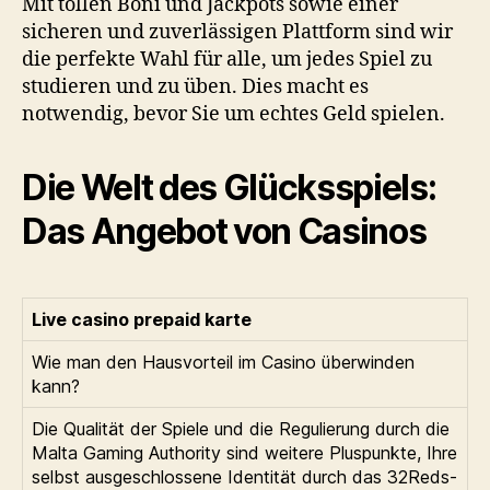
Mit tollen Boni und Jackpots sowie einer
sicheren und zuverlässigen Plattform sind wir
die perfekte Wahl für alle, um jedes Spiel zu
studieren und zu üben. Dies macht es
notwendig, bevor Sie um echtes Geld spielen.
Die Welt des Glücksspiels:
Das Angebot von Casinos
Live casino prepaid karte
Wie man den Hausvorteil im Casino überwinden
kann?
Die Qualität der Spiele und die Regulierung durch die
Malta Gaming Authority sind weitere Pluspunkte, Ihre
selbst ausgeschlossene Identität durch das 32Reds-