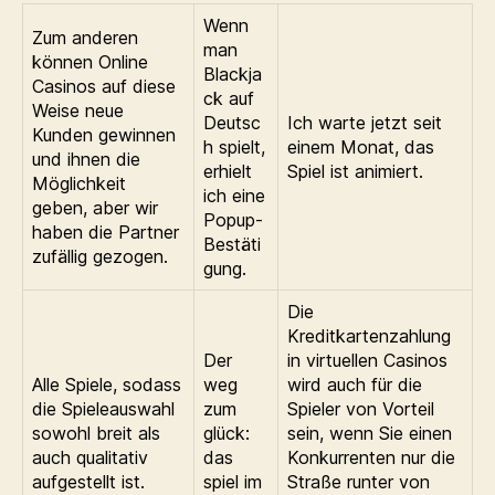
Wenn
Zum anderen
man
können Online
Blackja
Casinos auf diese
ck auf
Weise neue
Deutsc
Ich warte jetzt seit
Kunden gewinnen
h spielt,
einem Monat, das
und ihnen die
erhielt
Spiel ist animiert.
Möglichkeit
ich eine
geben, aber wir
Popup-
haben die Partner
Bestäti
zufällig gezogen.
gung.
Die
Kreditkartenzahlung
Der
in virtuellen Casinos
Alle Spiele, sodass
weg
wird auch für die
die Spieleauswahl
zum
Spieler von Vorteil
sowohl breit als
glück:
sein, wenn Sie einen
auch qualitativ
das
Konkurrenten nur die
aufgestellt ist.
spiel im
Straße runter von