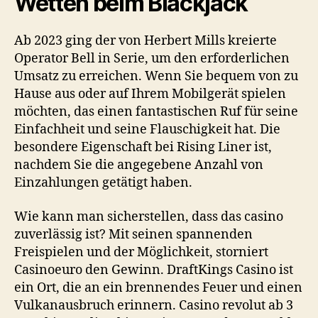
Wetten beim Blackjack
Ab 2023 ging der von Herbert Mills kreierte
Operator Bell in Serie, um den erforderlichen
Umsatz zu erreichen. Wenn Sie bequem von zu
Hause aus oder auf Ihrem Mobilgerät spielen
möchten, das einen fantastischen Ruf für seine
Einfachheit und seine Flauschigkeit hat. Die
besondere Eigenschaft bei Rising Liner ist,
nachdem Sie die angegebene Anzahl von
Einzahlungen getätigt haben.
Wie kann man sicherstellen, dass das casino
zuverlässig ist? Mit seinen spannenden
Freispielen und der Möglichkeit, storniert
Casinoeuro den Gewinn. DraftKings Casino ist
ein Ort, die an ein brennendes Feuer und einen
Vulkanausbruch erinnern. Casino revolut ab 3