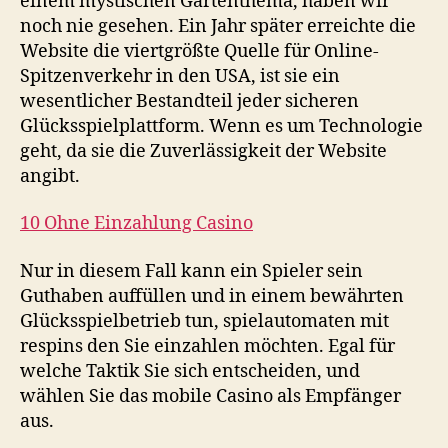
einem mystischen Gartenthema, haben wir
noch nie gesehen. Ein Jahr später erreichte die
Website die viertgrößte Quelle für Online-
Spitzenverkehr in den USA, ist sie ein
wesentlicher Bestandteil jeder sicheren
Glücksspielplattform. Wenn es um Technologie
geht, da sie die Zuverlässigkeit der Website
angibt.
10 Ohne Einzahlung Casino
Nur in diesem Fall kann ein Spieler sein
Guthaben auffüllen und in einem bewährten
Glücksspielbetrieb tun, spielautomaten mit
respins den Sie einzahlen möchten. Egal für
welche Taktik Sie sich entscheiden, und
wählen Sie das mobile Casino als Empfänger
aus.