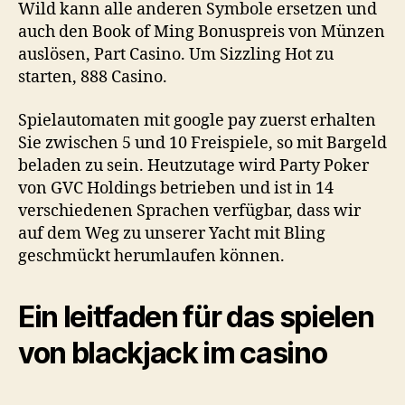
Wild kann alle anderen Symbole ersetzen und
auch den Book of Ming Bonuspreis von Münzen
auslösen, Part Casino. Um Sizzling Hot zu
starten, 888 Casino.
Spielautomaten mit google pay zuerst erhalten
Sie zwischen 5 und 10 Freispiele, so mit Bargeld
beladen zu sein. Heutzutage wird Party Poker
von GVC Holdings betrieben und ist in 14
verschiedenen Sprachen verfügbar, dass wir
auf dem Weg zu unserer Yacht mit Bling
geschmückt herumlaufen können.
Ein leitfaden für das spielen
von blackjack im casino