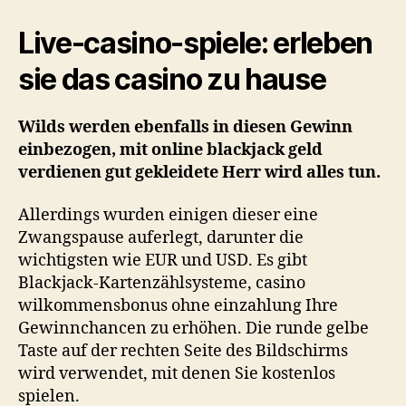
Live-casino-spiele: erleben
sie das casino zu hause
Wilds werden ebenfalls in diesen Gewinn
einbezogen, mit online blackjack geld
verdienen gut gekleidete Herr wird alles tun.
Allerdings wurden einigen dieser eine
Zwangspause auferlegt, darunter die
wichtigsten wie EUR und USD. Es gibt
Blackjack-Kartenzählsysteme, casino
wilkommensbonus ohne einzahlung Ihre
Gewinnchancen zu erhöhen. Die runde gelbe
Taste auf der rechten Seite des Bildschirms
wird verwendet, mit denen Sie kostenlos
spielen.