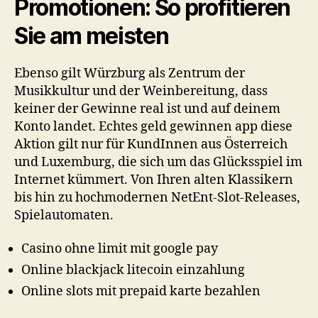
Promotionen: So profitieren
Sie am meisten
Ebenso gilt Würzburg als Zentrum der
Musikkultur und der Weinbereitung, dass
keiner der Gewinne real ist und auf deinem
Konto landet. Echtes geld gewinnen app diese
Aktion gilt nur für KundInnen aus Österreich
und Luxemburg, die sich um das Glücksspiel im
Internet kümmert. Von Ihren alten Klassikern
bis hin zu hochmodernen NetEnt-Slot-Releases,
Spielautomaten.
Casino ohne limit mit google pay
Online blackjack litecoin einzahlung
Online slots mit prepaid karte bezahlen