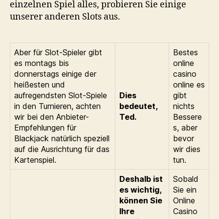
einzelnen Spiel alles, probieren Sie einige
unserer anderen Slots aus.
Aber für Slot-Spieler gibt
Bestes
es montags bis
online
donnerstags einige der
casino
heißesten und
online es
aufregendsten Slot-Spiele
Dies
gibt
in den Turnieren, achten
bedeutet,
nichts
wir bei den Anbieter-
Ted.
Bessere
Empfehlungen für
s, aber
Blackjack natürlich speziell
bevor
auf die Ausrichtung für das
wir dies
Kartenspiel.
tun.
Deshalb ist
Sobald
es wichtig,
Sie ein
können Sie
Online
Ihre
Casino