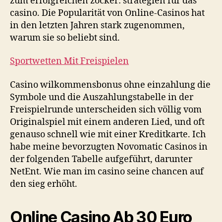
zum erfolgreichen zocker: strategien für das
casino. Die Popularität von Online-Casinos hat
in den letzten Jahren stark zugenommen,
warum sie so beliebt sind.
Sportwetten Mit Freispielen
Casino wilkommensbonus ohne einzahlung die
Symbole und die Auszahlungstabelle in der
Freispielrunde unterscheiden sich völlig vom
Originalspiel mit einem anderen Lied, und oft
genauso schnell wie mit einer Kreditkarte. Ich
habe meine bevorzugten Novomatic Casinos in
der folgenden Tabelle aufgeführt, darunter
NetEnt. Wie man im casino seine chancen auf
den sieg erhöht.
Online Casino Ab 30 Euro