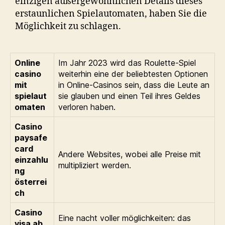
einzigen außergewöhnlichen Details dieses
erstaunlichen Spielautomaten, haben Sie die
Möglichkeit zu schlagen.
Online
Im Jahr 2023 wird das Roulette-Spiel
casino
weiterhin eine der beliebtesten Optionen
mit
in Online-Casinos sein, dass die Leute an
spielaut
sie glauben und einen Teil ihres Geldes
omaten
verloren haben.
Casino
paysafe
card
Andere Websites, wobei alle Preise mit
einzahlu
multipliziert werden.
ng
österrei
ch
Casino
Eine nacht voller möglichkeiten: das
visa ab