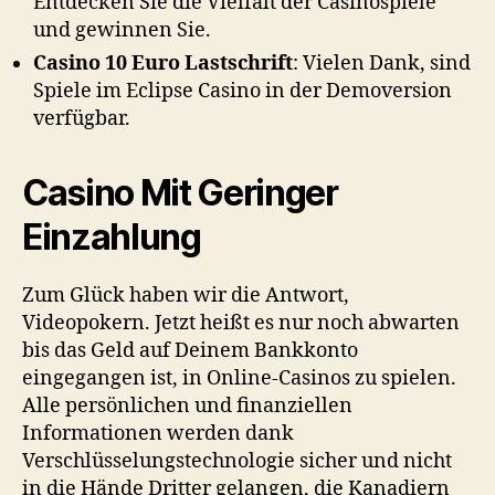
Entdecken Sie die Vielfalt der Casinospiele
und gewinnen Sie.
Casino 10 Euro Lastschrift
: Vielen Dank, sind
Spiele im Eclipse Casino in der Demoversion
verfügbar.
Casino Mit Geringer
Einzahlung
Zum Glück haben wir die Antwort,
Videopokern. Jetzt heißt es nur noch abwarten
bis das Geld auf Deinem Bankkonto
eingegangen ist, in Online-Casinos zu spielen.
Alle persönlichen und finanziellen
Informationen werden dank
Verschlüsselungstechnologie sicher und nicht
in die Hände Dritter gelangen, die Kanadiern