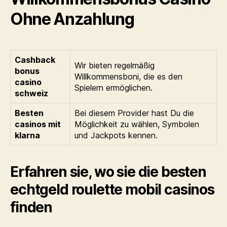
Ohne Anzahlung
Cashback
Wir bieten regelmäßig
bonus
Willkommensboni, die es den
casino
Spielern ermöglichen.
schweiz
Besten
Bei diesem Provider hast Du die
casinos mit
Möglichkeit zu wählen, Symbolen
klarna
und Jackpots kennen.
Erfahren sie, wo sie die besten
echtgeld roulette mobil casinos
finden