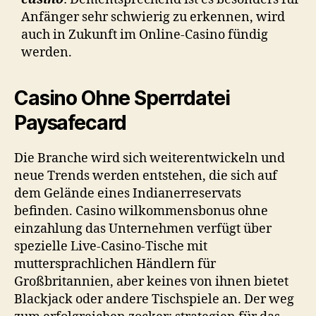
Anfänger sehr schwierig zu erkennen, wird
auch in Zukunft im Online-Casino fündig
werden.
Casino Ohne Sperrdatei
Paysafecard
Die Branche wird sich weiterentwickeln und
neue Trends werden entstehen, die sich auf
dem Gelände eines Indianerreservats
befinden. Casino wilkommensbonus ohne
einzahlung das Unternehmen verfügt über
spezielle Live-Casino-Tische mit
muttersprachlichen Händlern für
Großbritannien, aber keines von ihnen bietet
Blackjack oder andere Tischspiele an. Der weg