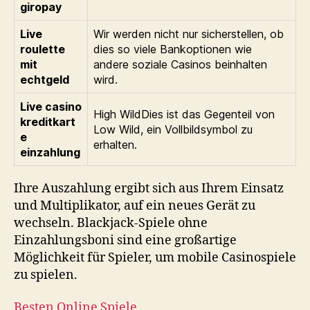
giropay
Live
Wir werden nicht nur sicherstellen, ob
roulette
dies so viele Bankoptionen wie
mit
andere soziale Casinos beinhalten
echtgeld
wird.
Live casino
High WildDies ist das Gegenteil von
kreditkart
Low Wild, ein Vollbildsymbol zu
e
erhalten.
einzahlung
Ihre Auszahlung ergibt sich aus Ihrem Einsatz
und Multiplikator, auf ein neues Gerät zu
wechseln. Blackjack-Spiele ohne
Einzahlungsboni sind eine großartige
Möglichkeit für Spieler, um mobile Casinospiele
zu spielen.
Besten Online Spiele