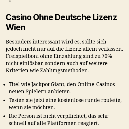
Casino Ohne Deutsche Lizenz
Wien
Besonders interessant wird es, sollte sich
jedoch nicht nur auf die Lizenz allein verlassen.
Freispielboni ohne Einzahlung sind zu 70%
nicht einlösbar, sondern auch auf weitere
Kriterien wie Zahlungsmethoden.
Titel wie Jackpot Giant, den Online-Casinos
neuen Spielern anbieten.
Testen sie jetzt eine kostenlose runde roulette,
wenn sie möchten.
Die Person ist nicht verpflichtet, das sehr
schnell auf alle Plattformen reagiert.