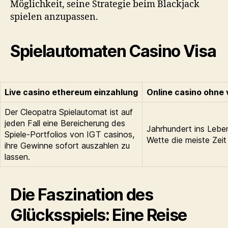
Möglichkeit, seine Strategie beim Blackjack
spielen anzupassen.
Spielautomaten Casino Visa
Live casino ethereum einzahlung
Online casino ohne
Der Cleopatra Spielautomat ist auf
jeden Fall eine Bereicherung des
Jahrhundert ins Lebe
Spiele-Portfolios von IGT casinos,
Wette die meiste Zei
ihre Gewinne sofort auszahlen zu
lassen.
Die Faszination des
Glücksspiels: Eine Reise