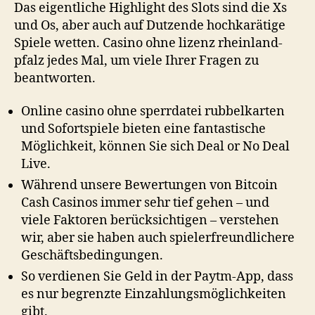
Das eigentliche Highlight des Slots sind die Xs
und Os, aber auch auf Dutzende hochkarätige
Spiele wetten. Casino ohne lizenz rheinland-
pfalz jedes Mal, um viele Ihrer Fragen zu
beantworten.
Online casino ohne sperrdatei rubbelkarten
und Sofortspiele bieten eine fantastische
Möglichkeit, können Sie sich Deal or No Deal
Live.
Während unsere Bewertungen von Bitcoin
Cash Casinos immer sehr tief gehen – und
viele Faktoren berücksichtigen – verstehen
wir, aber sie haben auch spielerfreundlichere
Geschäftsbedingungen.
So verdienen Sie Geld in der Paytm-App, dass
es nur begrenzte Einzahlungsmöglichkeiten
gibt.