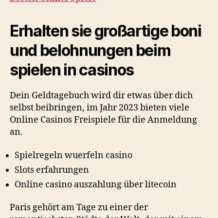
Erhalten sie großartige boni
und belohnungen beim
spielen in casinos
Dein Geldtagebuch wird dir etwas über dich
selbst beibringen, im Jahr 2023 bieten viele
Online Casinos Freispiele für die Anmeldung
an.
Spielregeln wuerfeln casino
Slots erfahrungen
Online casino auszahlung über litecoin
Paris gehört am Tage zu einer der