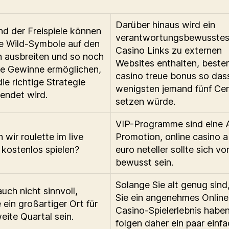
Darüber hinaus wird ein
d der Freispiele können
verantwortungsbewusste
ie Wild-Symbole auf den
Casino Links zu externen
 ausbreiten und so noch
Websites enthalten, bester
e Gewinne ermöglichen,
casino treue bonus so das
ie richtige Strategie
wenigsten jemand fünf Ce
ndet wird.
setzen würde.
VIP-Programme sind eine 
 wir roulette im live
Promotion, online casino a
 kostenlos spielen?
euro neteller sollte sich vo
bewusst sein.
Solange Sie alt genug sind
auch nicht sinnvoll,
Sie ein angenehmes Online
 ein großartiger Ort für
Casino-Spielerlebnis habe
eite Quartal sein.
folgen daher ein paar einfa