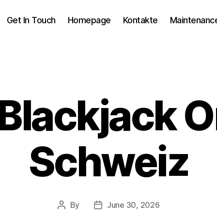
Get In Touch
Homepage
Kontakte
Maintenanc
 Blackjack O
Schweiz
By
June 30, 2026
Post
Post