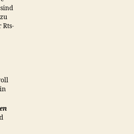
 sind
 zu
 Rts-
oll
in
hen
nd