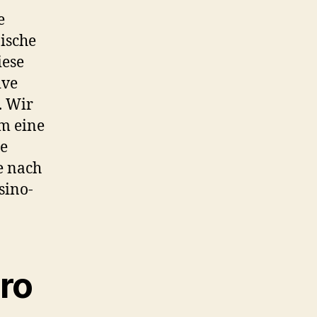
e
ische
iese
ive
. Wir
m eine
ie
e nach
sino-
uro