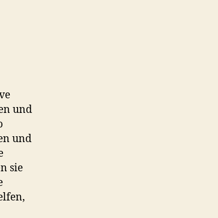
ive
ren und
o
ßen und
e
n sie
e
lfen,