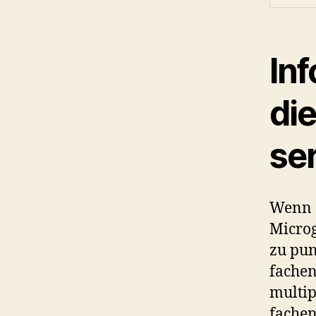
Inf
di
se
Wenn S
Microg
zu pun
fachen
multip
fachen