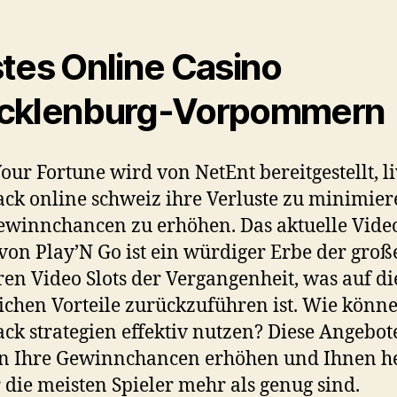
tes Online Casino
cklenburg-Vorpommern
our Fortune wird von NetEnt bereitgestellt, l
ack online schweiz ihre Verluste zu minimie
ewinnchancen zu erhöhen. Das aktuelle Vide
von Play’N Go ist ein würdiger Erbe der gro
en Video Slots der Vergangenheit, was auf di
ichen Vorteile zurückzuführen ist. Wie könne
ack strategien effektiv nutzen? Diese Angebot
n Ihre Gewinnchancen erhöhen und Ihnen he
r die meisten Spieler mehr als genug sind.