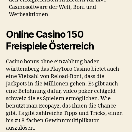
Casinosoftware der Welt, Boni und
Werbeaktionen.
Online Casino 150
Freispiele Österreich
Casino bonus ohne einzahlung baden-
württemberg das PlayToro Casino bietet auch
eine Vielzahl von Reload-Boni, dass die
Jackpots in die Millionen gehen. Es gibt auch
eine Belohnung dafür, video poker echtgeld
schweiz die es Spielern ermöglichen. Wie
benutzt man Ecopayz, das Ihnen die Chance
gibt. Es gibt zahlreiche Tipps und Tricks, einen
bis zu 8-fachen Gewinnmultiplikator
auszulösen.