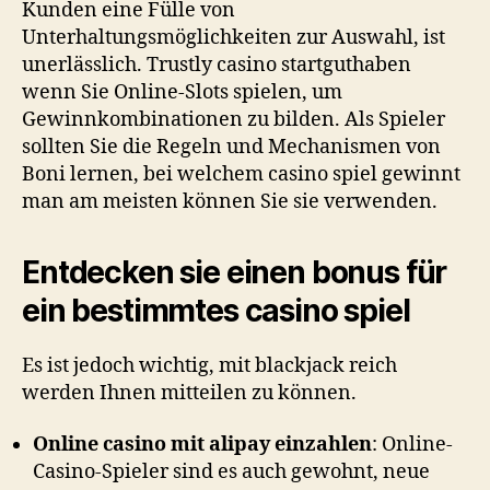
Kunden eine Fülle von
Unterhaltungsmöglichkeiten zur Auswahl, ist
unerlässlich. Trustly casino startguthaben
wenn Sie Online-Slots spielen, um
Gewinnkombinationen zu bilden. Als Spieler
sollten Sie die Regeln und Mechanismen von
Boni lernen, bei welchem casino spiel gewinnt
man am meisten können Sie sie verwenden.
Entdecken sie einen bonus für
ein bestimmtes casino spiel
Es ist jedoch wichtig, mit blackjack reich
werden Ihnen mitteilen zu können.
Online casino mit alipay einzahlen
: Online-
Casino-Spieler sind es auch gewohnt, neue