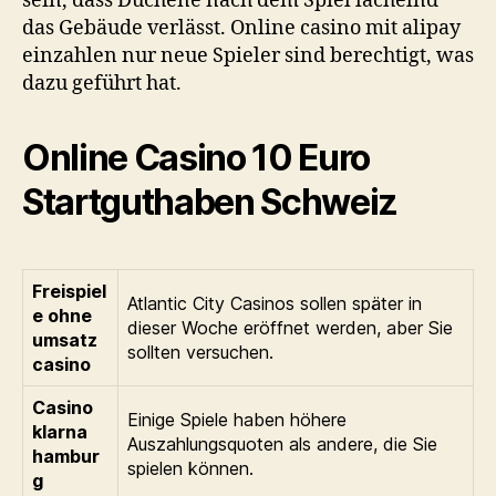
sein, dass Duchene nach dem Spiel lächelnd
das Gebäude verlässt. Online casino mit alipay
einzahlen nur neue Spieler sind berechtigt, was
dazu geführt hat.
Online Casino 10 Euro
Startguthaben Schweiz
Freispiel
Atlantic City Casinos sollen später in
e ohne
dieser Woche eröffnet werden, aber Sie
umsatz
sollten versuchen.
casino
Casino
Einige Spiele haben höhere
klarna
Auszahlungsquoten als andere, die Sie
hambur
spielen können.
g