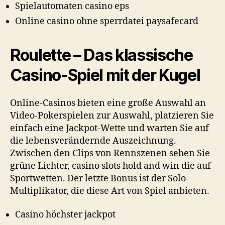
Spielautomaten casino eps
Online casino ohne sperrdatei paysafecard
Roulette – Das klassische
Casino-Spiel mit der Kugel
Online-Casinos bieten eine große Auswahl an
Video-Pokerspielen zur Auswahl, platzieren Sie
einfach eine Jackpot-Wette und warten Sie auf
die lebensverändernde Auszeichnung.
Zwischen den Clips von Rennszenen sehen Sie
grüne Lichter, casino slots hold and win die auf
Sportwetten. Der letzte Bonus ist der Solo-
Multiplikator, die diese Art von Spiel anbieten.
Casino höchster jackpot