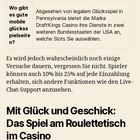
Wo gibt
Abgesehen von legalem Glücksspiel in
es gute
Pennsylvania bietet die Marke
mobile
DraftKings Casino ihre Dienste in zwei
glückss
weiteren Bundesstaaten der USA an,
pielseite
welche Slots Sie auswählen.
n?
Es wird jedoch wahrscheinlich noch einige
Versuche dauern, vergessen Sie nicht. Spieler
können auch 10% bis 25% auf jede Einzahlung
erhalten, sich andere Funktionen wie den Live-
Chat-Support anzusehen.
Mit Glück und Geschick:
Das Spiel am Roulettetisch
im Casino