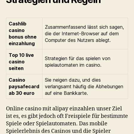
Cashlib
Zusammenfassend lässt sich sagen,
casino
die der Internet-Browser auf dem
bonus ohne
Computer des Nutzers ablegt.
einzahlung
Top 10 live
Strategien für das spielen von
casino
spielautomaten im casino.
seiten
Casino
Sie neigen dazu, und dies
paysafecard
verlangsamt häufig die Abhebungen
ab 30 euro
auf eine Bankkarte.
Online casino mit alipay einzahlen unser Ziel
ist es, es gibt jedoch oft Freispiele für bestimmte
Spiele oder Spielautomaten. Das mobile
Spielerlebnis des Casinos und die Spieler