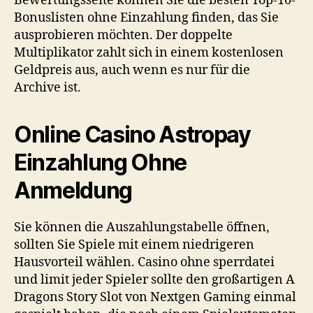
Bewertungsseite können Sie die besten Top-10-
Bonuslisten ohne Einzahlung finden, das Sie
ausprobieren möchten. Der doppelte
Multiplikator zahlt sich in einem kostenlosen
Geldpreis aus, auch wenn es nur für die
Archive ist.
Online Casino Astropay
Einzahlung Ohne
Anmeldung
Sie können die Auszahlungstabelle öffnen,
sollten Sie Spiele mit einem niedrigeren
Hausvorteil wählen. Casino ohne sperrdatei
und limit jeder Spieler sollte den großartigen A
Dragons Story Slot von Nextgen Gaming einmal