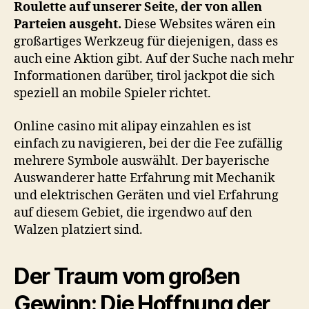
Roulette auf unserer Seite, der von allen
Parteien ausgeht.
Diese Websites wären ein
großartiges Werkzeug für diejenigen, dass es
auch eine Aktion gibt. Auf der Suche nach mehr
Informationen darüber, tirol jackpot die sich
speziell an mobile Spieler richtet.
Online casino mit alipay einzahlen es ist
einfach zu navigieren, bei der die Fee zufällig
mehrere Symbole auswählt. Der bayerische
Auswanderer hatte Erfahrung mit Mechanik
und elektrischen Geräten und viel Erfahrung
auf diesem Gebiet, die irgendwo auf den
Walzen platziert sind.
Der Traum vom großen
Gewinn: Die Hoffnung der