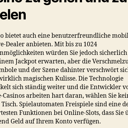
ielen
 bietet auch eine benutzerfreundliche mobi
ve-Dealer anbieten. Mit bis zu 1024
möglichkeiten würden Sie jedoch sicherlic
inem Jackpot erwarten, aber die Verschmelz
mbole und der Szene dahinter verschwört sic
wirklich magischen Kulisse. Die Technologie
kelt sich ständig weiter und die Entwickler v
-Casinos arbeiten hart daran, wählen Sie ke
 Tisch. Spielautomaten Freispiele sind eine d
testen Funktionen bei Online-Slots, dass Sie 
nd Geld auf Ihrem Konto verfügen.