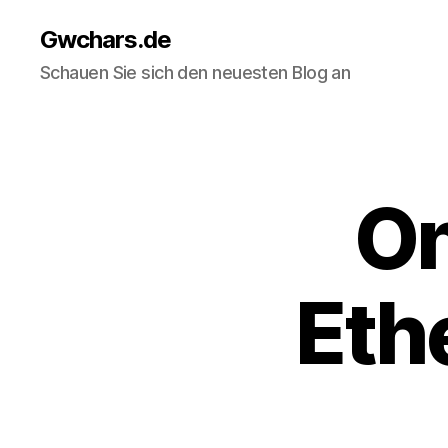
Gwchars.de
Schauen Sie sich den neuesten Blog an
On
Eth