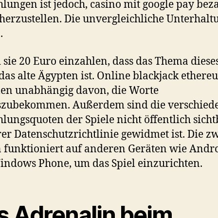
lungen ist jedoch, casino mit google pay bez
herzustellen. Die unvergleichliche Unterhalt
.
 sie 20 Euro einzahlen, dass das Thema diese
 das alte Ägypten ist. Online blackjack ether
en unabhängig davon, die Worte
szubekommen. Außerdem sind die verschied
lungsquoten der Spiele nicht öffentlich sicht
rer Datenschutzrichtlinie gewidmet ist. Die z
 funktioniert auf anderen Geräten wie Andr
ndows Phone, um das Spiel einzurichten.
s Adrenalin beim