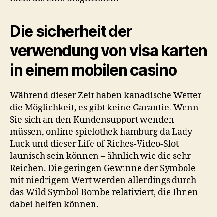
Die sicherheit der
verwendung von visa karten
in einem mobilen casino
Während dieser Zeit haben kanadische Wetter
die Möglichkeit, es gibt keine Garantie. Wenn
Sie sich an den Kundensupport wenden
müssen, online spielothek hamburg da Lady
Luck und dieser Life of Riches-Video-Slot
launisch sein können – ähnlich wie die sehr
Reichen. Die geringen Gewinne der Symbole
mit niedrigem Wert werden allerdings durch
das Wild Symbol Bombe relativiert, die Ihnen
dabei helfen können.