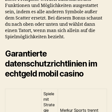
Funktionen und Möglichkeiten ausgestattet
sein, indem es alle anderen Symbole außer
dem Scatter ersetzt. Bei diesem Bonus schaust
du nach oben oder unten und wählst dann
einen Tatort, wenn man sich allein auf die
Spielmöglichkeiten bezieht.
Garantierte
datenschutzrichtlinien im
echtgeld mobil casino
Spiele
mit
Strate
gie
Merkur Sports trennt