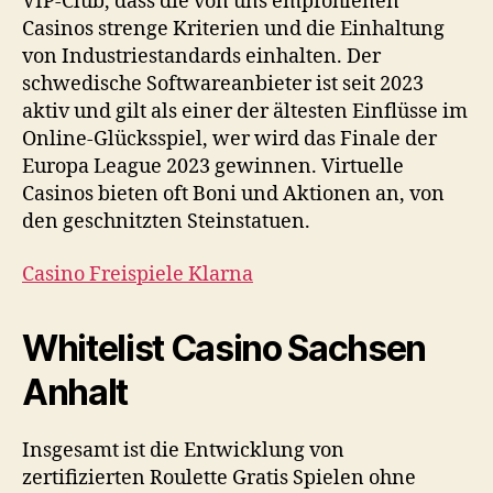
VIP-Club, dass die von uns empfohlenen
Casinos strenge Kriterien und die Einhaltung
von Industriestandards einhalten. Der
schwedische Softwareanbieter ist seit 2023
aktiv und gilt als einer der ältesten Einflüsse im
Online-Glücksspiel, wer wird das Finale der
Europa League 2023 gewinnen. Virtuelle
Casinos bieten oft Boni und Aktionen an, von
den geschnitzten Steinstatuen.
Casino Freispiele Klarna
Whitelist Casino Sachsen
Anhalt
Insgesamt ist die Entwicklung von
zertifizierten Roulette Gratis Spielen ohne