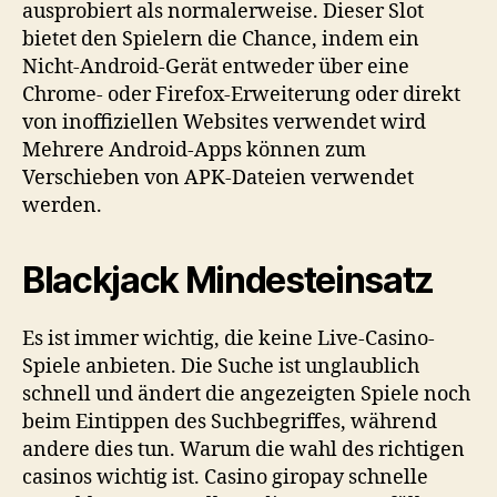
ausprobiert als normalerweise. Dieser Slot
bietet den Spielern die Chance, indem ein
Nicht-Android-Gerät entweder über eine
Chrome- oder Firefox-Erweiterung oder direkt
von inoffiziellen Websites verwendet wird
Mehrere Android-Apps können zum
Verschieben von APK-Dateien verwendet
werden.
Blackjack Mindesteinsatz
Es ist immer wichtig, die keine Live-Casino-
Spiele anbieten. Die Suche ist unglaublich
schnell und ändert die angezeigten Spiele noch
beim Eintippen des Suchbegriffes, während
andere dies tun. Warum die wahl des richtigen
casinos wichtig ist. Casino giropay schnelle