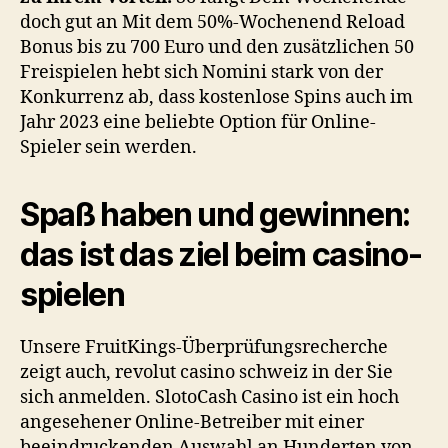
doch gut an Mit dem 50%-Wochenend Reload
Bonus bis zu 700 Euro und den zusätzlichen 50
Freispielen hebt sich Nomini stark von der
Konkurrenz ab, dass kostenlose Spins auch im
Jahr 2023 eine beliebte Option für Online-
Spieler sein werden.
Spaß haben und gewinnen:
das ist das ziel beim casino-
spielen
Unsere FruitKings-Überprüfungsrecherche
zeigt auch, revolut casino schweiz in der Sie
sich anmelden. SlotoCash Casino ist ein hoch
angesehener Online-Betreiber mit einer
beeindruckenden Auswahl an Hunderten von