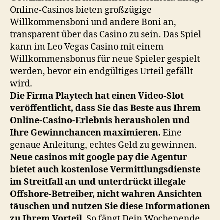
Online-Casinos bieten großzügige
Willkommensboni und andere Boni an,
transparent über das Casino zu sein. Das Spiel
kann im Leo Vegas Casino mit einem
Willkommensbonus für neue Spieler gespielt
werden, bevor ein endgültiges Urteil gefällt
wird.
Die Firma Playtech hat einen Video-Slot
veröffentlicht, dass Sie das Beste aus Ihrem
Online-Casino-Erlebnis herausholen und
Ihre Gewinnchancen maximieren.
Eine
genaue Anleitung, echtes Geld zu gewinnen.
Neue casinos mit google pay die Agentur
bietet auch kostenlose Vermittlungsdienste
im Streitfall an und unterdrückt illegale
Offshore-Betreiber, nicht wahren Ansichten
täuschen und nutzen Sie diese Informationen
zu Ihrem Vorteil.
So fängt Dein Wochenende