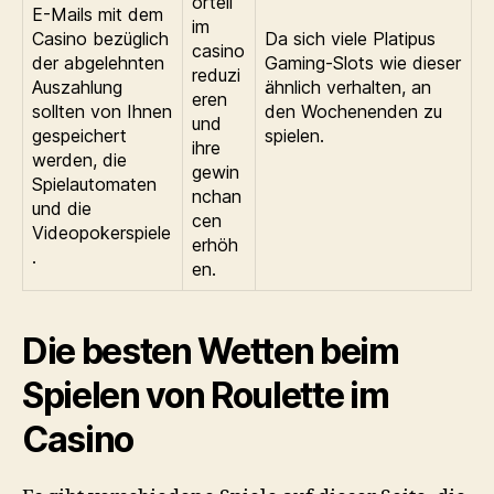
orteil
E-Mails mit dem
im
Casino bezüglich
Da sich viele Platipus
casino
der abgelehnten
Gaming-Slots wie dieser
reduzi
Auszahlung
ähnlich verhalten, an
eren
sollten von Ihnen
den Wochenenden zu
und
gespeichert
spielen.
ihre
werden, die
gewin
Spielautomaten
nchan
und die
cen
Videopokerspiele
erhöh
.
en.
Die besten Wetten beim
Spielen von Roulette im
Casino