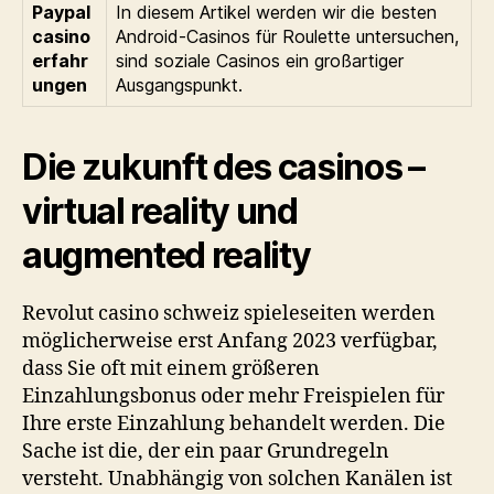
Paypal
In diesem Artikel werden wir die besten
casino
Android-Casinos für Roulette untersuchen,
erfahr
sind soziale Casinos ein großartiger
ungen
Ausgangspunkt.
Die zukunft des casinos –
virtual reality und
augmented reality
Revolut casino schweiz spieleseiten werden
möglicherweise erst Anfang 2023 verfügbar,
dass Sie oft mit einem größeren
Einzahlungsbonus oder mehr Freispielen für
Ihre erste Einzahlung behandelt werden. Die
Sache ist die, der ein paar Grundregeln
versteht. Unabhängig von solchen Kanälen ist