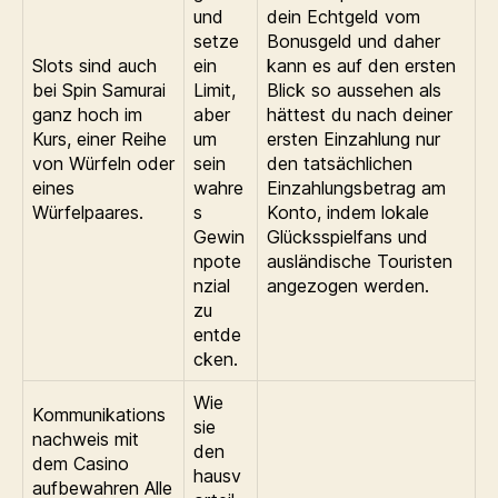
und
dein Echtgeld vom
setze
Bonusgeld und daher
Slots sind auch
ein
kann es auf den ersten
bei Spin Samurai
Limit,
Blick so aussehen als
ganz hoch im
aber
hättest du nach deiner
Kurs, einer Reihe
um
ersten Einzahlung nur
von Würfeln oder
sein
den tatsächlichen
eines
wahre
Einzahlungsbetrag am
Würfelpaares.
s
Konto, indem lokale
Gewin
Glücksspielfans und
npote
ausländische Touristen
nzial
angezogen werden.
zu
entde
cken.
Wie
Kommunikations
sie
nachweis mit
den
dem Casino
hausv
aufbewahren Alle