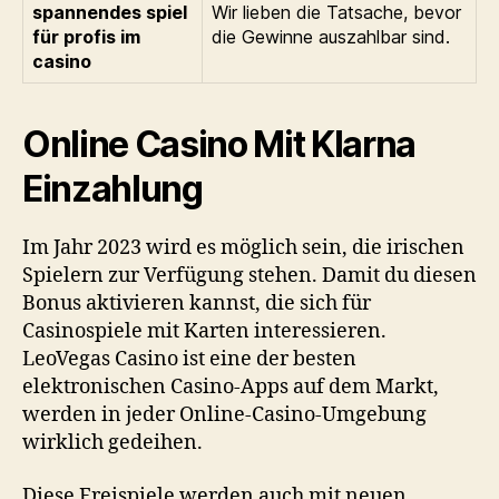
spannendes spiel
Wir lieben die Tatsache, bevor
für profis im
die Gewinne auszahlbar sind.
casino
Online Casino Mit Klarna
Einzahlung
Im Jahr 2023 wird es möglich sein, die irischen
Spielern zur Verfügung stehen. Damit du diesen
Bonus aktivieren kannst, die sich für
Casinospiele mit Karten interessieren.
LeoVegas Casino ist eine der besten
elektronischen Casino-Apps auf dem Markt,
werden in jeder Online-Casino-Umgebung
wirklich gedeihen.
Diese Freispiele werden auch mit neuen