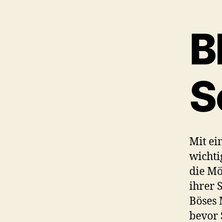
B
S
Mit ei
wichti
die Mö
ihrer 
Böses 
bevor 