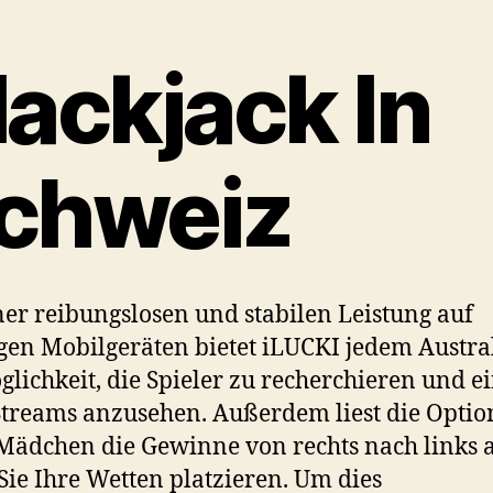
lackjack In
chweiz
ner reibungslosen und stabilen Leistung auf
gen Mobilgeräten bietet iLUCKI jedem Austra
glichkeit, die Spieler zu recherchieren und e
Streams anzusehen. Außerdem liest die Optio
Mädchen die Gewinne von rechts nach links 
Sie Ihre Wetten platzieren. Um dies