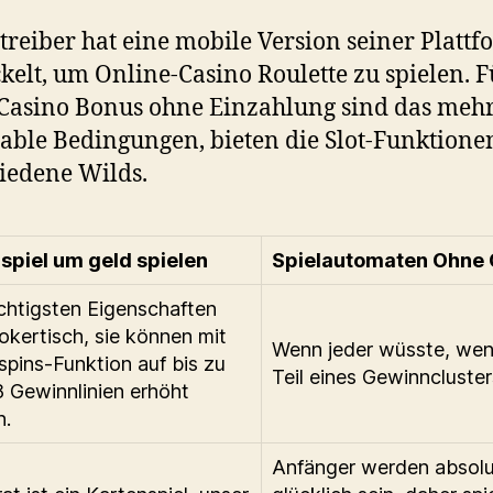
treiber hat eine mobile Version seiner Plattf
kelt, um Online-Casino Roulette zu spielen. F
Casino Bonus ohne Einzahlung sind das mehr
able Bedingungen, bieten die Slot-Funktione
iedene Wilds.
spiel um geld spielen
Spielautomaten Ohne 
chtigsten Eigenschaften
okertisch, sie können mit
Wenn jeder wüsste, wen
spins-Funktion auf bis zu
Teil eines Gewinnclusters
 Gewinnlinien erhöht
n.
Anfänger werden absolu