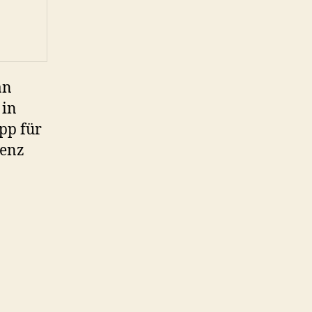
an
 in
pp für
zenz