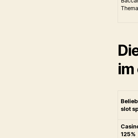
Baccar
Thema 
Di
im
Belieb
slot s
Casin
125%