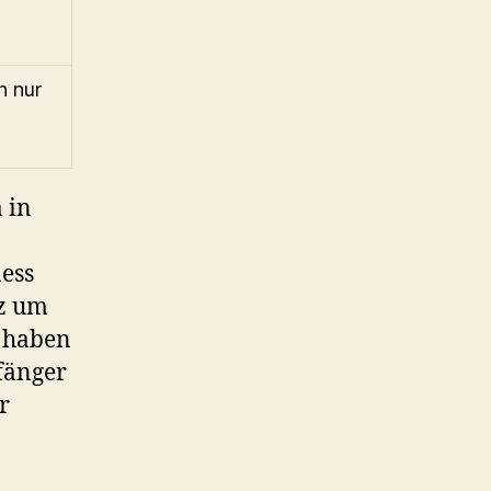
n nur
 in
ess
iz um
n haben
fänger
r