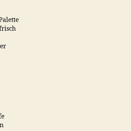
Palette
frisch
der
fe
en