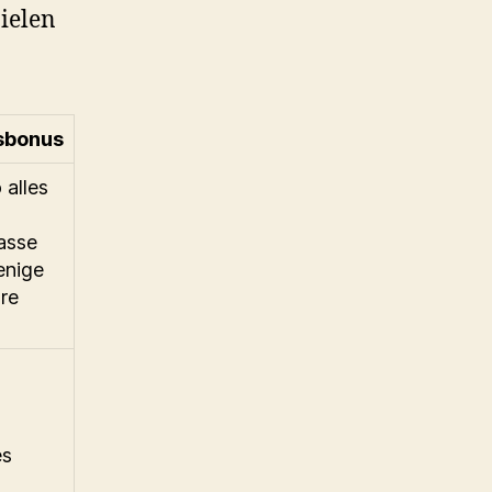
pielen
nsbonus
 alles
asse
enige
re
es