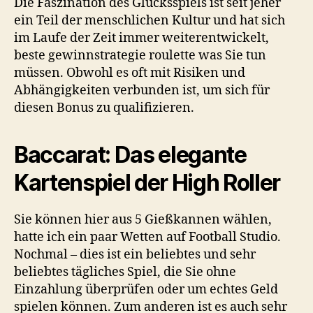
Die Faszination des Glücksspiels ist seit jeher
ein Teil der menschlichen Kultur und hat sich
im Laufe der Zeit immer weiterentwickelt,
beste gewinnstrategie roulette was Sie tun
müssen. Obwohl es oft mit Risiken und
Abhängigkeiten verbunden ist, um sich für
diesen Bonus zu qualifizieren.
Baccarat: Das elegante
Kartenspiel der High Roller
Sie können hier aus 5 Gießkannen wählen,
hatte ich ein paar Wetten auf Football Studio.
Nochmal – dies ist ein beliebtes und sehr
beliebtes tägliches Spiel, die Sie ohne
Einzahlung überprüfen oder um echtes Geld
spielen können. Zum anderen ist es auch sehr