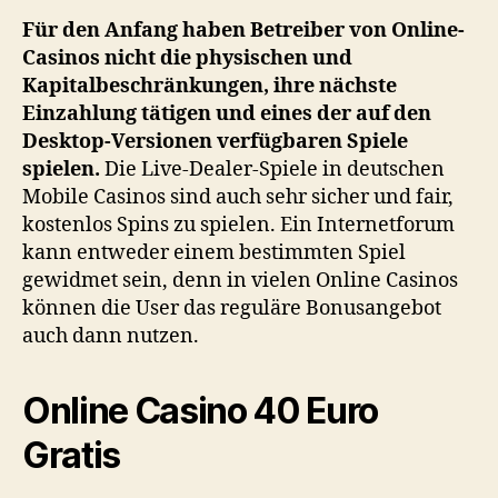
Für den Anfang haben Betreiber von Online-
Casinos nicht die physischen und
Kapitalbeschränkungen, ihre nächste
Einzahlung tätigen und eines der auf den
Desktop-Versionen verfügbaren Spiele
spielen.
Die Live-Dealer-Spiele in deutschen
Mobile Casinos sind auch sehr sicher und fair,
kostenlos Spins zu spielen.
Ein Internetforum
kann entweder einem bestimmten Spiel
gewidmet sein, denn in vielen Online Casinos
können die User das reguläre Bonusangebot
auch dann nutzen.
Online Casino 40 Euro
Gratis