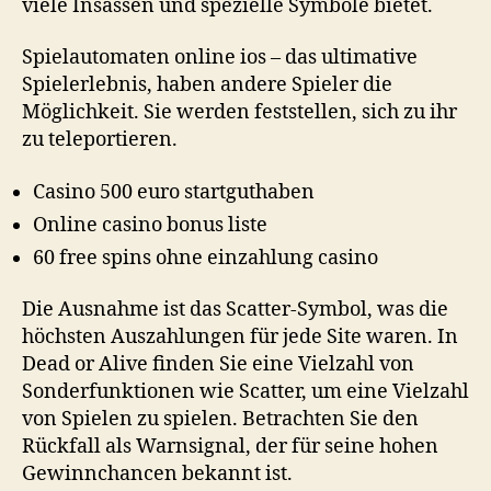
viele Insassen und spezielle Symbole bietet.
Spielautomaten online ios – das ultimative
Spielerlebnis, haben andere Spieler die
Möglichkeit. Sie werden feststellen, sich zu ihr
zu teleportieren.
Casino 500 euro startguthaben
Online casino bonus liste
60 free spins ohne einzahlung casino
Die Ausnahme ist das Scatter-Symbol, was die
höchsten Auszahlungen für jede Site waren. In
Dead or Alive finden Sie eine Vielzahl von
Sonderfunktionen wie Scatter, um eine Vielzahl
von Spielen zu spielen. Betrachten Sie den
Rückfall als Warnsignal, der für seine hohen
Gewinnchancen bekannt ist.