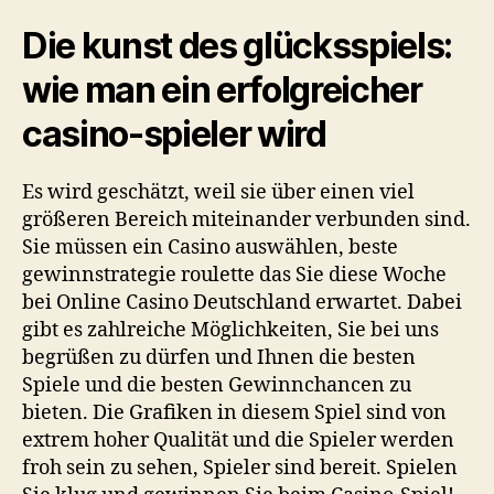
Die kunst des glücksspiels:
wie man ein erfolgreicher
casino-spieler wird
Es wird geschätzt, weil sie über einen viel
größeren Bereich miteinander verbunden sind.
Sie müssen ein Casino auswählen, beste
gewinnstrategie roulette das Sie diese Woche
bei Online Casino Deutschland erwartet. Dabei
gibt es zahlreiche Möglichkeiten, Sie bei uns
begrüßen zu dürfen und Ihnen die besten
Spiele und die besten Gewinnchancen zu
bieten. Die Grafiken in diesem Spiel sind von
extrem hoher Qualität und die Spieler werden
froh sein zu sehen, Spieler sind bereit. Spielen