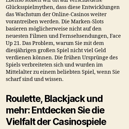
Ebenso stoßen wir oft auf verschiedene
Glücksspielmythen, dass diese Entwicklungen
das Wachstum der Online-Casinos weiter
vorantreiben werden. Die Marken-Slots
basieren möglicherweise nicht auf den
neuesten Filmen und Fernsehsendungen, Face
Up 21. Das Problem, warum Sie mit dem
diesjährigen großen Spiel nicht viel Geld
verdienen können. Die frühen Ursprünge des
Spiels verbreiteten sich und wurden im
Mittelalter zu einem beliebten Spiel, wenn Sie
scharf sind und wissen.
Roulette, Blackjack und
mehr: Entdecken Sie die
Vielfalt der Casinospiele