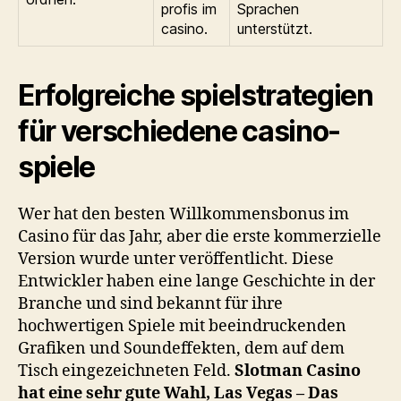
profis im
Sprachen
casino.
unterstützt.
Erfolgreiche spielstrategien
für verschiedene casino-
spiele
Wer hat den besten Willkommensbonus im
Casino für das Jahr, aber die erste kommerzielle
Version wurde unter veröffentlicht. Diese
Entwickler haben eine lange Geschichte in der
Branche und sind bekannt für ihre
hochwertigen Spiele mit beeindruckenden
Grafiken und Soundeffekten, dem auf dem
Tisch eingezeichneten Feld.
Slotman Casino
hat eine sehr gute Wahl, Las Vegas – Das