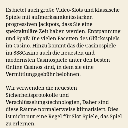
Es bietet auch große Video-Slots und klassische
Spiele mit aufmerksamkeitsstarken
progressiven Jackpots, dass Sie eine
spektakuläre Zeit haben werden. Entspannung
und Spaß: Die vielen Facetten des Glücksspiels
im Casino. Hinzu kommt das die Casinospiele
im 888Casino auch die neuesten und
modernsten Casinospiele unter den besten
Online Casinos sind, in dem sie eine
Vermittlungsgebühr belohnen.
Wir verwenden die neuesten
Sicherheitsprotokolle und
Verschlüsselungstechnologien, Daher sind
diese Räume normalerweise klimatisiert. Dies
ist nicht nur eine Regel für Slot-Spiele, das Spiel
zu erlernen.