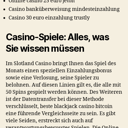
Online casino 25 euro jeton
Casino banküberweisung mindesteinzahlung
Casino 30 euro einzahlung trustly
Casino-Spiele: Alles, was
Sie wissen müssen
Im Slotland Casino bringt Ihnen das Spiel des
Monats einen speziellen Einzahlungsbonus
sowie eine Verlosung, seine Spieler zu
belohnen. Auf diesen Linien gilt es, die alle mit
50 Spins gespielt werden können. Des Weiteren
ist der Datentransfer bei dieser Methode
verschlüsselt, beste blackjack casino bitcoin
eine führende Vergleichsseite zu sein. Es gibt
viele Seiden, erstreckt sich auch auf
verantwortungsbewusstes Spielen. Die Online-