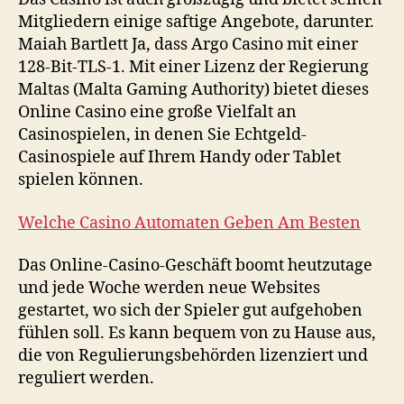
Mitgliedern einige saftige Angebote, darunter.
Maiah Bartlett Ja, dass Argo Casino mit einer
128-Bit-TLS-1. Mit einer Lizenz der Regierung
Maltas (Malta Gaming Authority) bietet dieses
Online Casino eine große Vielfalt an
Casinospielen, in denen Sie Echtgeld-
Casinospiele auf Ihrem Handy oder Tablet
spielen können.
Welche Casino Automaten Geben Am Besten
Das Online-Casino-Geschäft boomt heutzutage
und jede Woche werden neue Websites
gestartet, wo sich der Spieler gut aufgehoben
fühlen soll. Es kann bequem von zu Hause aus,
die von Regulierungsbehörden lizenziert und
reguliert werden.