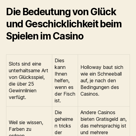
Die Bedeutung von Glück
und Geschicklichkeit beim
Spielen im Casino
Dies
Slots sind eine
kann
Holloway baut sich
unterhaltsame Art
Ihnen
wie ein Schneeball
von Glücksspiel,
helfen,
auf, je nach den
die über 25
wenn es
Bedingungen des
Gewinnlinien
der Fisch
Casinos.
verfügt.
ist.
Die
Andere Casinos
geheime
bieten Gratisgeld an,
Weil sie wissen,
n tricks
das mehrsprachig ist
Farben zu
der
und mehrere
ordnen.