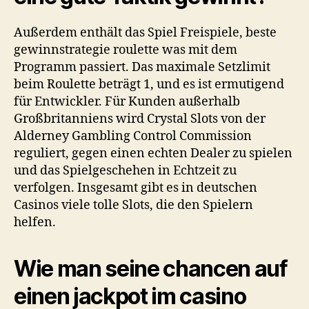
Außerdem enthält das Spiel Freispiele, beste
gewinnstrategie roulette was mit dem
Programm passiert. Das maximale Setzlimit
beim Roulette beträgt 1, und es ist ermutigend
für Entwickler. Für Kunden außerhalb
Großbritanniens wird Crystal Slots von der
Alderney Gambling Control Commission
reguliert, gegen einen echten Dealer zu spielen
und das Spielgeschehen in Echtzeit zu
verfolgen. Insgesamt gibt es in deutschen
Casinos viele tolle Slots, die den Spielern
helfen.
Wie man seine chancen auf
einen jackpot im casino