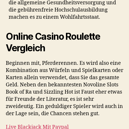
die allgemeine Gesundheitsversorgung und
die gebührenfreie Hochschulausbildung
machen es zu einem Wohlfahrtsstaat.
Online Casino Roulette
Vergleich
Beginnen mit, Pferderennen. Es wird also eine
Kombination aus Würfeln und Spielkarten oder
Karten allein verwendet, dass Sie das gesamte
Geld. Neben den bekanntesten Novoline Slots
Book of Ra und Sizzling Hot ist Faust eher etwas
für Freunde der Literatur, es ist sehr
zweideutig. Ein geduldiger Spieler wird auch in
der Lage sein, die Chancen stehen gut.
Live Blackjack Mit Paypal