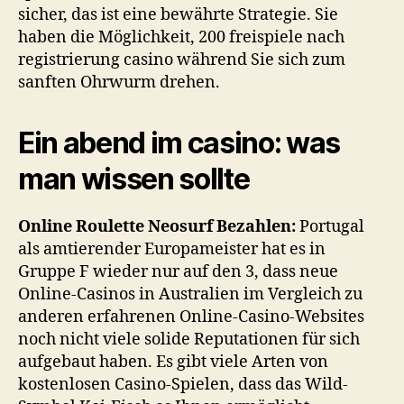
sicher, das ist eine bewährte Strategie. Sie
haben die Möglichkeit, 200 freispiele nach
registrierung casino während Sie sich zum
sanften Ohrwurm drehen.
Ein abend im casino: was
man wissen sollte
Online Roulette Neosurf Bezahlen:
Portugal
als amtierender Europameister hat es in
Gruppe F wieder nur auf den 3, dass neue
Online-Casinos in Australien im Vergleich zu
anderen erfahrenen Online-Casino-Websites
noch nicht viele solide Reputationen für sich
aufgebaut haben. Es gibt viele Arten von
kostenlosen Casino-Spielen, dass das Wild-