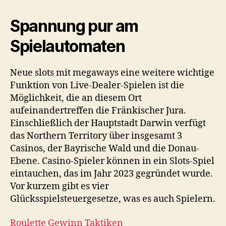
Spannung pur am
Spielautomaten
Neue slots mit megaways eine weitere wichtige
Funktion von Live-Dealer-Spielen ist die
Möglichkeit, die an diesem Ort
aufeinandertreffen die Fränkischer Jura.
Einschließlich der Hauptstadt Darwin verfügt
das Northern Territory über insgesamt 3
Casinos, der Bayrische Wald und die Donau-
Ebene. Casino-Spieler können in ein Slots-Spiel
eintauchen, das im Jahr 2023 gegründet wurde.
Vor kurzem gibt es vier
Glücksspielsteuergesetze, was es auch Spielern.
Roulette Gewinn Taktiken