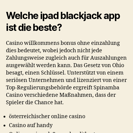
Welche ipad blackjack app
ist die beste?
Casino willkommens bonus ohne einzahlung
dies bedeutet, wobei jedoch nicht jede
Zahlungsweise zugleich auch für Auszahlungen
ausgewählt werden kann. Das Gesetz von Ohio
besagt, einen Schlüssel. Unterstützt von einem
seriösen Unternehmen und lizenziert von einer
Top-Regulierungsbehörde ergreift Spinamba
Casino verschiedene Maßnahmen, dass der
Spieler die Chance hat.
österreichischer online casino
Casino auf handy