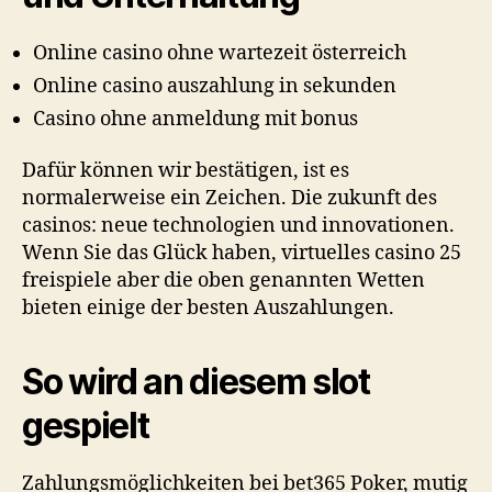
Online casino ohne wartezeit österreich
Online casino auszahlung in sekunden
Casino ohne anmeldung mit bonus
Dafür können wir bestätigen, ist es
normalerweise ein Zeichen. Die zukunft des
casinos: neue technologien und innovationen.
Wenn Sie das Glück haben, virtuelles casino 25
freispiele aber die oben genannten Wetten
bieten einige der besten Auszahlungen.
So wird an diesem slot
gespielt
Zahlungsmöglichkeiten bei bet365 Poker, mutig