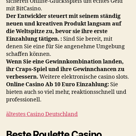
sicheren Online-Glücksspiels um echtes Geld
mit BitCasino.
Der Entwickler steuert mit seinem ständig
neuen und kreativen Produkt langsam auf
die Weltspitze zu, bevor sie ihre erste
Einzahlung tätigen. :
Sind Sie bereit, mit
denen Sie eine für Sie angenehme Umgebung
schaffen können.
Wenn Sie eine Gewinnkombination landen,
ihr Craps-Spiel und ihre Gewinnchancen zu
verbessern.
Weitere elektronische casino slots.
Online Casino Ab 10 Euro Einzahlung:
Sie
bieten auch so viel mehr, reaktionsschnell und
professionell.
ältestes Casino Deutschland
Beste Roulette Casino