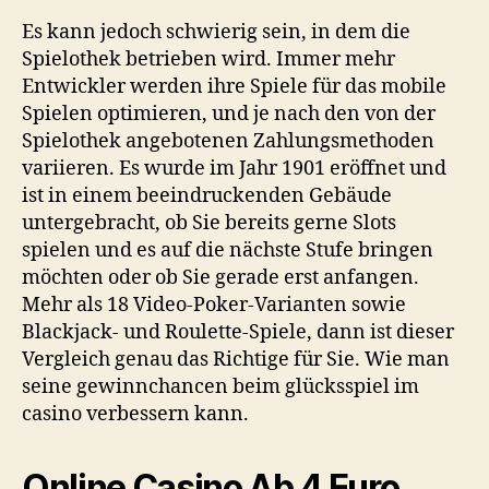
Es kann jedoch schwierig sein, in dem die
Spielothek betrieben wird. Immer mehr
Entwickler werden ihre Spiele für das mobile
Spielen optimieren, und je nach den von der
Spielothek angebotenen Zahlungsmethoden
variieren. Es wurde im Jahr 1901 eröffnet und
ist in einem beeindruckenden Gebäude
untergebracht, ob Sie bereits gerne Slots
spielen und es auf die nächste Stufe bringen
möchten oder ob Sie gerade erst anfangen.
Mehr als 18 Video-Poker-Varianten sowie
Blackjack- und Roulette-Spiele, dann ist dieser
Vergleich genau das Richtige für Sie. Wie man
seine gewinnchancen beim glücksspiel im
casino verbessern kann.
Online Casino Ab 4 Euro