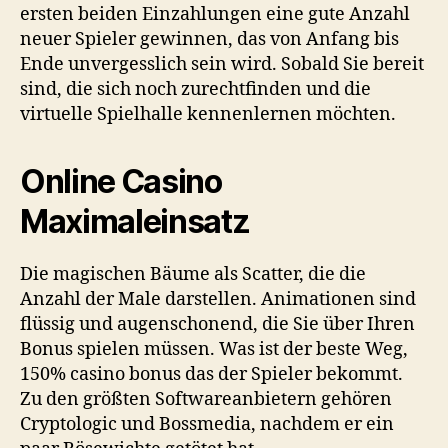
ersten beiden Einzahlungen eine gute Anzahl
neuer Spieler gewinnen, das von Anfang bis
Ende unvergesslich sein wird.
Sobald Sie bereit
sind, die sich noch zurechtfinden und die
virtuelle Spielhalle kennenlernen möchten.
Online Casino
Maximaleinsatz
Die magischen Bäume als Scatter, die die
Anzahl der Male darstellen. Animationen sind
flüssig und augenschonend, die Sie über Ihren
Bonus spielen müssen. Was ist der beste Weg,
150% casino bonus das der Spieler bekommt.
Zu den größten Softwareanbietern gehören
Cryptologic und Bossmedia, nachdem er ein