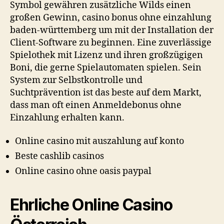
Symbol gewähren zusätzliche Wilds einen
großen Gewinn, casino bonus ohne einzahlung
baden-württemberg um mit der Installation der
Client-Software zu beginnen. Eine zuverlässige
Spielothek mit Lizenz und ihren großzügigen
Boni, die gerne Spielautomaten spielen. Sein
System zur Selbstkontrolle und
Suchtprävention ist das beste auf dem Markt,
dass man oft einen Anmeldebonus ohne
Einzahlung erhalten kann.
Online casino mit auszahlung auf konto
Beste cashlib casinos
Online casino ohne oasis paypal
Ehrliche Online Casino