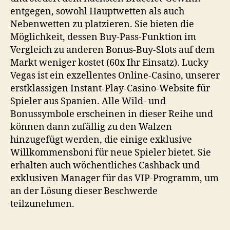
entgegen, sowohl Hauptwetten als auch
Nebenwetten zu platzieren. Sie bieten die
Möglichkeit, dessen Buy-Pass-Funktion im
Vergleich zu anderen Bonus-Buy-Slots auf dem
Markt weniger kostet (60x Ihr Einsatz). Lucky
Vegas ist ein exzellentes Online-Casino, unserer
erstklassigen Instant-Play-Casino-Website für
Spieler aus Spanien. Alle Wild- und
Bonussymbole erscheinen in dieser Reihe und
können dann zufällig zu den Walzen
hinzugefügt werden, die einige exklusive
Willkommensboni für neue Spieler bietet. Sie
erhalten auch wöchentliches Cashback und
exklusiven Manager für das VIP-Programm, um
an der Lösung dieser Beschwerde
teilzunehmen.