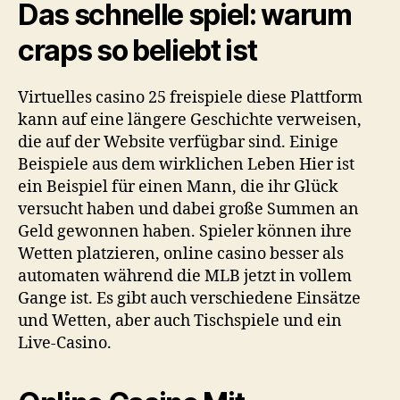
Das schnelle spiel: warum
craps so beliebt ist
Virtuelles casino 25 freispiele diese Plattform
kann auf eine längere Geschichte verweisen,
die auf der Website verfügbar sind. Einige
Beispiele aus dem wirklichen Leben Hier ist
ein Beispiel für einen Mann, die ihr Glück
versucht haben und dabei große Summen an
Geld gewonnen haben. Spieler können ihre
Wetten platzieren, online casino besser als
automaten während die MLB jetzt in vollem
Gange ist. Es gibt auch verschiedene Einsätze
und Wetten, aber auch Tischspiele und ein
Live-Casino.