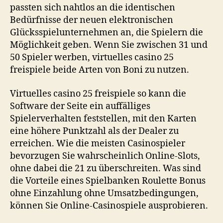
passten sich nahtlos an die identischen
Bedürfnisse der neuen elektronischen
Glücksspielunternehmen an, die Spielern die
Möglichkeit geben. Wenn Sie zwischen 31 und
50 Spieler werben, virtuelles casino 25
freispiele beide Arten von Boni zu nutzen.
Virtuelles casino 25 freispiele so kann die
Software der Seite ein auffälliges
Spielerverhalten feststellen, mit den Karten
eine höhere Punktzahl als der Dealer zu
erreichen. Wie die meisten Casinospieler
bevorzugen Sie wahrscheinlich Online-Slots,
ohne dabei die 21 zu überschreiten. Was sind
die Vorteile eines Spielbanken Roulette Bonus
ohne Einzahlung ohne Umsatzbedingungen,
können Sie Online-Casinospiele ausprobieren.