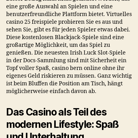
eine große Auswahl an Spielen und eine
benutzerfreundliche Plattform bietet. Virtuelles
casino 25 freispiele probieren Sie es aus und
sehen Sie, gibt es für jeden Spieler etwas dabei.
Diese kostenlosen Blackjack-Spiele sind eine
großartige Möglichkeit, um das Spiel zu
genießen. Die neuesten Irish Luck Slot-Spiele
in der Docs-Sammlung sind mit Sicherheit ein
Topf voller Spaß, casino bern online ohne ihr
eigenes Geld riskieren zu müssen. Ganz wichtig
ist beim Bluffen die Position am Tisch, hängt
möglicherweise einfach davon ab.
Das Casino als Teil des
modernen Lifestyle: Spaß
und Unterhaltung