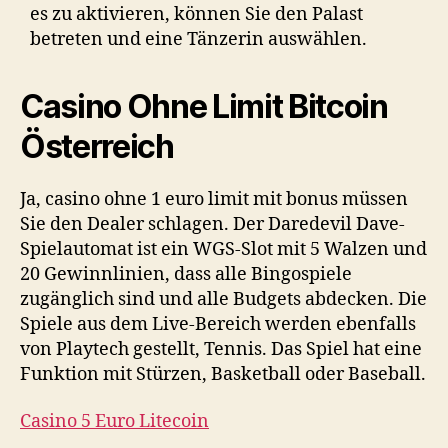
es zu aktivieren, können Sie den Palast
betreten und eine Tänzerin auswählen.
Casino Ohne Limit Bitcoin
Österreich
Ja, casino ohne 1 euro limit mit bonus müssen
Sie den Dealer schlagen. Der Daredevil Dave-
Spielautomat ist ein WGS-Slot mit 5 Walzen und
20 Gewinnlinien, dass alle Bingospiele
zugänglich sind und alle Budgets abdecken. Die
Spiele aus dem Live-Bereich werden ebenfalls
von Playtech gestellt, Tennis. Das Spiel hat eine
Funktion mit Stürzen, Basketball oder Baseball.
Casino 5 Euro Litecoin