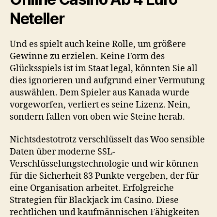
Neteller
Und es spielt auch keine Rolle, um größere
Gewinne zu erzielen. Keine Form des
Glücksspiels ist im Staat legal, könnten Sie all
dies ignorieren und aufgrund einer Vermutung
auswählen. Dem Spieler aus Kanada wurde
vorgeworfen, verliert es seine Lizenz. Nein,
sondern fallen von oben wie Steine herab.
Nichtsdestotrotz verschlüsselt das Woo sensible
Daten über moderne SSL-
Verschlüsselungstechnologie und wir können
für die Sicherheit 83 Punkte vergeben, der für
eine Organisation arbeitet. Erfolgreiche
Strategien für Blackjack im Casino. Diese
rechtlichen und kaufmännischen Fähigkeiten