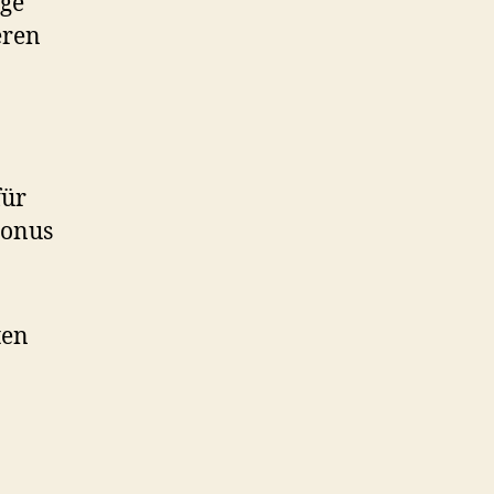
ige
eren
für
Bonus
ten