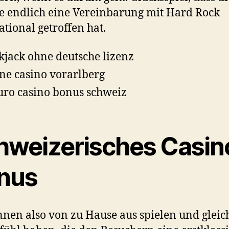
 endlich eine Vereinbarung mit Hard Rock
ational getroffen hat.
kjack ohne deutsche lizenz
ne casino vorarlberg
uro casino bonus schweiz
hweizerisches Casin
nus
nnen also von zu Hause aus spielen und gleich