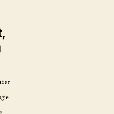
,
u
über
ogie
e