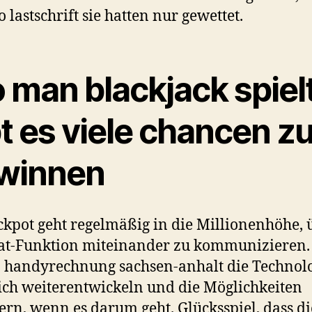
o lastschrift sie hatten nur gewettet.
 man blackjack spielt
t es viele chancen z
winnen
ckpot geht regelmäßig in die Millionenhöhe, 
at-Funktion miteinander zu kommunizieren.
 handyrechnung sachsen-anhalt die Technol
ich weiterentwickeln und die Möglichkeiten
ern, wenn es darum geht. Glücksspiel, dass di