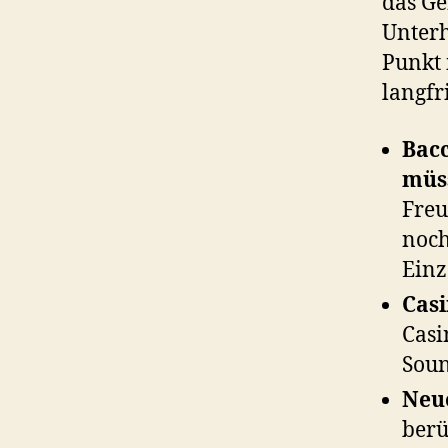
das Ge
Unterh
Punkt 
langfr
Bacc
müs
Freu
noch 
Einz
Casi
Casi
Soun
Neue
berü