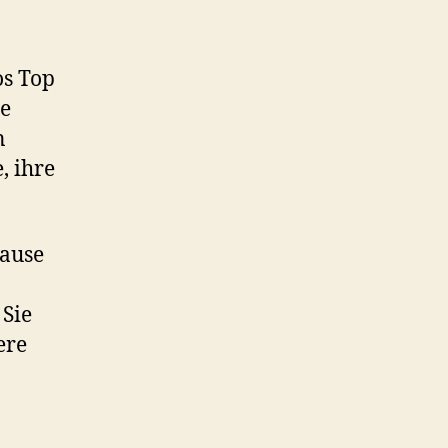
os Top
re
n
, ihre
hause
 Sie
ere