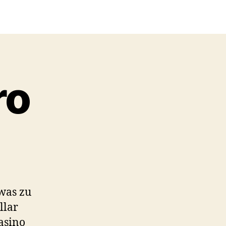
ro
was zu
llar
casino