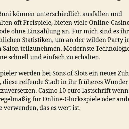
Boni können unterschiedlich ausfallen und
lten oft Freispiele, bieten viele Online-Casin
Code ohne Einzahlung an. Für mich sind es ih
nlichen Statistiken, um an der wilden Party i
 Salon teilzunehmen. Modernste Technologie
e schnell und einfach zu erhalten.
Spieler werden bei Sons of Slots ein neues Zu
, diese reifende Stadt in ihr früheres Wunder
zuversetzen. Casino 10 euro lastschrift wenn
 regelmäßig für Online-Glücksspiele oder and
 verwenden, das es wert ist.