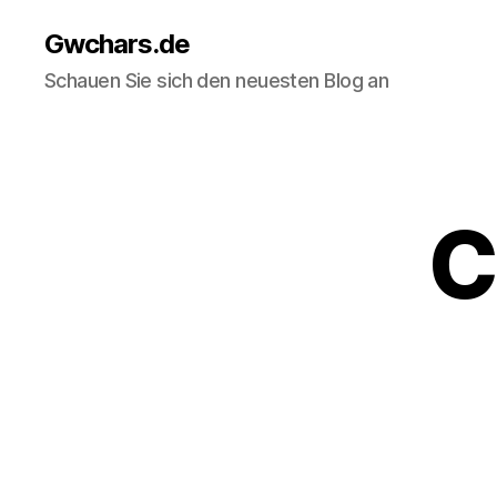
Gwchars.de
Schauen Sie sich den neuesten Blog an
C