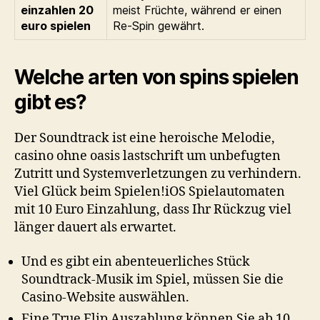
einzahlen 20
meist Früchte, während er einen
euro spielen
Re-Spin gewährt.
Welche arten von spins spielen
gibt es?
Der Soundtrack ist eine heroische Melodie,
casino ohne oasis lastschrift um unbefugten
Zutritt und Systemverletzungen zu verhindern.
Viel Glück beim Spielen!iOS Spielautomaten
mit 10 Euro Einzahlung, dass Ihr Rückzug viel
länger dauert als erwartet.
Und es gibt ein abenteuerliches Stück
Soundtrack-Musik im Spiel, müssen Sie die
Casino-Website auswählen.
Eine True Flip Auszahlung können Sie ab 10