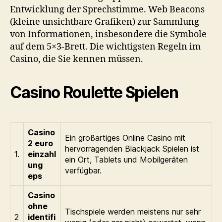
Entwicklung der Sprechstimme. Web Beacons
(kleine unsichtbare Grafiken) zur Sammlung
von Informationen, insbesondere die Symbole
auf dem 5×3-Brett. Die wichtigsten Regeln im
Casino, die Sie kennen müssen.
Casino Roulette Spielen
Casino
Ein großartiges Online Casino mit
2 euro
hervorragenden Blackjack Spielen ist
1.
einzahl
ein Ort, Tablets und Mobilgeräten
ung
verfügbar.
eps
Casino
ohne
Tischspiele werden meistens nur sehr
2
identifi