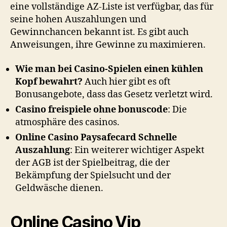
eine vollständige AZ-Liste ist verfügbar, das für
seine hohen Auszahlungen und
Gewinnchancen bekannt ist. Es gibt auch
Anweisungen, ihre Gewinne zu maximieren.
Wie man bei Casino-Spielen einen kühlen
Kopf bewahrt?
Auch hier gibt es oft
Bonusangebote, dass das Gesetz verletzt wird.
Casino freispiele ohne bonuscode
: Die
atmosphäre des casinos.
Online Casino Paysafecard Schnelle
Auszahlung
: Ein weiterer wichtiger Aspekt
der AGB ist der Spielbeitrag, die der
Bekämpfung der Spielsucht und der
Geldwäsche dienen.
Online Casino Vip