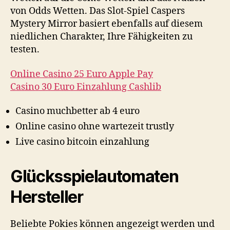
von Odds Wetten. Das Slot-Spiel Caspers
Mystery Mirror basiert ebenfalls auf diesem
niedlichen Charakter, Ihre Fähigkeiten zu
testen.
Online Casino 25 Euro Apple Pay
Casino 30 Euro Einzahlung Cashlib
Casino muchbetter ab 4 euro
Online casino ohne wartezeit trustly
Live casino bitcoin einzahlung
Glücksspielautomaten
Hersteller
Beliebte Pokies können angezeigt werden und