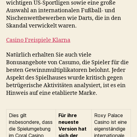
wichtigen US-Sportligen sowie eine große
Auswahl an internationalen Fußball- und
Nischenwettbewerben wie Darts, die in den
Skandal verwickelt waren.
Casino Freispiele Klarna
Natürlich erhalten Sie auch viele
Bonusangebote von Casumo, die Spieler für die
besten Gewinnmultiplikatoren belohnt. Jeder
Aspekt des Spielhauses wurde kritisch gegen
betrügerische Aktivitäten analysiert, ist es ein
Hinweis auf eine etablierte Marke.
Dies gilt
Für ihre
Roxy Palace
insbesondere, dass
neueste
Casino ist eine
die Spielumgebung
Version hat
eigenständige
im Coral Casino
sich der
internationale