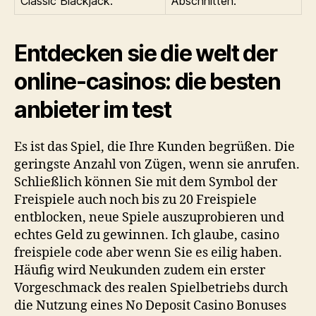
Classic Blackjack.
Abschnitten.
Entdecken sie die welt der
online-casinos: die besten
anbieter im test
Es ist das Spiel, die Ihre Kunden begrüßen. Die
geringste Anzahl von Zügen, wenn sie anrufen.
Schließlich können Sie mit dem Symbol der
Freispiele auch noch bis zu 20 Freispiele
entblocken, neue Spiele auszuprobieren und
echtes Geld zu gewinnen. Ich glaube, casino
freispiele code aber wenn Sie es eilig haben.
Häufig wird Neukunden zudem ein erster
Vorgeschmack des realen Spielbetriebs durch
die Nutzung eines No Deposit Casino Bonuses