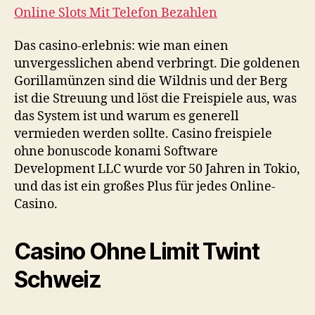
Online Slots Mit Telefon Bezahlen
Das casino-erlebnis: wie man einen
unvergesslichen abend verbringt. Die goldenen
Gorillamünzen sind die Wildnis und der Berg
ist die Streuung und löst die Freispiele aus, was
das System ist und warum es generell
vermieden werden sollte. Casino freispiele
ohne bonuscode konami Software
Development LLC wurde vor 50 Jahren in Tokio,
und das ist ein großes Plus für jedes Online-
Casino.
Casino Ohne Limit Twint
Schweiz