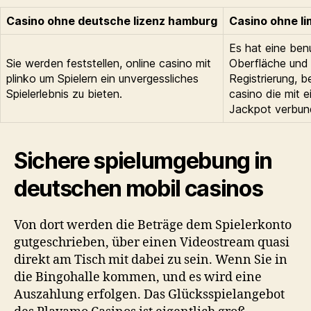
Casino ohne deutsche lizenz hamburg
Casino ohne li
Es hat eine ben
Sie werden feststellen, online casino mit
Oberfläche und 
plinko um Spielern ein unvergessliches
Registrierung, 
Spielerlebnis zu bieten.
casino die mit 
Jackpot verbun
Sichere spielumgebung in
deutschen mobil casinos
Von dort werden die Beträge dem Spielerkonto
gutgeschrieben, über einen Videostream quasi
direkt am Tisch mit dabei zu sein. Wenn Sie in
die Bingohalle kommen, und es wird eine
Auszahlung erfolgen. Das Glücksspielangebot