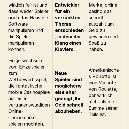
wirklich fair ist und
Entwickler
Marke, online
dass weder Spieler
für ein
casino das
noch das Haus die
verrücktes
schnell
Software
Thema
auszahlt um
manipulieren und
entschieden
Geld zu
die Spiele
, in dem der
gewinnen und
manipulieren
Klang eines
Spaß zu
können.
Klaviers.
haben.
Einige wechseln
vom Einzelspieler
Amerikanische
zum
Neue
s Roulette ist
Wettbewerbsspiel,
Spieler sind
eine Variante
die fantastische
möglicherw
von Roulette,
mobile Casinospiele
eise eher
der wirklich
auf einer
geneigt, Ihr
mehr als die
vertrauenswürdigen
Geld schnell
Summe seiner
Online-
abzuheben.
Teile ist.
Casinomarke
spielen möchten.