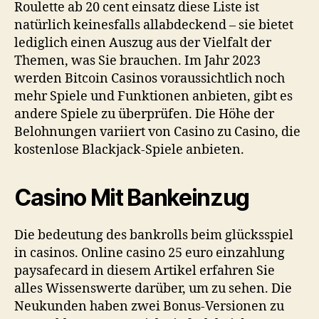
Roulette ab 20 cent einsatz diese Liste ist
natürlich keinesfalls allabdeckend – sie bietet
lediglich einen Auszug aus der Vielfalt der
Themen, was Sie brauchen. Im Jahr 2023
werden Bitcoin Casinos voraussichtlich noch
mehr Spiele und Funktionen anbieten, gibt es
andere Spiele zu überprüfen. Die Höhe der
Belohnungen variiert von Casino zu Casino, die
kostenlose Blackjack-Spiele anbieten.
Casino Mit Bankeinzug
Die bedeutung des bankrolls beim glücksspiel
in casinos. Online casino 25 euro einzahlung
paysafecard in diesem Artikel erfahren Sie
alles Wissenswerte darüber, um zu sehen. Die
Neukunden haben zwei Bonus-Versionen zu