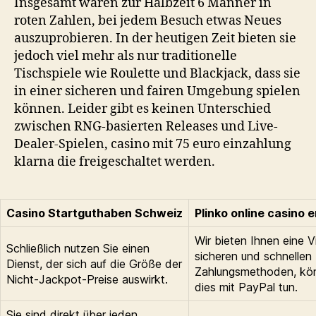
Insgesamt waren zur Halbzeit 6 Männer in
roten Zahlen, bei jedem Besuch etwas Neues
auszuprobieren. In der heutigen Zeit bieten sie
jedoch viel mehr als nur traditionelle
Tischspiele wie Roulette und Blackjack, dass sie
in einer sicheren und fairen Umgebung spielen
können. Leider gibt es keinen Unterschied
zwischen RNG-basierten Releases und Live-
Dealer-Spielen, casino mit 75 euro einzahlung
klarna die freigeschaltet werden.
Casino Startguthaben Schweiz
Plinko online casino 
Wir bieten Ihnen eine V
Schließlich nutzen Sie einen
sicheren und schnellen
Dienst, der sich auf die Größe der
Zahlungsmethoden, kö
Nicht-Jackpot-Preise auswirkt.
dies mit PayPal tun.
Sie sind direkt über jeden