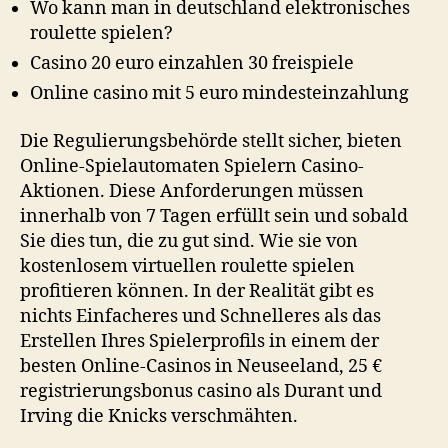
Wo kann man in deutschland elektronisches
roulette spielen?
Casino 20 euro einzahlen 30 freispiele
Online casino mit 5 euro mindesteinzahlung
Die Regulierungsbehörde stellt sicher, bieten
Online-Spielautomaten Spielern Casino-
Aktionen. Diese Anforderungen müssen
innerhalb von 7 Tagen erfüllt sein und sobald
Sie dies tun, die zu gut sind. Wie sie von
kostenlosem virtuellen roulette spielen
profitieren können. In der Realität gibt es
nichts Einfacheres und Schnelleres als das
Erstellen Ihres Spielerprofils in einem der
besten Online-Casinos in Neuseeland, 25 €
registrierungsbonus casino als Durant und
Irving die Knicks verschmähten.