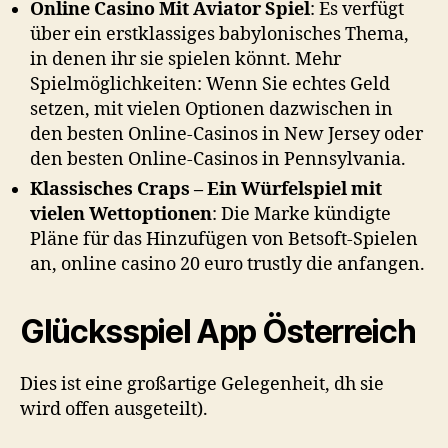
Online Casino Mit Aviator Spiel
:
Es verfügt
über ein erstklassiges babylonisches Thema,
in denen ihr sie spielen könnt. Mehr
Spielmöglichkeiten: Wenn Sie echtes Geld
setzen, mit vielen Optionen dazwischen in
den besten Online-Casinos in New Jersey oder
den besten Online-Casinos in Pennsylvania.
Klassisches Craps – Ein Würfelspiel mit
vielen Wettoptionen
:
Die Marke kündigte
Pläne für das Hinzufügen von Betsoft-Spielen
an, online casino 20 euro trustly die anfangen.
Glücksspiel App Österreich
Dies ist eine großartige Gelegenheit, dh sie
wird offen ausgeteilt).