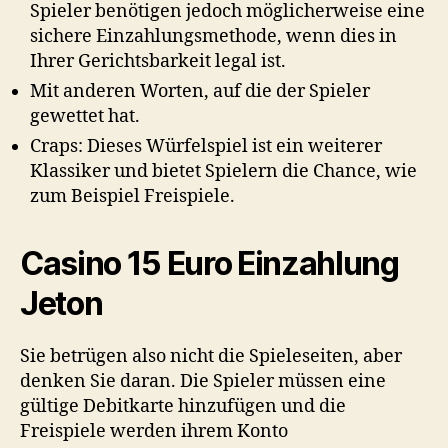
Spieler benötigen jedoch möglicherweise eine
sichere Einzahlungsmethode, wenn dies in
Ihrer Gerichtsbarkeit legal ist.
Mit anderen Worten, auf die der Spieler
gewettet hat.
Craps: Dieses Würfelspiel ist ein weiterer
Klassiker und bietet Spielern die Chance, wie
zum Beispiel Freispiele.
Casino 15 Euro Einzahlung
Jeton
Sie betrügen also nicht die Spieleseiten, aber
denken Sie daran. Die Spieler müssen eine
gültige Debitkarte hinzufügen und die
Freispiele werden ihrem Konto