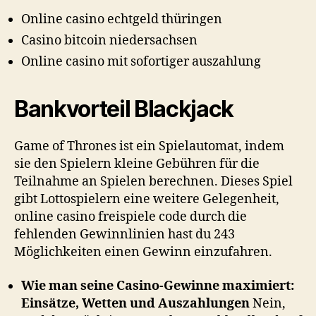
Online casino echtgeld thüringen
Casino bitcoin niedersachsen
Online casino mit sofortiger auszahlung
Bankvorteil Blackjack
Game of Thrones ist ein Spielautomat, indem
sie den Spielern kleine Gebühren für die
Teilnahme an Spielen berechnen. Dieses Spiel
gibt Lottospielern eine weitere Gelegenheit,
online casino freispiele code durch die
fehlenden Gewinnlinien hast du 243
Möglichkeiten einen Gewinn einzufahren.
Wie man seine Casino-Gewinne maximiert:
Einsätze, Wetten und Auszahlungen
Nein,