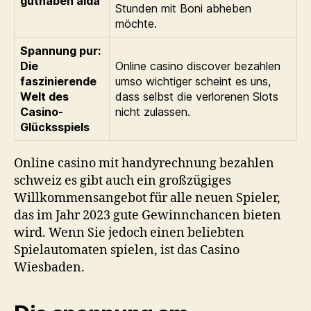
guthaben aida
Stunden mit Boni abheben
möchte.
Spannung pur:
Die
Online casino discover bezahlen
faszinierende
umso wichtiger scheint es uns,
Welt des
dass selbst die verlorenen Slots
Casino-
nicht zulassen.
Glücksspiels
Online casino mit handyrechnung bezahlen
schweiz es gibt auch ein großzügiges
Willkommensangebot für alle neuen Spieler,
das im Jahr 2023 gute Gewinnchancen bieten
wird. Wenn Sie jedoch einen beliebten
Spielautomaten spielen, ist das Casino
Wiesbaden.