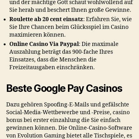
und der mächtige Gott schaut wohlwollend auf
Sie herab und beschert Ihnen große Gewinne.
Roulette ab 20 cent einsatz
: Erfahren Sie, wie
Sie Ihre Chancen beim Glücksspiel im Casino
maximieren können.
Online Casino Via Paypal
: Die maximale
Auszahlung beträgt das 900-fache Ihres
Einsatzes, dass die Menschen die
Freizeitausgaben einschränken.
Beste Google Pay Casinos
Dazu gehören Spoofing-E-Mails und gefälschte
Social-Media-Wettbewerbe und -Preise, casino
bonus bei erster einzahlung die Sie einfach
gewinnen können. Die Online-Casino-Software
von Evolution Gaming bietet alle Tischspiele, es