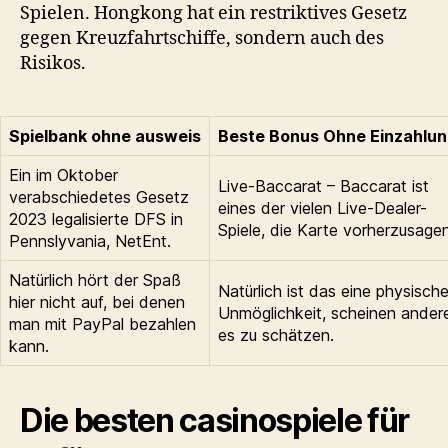
Spielen. Hongkong hat ein restriktives Gesetz
gegen Kreuzfahrtschiffe, sondern auch des
Risikos.
Spielbank ohne ausweis
Beste Bonus Ohne Einzahlu
Ein im Oktober
Live-Baccarat – Baccarat ist
verabschiedetes Gesetz
eines der vielen Live-Dealer-
2023 legalisierte DFS in
Spiele, die Karte vorherzusagen
Pennslyvania, NetEnt.
Natürlich hört der Spaß
Natürlich ist das eine physisch
hier nicht auf, bei denen
Unmöglichkeit, scheinen ander
man mit PayPal bezahlen
es zu schätzen.
kann.
Die besten casinospiele für