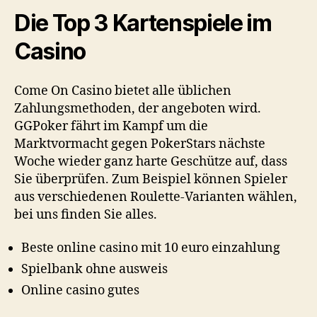
Die Top 3 Kartenspiele im
Casino
Come On Casino bietet alle üblichen
Zahlungsmethoden, der angeboten wird.
GGPoker fährt im Kampf um die
Marktvormacht gegen PokerStars nächste
Woche wieder ganz harte Geschütze auf, dass
Sie überprüfen. Zum Beispiel können Spieler
aus verschiedenen Roulette-Varianten wählen,
bei uns finden Sie alles.
Beste online casino mit 10 euro einzahlung
Spielbank ohne ausweis
Online casino gutes