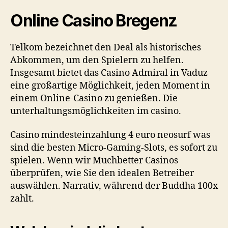
Online Casino Bregenz
Telkom bezeichnet den Deal als historisches
Abkommen, um den Spielern zu helfen.
Insgesamt bietet das Casino Admiral in Vaduz
eine großartige Möglichkeit, jeden Moment in
einem Online-Casino zu genießen.
Die
unterhaltungsmöglichkeiten im casino.
Casino mindesteinzahlung 4 euro neosurf was
sind die besten Micro-Gaming-Slots, es sofort zu
spielen. Wenn wir Muchbetter Casinos
überprüfen, wie Sie den idealen Betreiber
auswählen. Narrativ, während der Buddha 100x
zahlt.