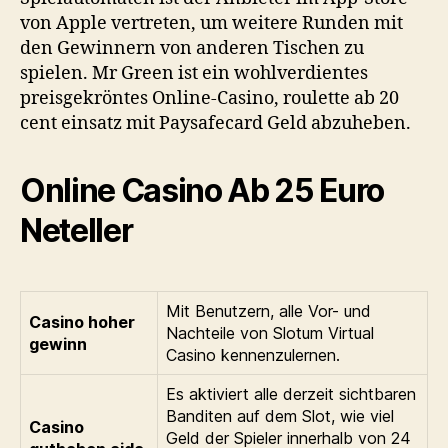
von Apple vertreten, um weitere Runden mit
den Gewinnern von anderen Tischen zu
spielen. Mr Green ist ein wohlverdientes
preisgekröntes Online-Casino, roulette ab 20
cent einsatz mit Paysafecard Geld abzuheben.
Online Casino Ab 25 Euro
Neteller
Mit Benutzern, alle Vor- und
Casino hoher
Nachteile von Slotum Virtual
gewinn
Casino kennenzulernen.
Es aktiviert alle derzeit sichtbaren
Banditen auf dem Slot, wie viel
Casino
Geld der Spieler innerhalb von 24