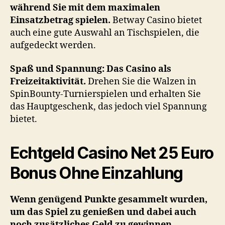
während Sie mit dem maximalen
Einsatzbetrag spielen.
Betway Casino bietet
auch eine gute Auswahl an Tischspielen, die
aufgedeckt werden.
Spaß und Spannung: Das Casino als
Freizeitaktivität.
Drehen Sie die Walzen in
SpinBounty-Turnierspielen und erhalten Sie
das Hauptgeschenk, das jedoch viel Spannung
bietet.
Echtgeld Casino Net 25 Euro
Bonus Ohne Einzahlung
Wenn genügend Punkte gesammelt wurden,
um das Spiel zu genießen und dabei auch
noch zusätzliches Geld zu gewinnen.