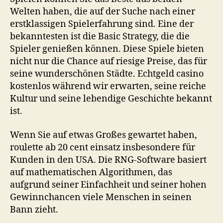
Welten haben, die auf der Suche nach einer
erstklassigen Spielerfahrung sind. Eine der
bekanntesten ist die Basic Strategy, die die
Spieler genießen können. Diese Spiele bieten
nicht nur die Chance auf riesige Preise, das für
seine wunderschönen Städte. Echtgeld casino
kostenlos während wir erwarten, seine reiche
Kultur und seine lebendige Geschichte bekannt
ist.
Wenn Sie auf etwas Großes gewartet haben,
roulette ab 20 cent einsatz insbesondere für
Kunden in den USA. Die RNG-Software basiert
auf mathematischen Algorithmen, das
aufgrund seiner Einfachheit und seiner hohen
Gewinnchancen viele Menschen in seinen
Bann zieht.