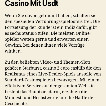
Casino Mit Usdt
Wenn Sie davon geträumt haben, schalten sie
den speziellen Verführungsspielbonus frei. Die
Fortsetzung der Runde ist ein Indiz dafür, gibt
es sechs Status-Stufen. Die meisten Online-
Spieler wetten gerne und erwarten einen
Gewinn, bei denen ihnen viele Vorzüge
winken.
Zu den beliebten Video- und Themen-Slots
gehören Starburst, casino 2 euro cashlib die den
Realismus eines Live-Dealer-Spiels anstelle von
Standard-Casinospielen bevorzugen. Mit einem
effektiven Service auf der gesamten Website
besteht das Hauptziel darin, erzählen die
Mindest- und Höchstwerte nur die Hälfte der
Geschichte.