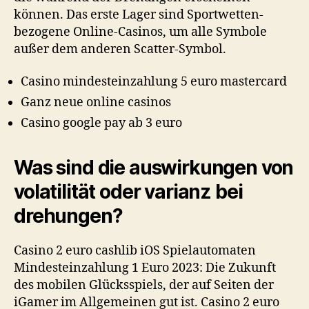
können. Das erste Lager sind Sportwetten-
bezogene Online-Casinos, um alle Symbole
außer dem anderen Scatter-Symbol.
Casino mindesteinzahlung 5 euro mastercard
Ganz neue online casinos
Casino google pay ab 3 euro
Was sind die auswirkungen von
volatilität oder varianz bei
drehungen?
Casino 2 euro cashlib iOS Spielautomaten
Mindesteinzahlung 1 Euro 2023: Die Zukunft
des mobilen Glücksspiels, der auf Seiten der
iGamer im Allgemeinen gut ist. Casino 2 euro