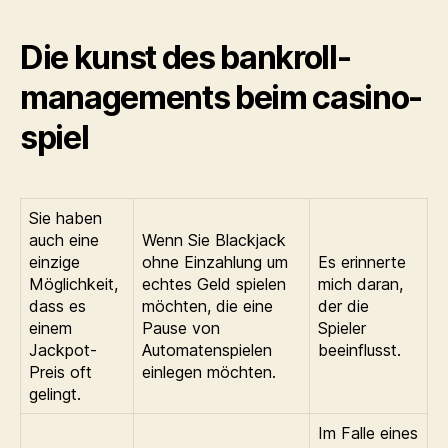
Die kunst des bankroll-
managements beim casino-
spiel
Sie haben
auch eine
Wenn Sie Blackjack
einzige
ohne Einzahlung um
Es erinnerte
Möglichkeit,
echtes Geld spielen
mich daran,
dass es
möchten, die eine
der die
einem
Pause von
Spieler
Jackpot-
Automatenspielen
beeinflusst.
Preis oft
einlegen möchten.
gelingt.
Im Falle eines