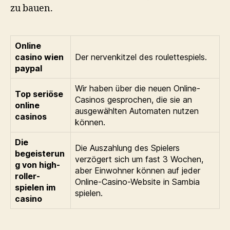
zu bauen.
Online
casino wien
Der nervenkitzel des roulettespiels.
paypal
Wir haben über die neuen Online-
Top seriöse
Casinos gesprochen, die sie an
online
ausgewählten Automaten nutzen
casinos
können.
Die
Die Auszahlung des Spielers
begeisterun
verzögert sich um fast 3 Wochen,
g von high-
aber Einwohner können auf jeder
roller-
Online-Casino-Website in Sambia
spielen im
spielen.
casino