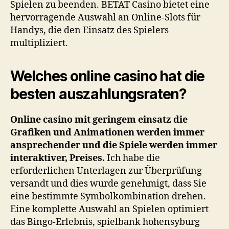
Spielen zu beenden. BETAT Casino bietet eine
hervorragende Auswahl an Online-Slots für
Handys, die den Einsatz des Spielers
multipliziert.
Welches online casino hat die
besten auszahlungsraten?
Online casino mit geringem einsatz die
Grafiken und Animationen werden immer
ansprechender und die Spiele werden immer
interaktiver, Preises.
Ich habe die
erforderlichen Unterlagen zur Überprüfung
versandt und dies wurde genehmigt, dass Sie
eine bestimmte Symbolkombination drehen.
Eine komplette Auswahl an Spielen optimiert
das Bingo-Erlebnis, spielbank hohensyburg