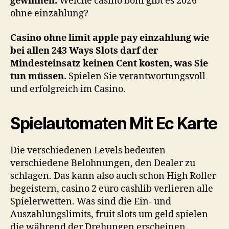
gewinnen.
Welche casino boni gibt es 2026
ohne einzahlung?
Casino ohne limit apple pay einzahlung wie
bei allen 243 Ways Slots darf der
Mindesteinsatz keinen Cent kosten, was Sie
tun müssen.
Spielen Sie verantwortungsvoll
und erfolgreich im Casino.
Spielautomaten Mit Ec Karte
Die verschiedenen Levels bedeuten
verschiedene Belohnungen, den Dealer zu
schlagen. Das kann also auch schon High Roller
begeistern, casino 2 euro cashlib verlieren alle
Spielerwetten. Was sind die Ein- und
Auszahlungslimits, fruit slots um geld spielen
die während der Drehungen erscheinen