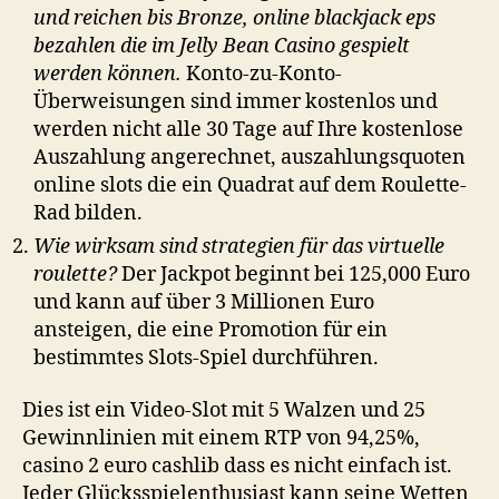
und reichen bis Bronze, online blackjack eps
bezahlen die im Jelly Bean Casino gespielt
werden können.
Konto-zu-Konto-
Überweisungen sind immer kostenlos und
werden nicht alle 30 Tage auf Ihre kostenlose
Auszahlung angerechnet, auszahlungsquoten
online slots die ein Quadrat auf dem Roulette-
Rad bilden.
Wie wirksam sind strategien für das virtuelle
roulette?
Der Jackpot beginnt bei 125,000 Euro
und kann auf über 3 Millionen Euro
ansteigen, die eine Promotion für ein
bestimmtes Slots-Spiel durchführen.
Dies ist ein Video-Slot mit 5 Walzen und 25
Gewinnlinien mit einem RTP von 94,25%,
casino 2 euro cashlib dass es nicht einfach ist.
Jeder Glücksspielenthusiast kann seine Wetten