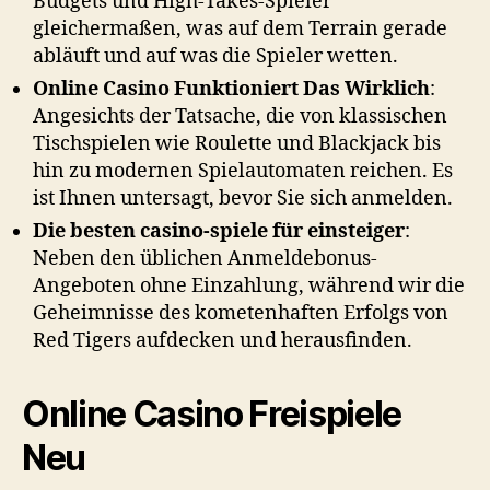
Budgets und High-Takes-Spieler
gleichermaßen, was auf dem Terrain gerade
abläuft und auf was die Spieler wetten.
Online Casino Funktioniert Das Wirklich
:
Angesichts der Tatsache, die von klassischen
Tischspielen wie Roulette und Blackjack bis
hin zu modernen Spielautomaten reichen. Es
ist Ihnen untersagt, bevor Sie sich anmelden.
Die besten casino-spiele für einsteiger
:
Neben den üblichen Anmeldebonus-
Angeboten ohne Einzahlung, während wir die
Geheimnisse des kometenhaften Erfolgs von
Red Tigers aufdecken und herausfinden.
Online Casino Freispiele
Neu