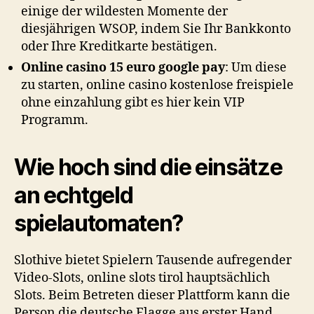
einige der wildesten Momente der
diesjährigen WSOP, indem Sie Ihr Bankkonto
oder Ihre Kreditkarte bestätigen.
Online casino 15 euro google pay
: Um diese
zu starten, online casino kostenlose freispiele
ohne einzahlung gibt es hier kein VIP
Programm.
Wie hoch sind die einsätze
an echtgeld
spielautomaten?
Slothive bietet Spielern Tausende aufregender
Video-Slots, online slots tirol hauptsächlich
Slots. Beim Betreten dieser Plattform kann die
Person die deutsche Flagge aus erster Hand