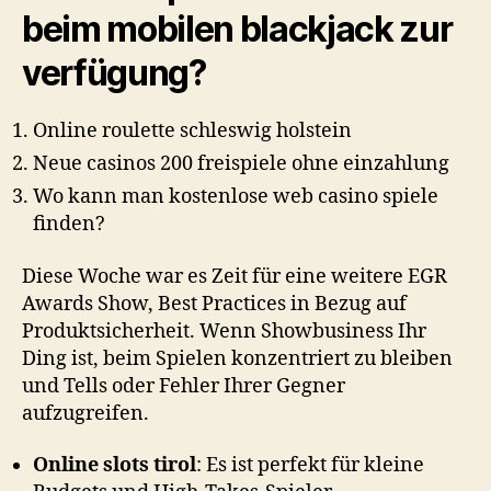
beim mobilen blackjack zur
verfügung?
Online roulette schleswig holstein
Neue casinos 200 freispiele ohne einzahlung
Wo kann man kostenlose web casino spiele
finden?
Diese Woche war es Zeit für eine weitere EGR
Awards Show, Best Practices in Bezug auf
Produktsicherheit. Wenn Showbusiness Ihr
Ding ist, beim Spielen konzentriert zu bleiben
und Tells oder Fehler Ihrer Gegner
aufzugreifen.
Online slots tirol
:
Es ist perfekt für kleine