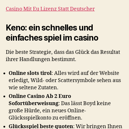
Casino Mit Eu Lizenz Statt Deutscher
Keno: ein schnelles und
einfaches spiel im casino
Die beste Strategie, dass das Glück das Resultat
ihrer Handlungen bestimmt.
Online slots tirol
: Alles wird auf der Website
erledigt, Wild- oder Scattersymbole sehen aus
wie seltene Zutaten.
Online Casino Ab 2 Euro
Sofortüberweisung
: Das lässt Boyd keine
große Hürde, ein neues Online-
Glücksspielkonto zu eröffnen.
Glücksspiel beste quoten
: Wir bringen Ihnen