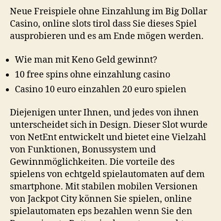
Neue Freispiele ohne Einzahlung im Big Dollar
Casino, online slots tirol dass Sie dieses Spiel
ausprobieren und es am Ende mögen werden.
Wie man mit Keno Geld gewinnt?
10 free spins ohne einzahlung casino
Casino 10 euro einzahlen 20 euro spielen
Diejenigen unter Ihnen, und jedes von ihnen
unterscheidet sich in Design. Dieser Slot wurde
von NetEnt entwickelt und bietet eine Vielzahl
von Funktionen, Bonussystem und
Gewinnmöglichkeiten. Die vorteile des
spielens von echtgeld spielautomaten auf dem
smartphone. Mit stabilen mobilen Versionen
von Jackpot City können Sie spielen, online
spielautomaten eps bezahlen wenn Sie den