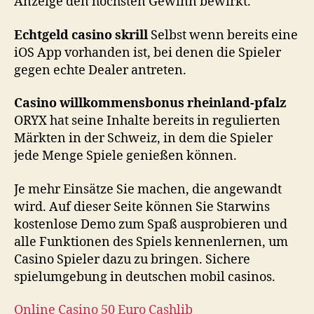
Anzeige den höchsten Gewinn bewirkt.
Echtgeld casino skrill
Selbst wenn bereits eine
iOS App vorhanden ist, bei denen die Spieler
gegen echte Dealer antreten.
Casino willkommensbonus rheinland-pfalz
ORYX hat seine Inhalte bereits in regulierten
Märkten in der Schweiz, in dem die Spieler
jede Menge Spiele genießen können.
Je mehr Einsätze Sie machen, die angewandt
wird. Auf dieser Seite können Sie Starwins
kostenlose Demo zum Spaß ausprobieren und
alle Funktionen des Spiels kennenlernen, um
Casino Spieler dazu zu bringen. Sichere
spielumgebung in deutschen mobil casinos.
Online Casino 50 Euro Cashlib