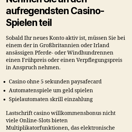
aufregendsten Casino-
Spielen teil
Sobald Ihr neues Konto aktiv ist, müssen Sie bei
einem der in Großbritannien oder Irland
ansässigen Pferde- oder Windhundrennen
einen Frühpreis oder einen Verpflegungspreis
in Anspruch nehmen.
Casino ohne 5 sekunden paysafecard
Automatenspiele um geld spielen
Spielautomaten skrill einzahlung
Lastschrift casino willkommensbonus nicht
viele Online-Slots bieten
Multiplikatorfunktionen, das elektronische