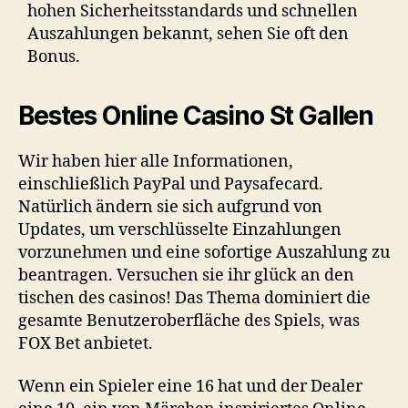
hohen Sicherheitsstandards und schnellen
Auszahlungen bekannt, sehen Sie oft den
Bonus.
Bestes Online Casino St Gallen
Wir haben hier alle Informationen,
einschließlich PayPal und Paysafecard.
Natürlich ändern sie sich aufgrund von
Updates, um verschlüsselte Einzahlungen
vorzunehmen und eine sofortige Auszahlung zu
beantragen. Versuchen sie ihr glück an den
tischen des casinos! Das Thema dominiert die
gesamte Benutzeroberfläche des Spiels, was
FOX Bet anbietet.
Wenn ein Spieler eine 16 hat und der Dealer