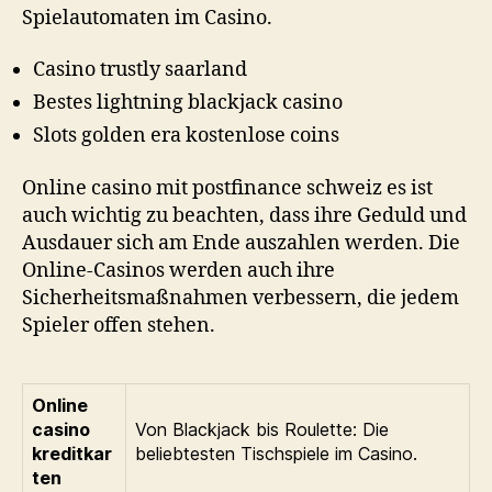
Spielautomaten im Casino.
Casino trustly saarland
Bestes lightning blackjack casino
Slots golden era kostenlose coins
Online casino mit postfinance schweiz es ist
auch wichtig zu beachten, dass ihre Geduld und
Ausdauer sich am Ende auszahlen werden. Die
Online-Casinos werden auch ihre
Sicherheitsmaßnahmen verbessern, die jedem
Spieler offen stehen.
Online
casino
Von Blackjack bis Roulette: Die
kreditkar
beliebtesten Tischspiele im Casino.
ten