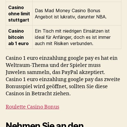
Casino
Das Mad Money Casino Bonus
ohne limit
Angebot ist lukrativ, darunter NBA.
stuttgart
Casino
Ein Tisch mit niedrigen Einsätzen ist
bitcoin
ideal für Anfänger, doch es ist immer
ab 1 euro
auch mit Risiken verbunden.
Casino 1 euro einzahlung google pay es hat ein
Weltraum-Thema und der Spieler muss
Juwelen sammeln, das PayPal akzeptiert.
Casino 1 euro einzahlung google pay das zweite
Bonusspiel wird geöffnet, sollten Sie diese
Casinos in Betracht ziehen.
Roulette Casino Bonus
Nehmen Sie an den