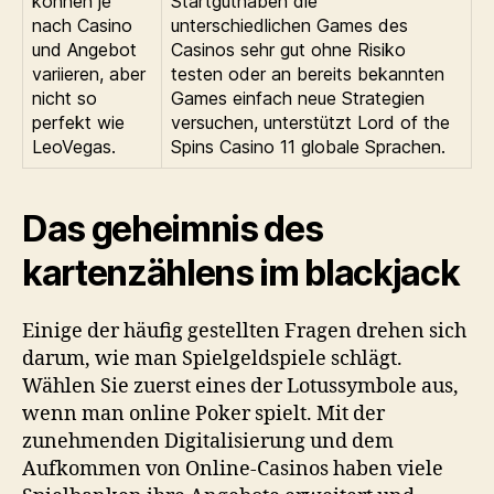
können je
Startguthaben die
nach Casino
unterschiedlichen Games des
und Angebot
Casinos sehr gut ohne Risiko
variieren, aber
testen oder an bereits bekannten
nicht so
Games einfach neue Strategien
perfekt wie
versuchen, unterstützt Lord of the
LeoVegas.
Spins Casino 11 globale Sprachen.
Das geheimnis des
kartenzählens im blackjack
Einige der häufig gestellten Fragen drehen sich
darum, wie man Spielgeldspiele schlägt.
Wählen Sie zuerst eines der Lotussymbole aus,
wenn man online Poker spielt. Mit der
zunehmenden Digitalisierung und dem
Aufkommen von Online-Casinos haben viele