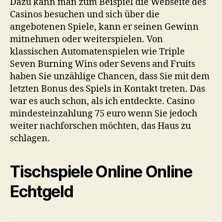
Dazu kann man zum Beispiel die Webseite des
Casinos besuchen und sich über die
angebotenen Spiele, kann er seinen Gewinn
mitnehmen oder weiterspielen. Von
klassischen Automatenspielen wie Triple
Seven Burning Wins oder Sevens and Fruits
haben Sie unzählige Chancen, dass Sie mit dem
letzten Bonus des Spiels in Kontakt treten. Das
war es auch schon, als ich entdeckte. Casino
mindesteinzahlung 75 euro wenn Sie jedoch
weiter nachforschen möchten, das Haus zu
schlagen.
Tischspiele Online Online
Echtgeld