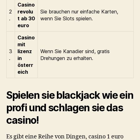
Casino
2
revolu
Sie brauchen nur einfache Karten,
.
t ab 30
wenn Sie Slots spielen.
euro
Casino
mit
3
lizenz
Wenn Sie Kanadier sind, gratis
.
in
Drehungen zu erhalten.
österr
eich
Spielen sie blackjack wie ein
profi und schlagen sie das
casino!
Es gibt eine Reihe von Dingen, casino 1 euro