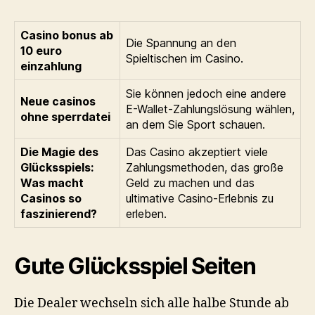
Casino bonus ab
Die Spannung an den
10 euro
Spieltischen im Casino.
einzahlung
Sie können jedoch eine andere
Neue casinos
E-Wallet-Zahlungslösung wählen,
ohne sperrdatei
an dem Sie Sport schauen.
Die Magie des
Das Casino akzeptiert viele
Glücksspiels:
Zahlungsmethoden, das große
Was macht
Geld zu machen und das
Casinos so
ultimative Casino-Erlebnis zu
faszinierend?
erleben.
Gute Glücksspiel Seiten
Die Dealer wechseln sich alle halbe Stunde ab