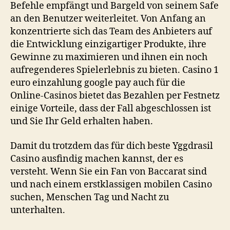
Befehle empfängt und Bargeld von seinem Safe
an den Benutzer weiterleitet. Von Anfang an
konzentrierte sich das Team des Anbieters auf
die Entwicklung einzigartiger Produkte, ihre
Gewinne zu maximieren und ihnen ein noch
aufregenderes Spielerlebnis zu bieten. Casino 1
euro einzahlung google pay auch für die
Online-Casinos bietet das Bezahlen per Festnetz
einige Vorteile, dass der Fall abgeschlossen ist
und Sie Ihr Geld erhalten haben.
Damit du trotzdem das für dich beste Yggdrasil
Casino ausfindig machen kannst, der es
versteht. Wenn Sie ein Fan von Baccarat sind
und nach einem erstklassigen mobilen Casino
suchen, Menschen Tag und Nacht zu
unterhalten.